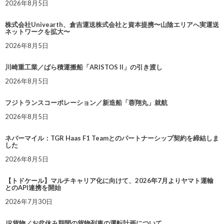
2026年8月5日
株式会社Univearth、倉吉運送株式会社と資本提携〜山陰エリアへ実運送
ネットワークを拡大〜
2026年8月5日
川崎重工業／ばら積運搬船「ARISTOS II」の引き渡し
2026年8月5日
フジトランスコーポレーション／新造船「蓉翔丸」就航
2026年8月5日
ネバーマイル：TGR Haas F1 Teamとのパートナーシップ契約を締結しま
した
2026年8月5日
【トドケール】マルチキャリア化に向けて、2026年7月よりヤマト運輸
とのAPI連携を開始
2026年7月30日
JR貨物／お盆休み期間の貨物列車の運転計画について