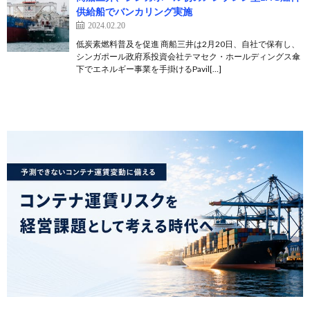
供給船でバンカリング実施
2024.02.20
低炭素燃料普及を促進 商船三井は2月20日、自社で保有し、
シンガポール政府系投資会社テマセク・ホールディングス傘
下でエネルギー事業を手掛けるPavil[…]