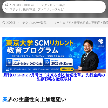
2021.08.03 10:01:46
テクノロジー/製品
ロボット
,
動向/展望
,
プレスリリースなど
テクノロジー/製品
マーキュリアと伊藤忠組成の不動産・物流
HOME
月刊LOGI-BIZ 7月号は「未来を創る輸送改革」 先行企業の
生存戦略を徹底取材
業界の生産性向上加速狙い