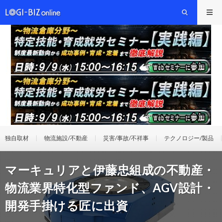
独自取材
物流施設/不動産
災害/事故/不祥事
テクノロジー/製品
マーキュリアと伊藤忠組成の不動産・
物流業界特化型ファンド、AGV設計・
開発手掛ける匠に出資