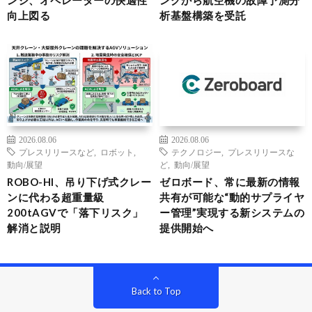
ンジ、オペレーターの快適性
ングから航空機の故障予測分
向上図る
析基盤構築を受託
2026.08.06
2026.08.06
プレスリリースなど
,
ロボット
,
テクノロジー
,
プレスリリースな
動向/展望
ど
,
動向/展望
ROBO-HI、吊り下げ式クレー
ゼロボード、常に最新の情報
ンに代わる超重量級
共有が可能な“動的サプライヤ
200tAGVで「落下リスク」
ー管理”実現する新システムの
解消と説明
提供開始へ
Back to Top