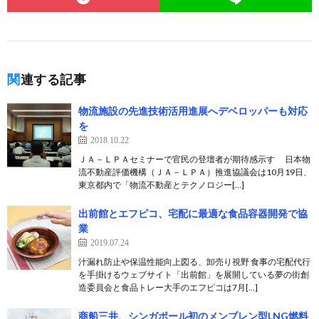
関連する記事
物流施設の先進技術活用進展へデベロッパーも対応
を
2018.10.22
ＪＡ－ＬＰＡセミナーで官民の登壇者が期待感示す 日本物
流不動産評価機構（ＪＡ－ＬＰＡ）推進協議会は10月19日、
東京都内で「物流不動産とテクノロジー[…]
出前館とエフピコ、宅配に最適な食品容器開発で協
業
2019.07.24
汁漏れ防止や保温性能向上図る、卸売り視野 食事の宅配代行
を手掛けるウェブサイト「出前館」を展開している夢の街創
造委員会と食品トレー大手のエフピコは7月[…]
商船三井、シンガポール初のメンブレン型LNG燃料