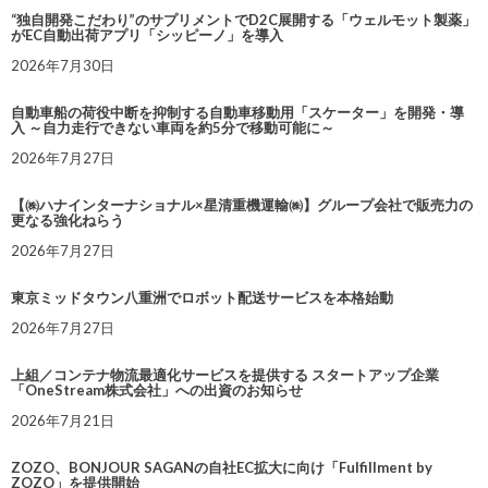
“独自開発こだわり”のサプリメントでD2C展開する「ウェルモット製薬」
がEC自動出荷アプリ「シッピーノ」を導入
2026年7月30日
自動車船の荷役中断を抑制する自動車移動用「スケーター」を開発・導
入 ～自力走行できない車両を約5分で移動可能に～
2026年7月27日
【㈱ハナインターナショナル×星清重機運輸㈱】グループ会社で販売力の
更なる強化ねらう
2026年7月27日
東京ミッドタウン八重洲でロボット配送サービスを本格始動
2026年7月27日
上組／コンテナ物流最適化サービスを提供する スタートアップ企業
「OneStream株式会社」への出資のお知らせ
2026年7月21日
ZOZO、BONJOUR SAGANの自社EC拡大に向け「Fulfillment by
ZOZO」を提供開始