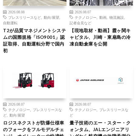
2026.08.08
2026.08.07
プレスリリースなど
,
動向/展望
,
テクノロジー
,
動画
,
物流施設
,
自動運転
記者会見など
T2が品質マネジメントシステ
【現地取材・動画】霞ヶ関キ
ムの国際規格「ISO9001」認
ャピタル、川崎・東扇島の冷
証取得、自動運転分野で国内
凍自動倉庫を公開
初
2026.08.07
2026.08.07
テクノロジー
,
プレスリリースな
テクノロジー
,
プレスリリースな
ど
,
動向/展望
ど
ロジスネクストが防爆仕様車
量子技術のエー・スター・ク
のフォークをフルモデルチェ
ォンタム、JALエンジニアリ