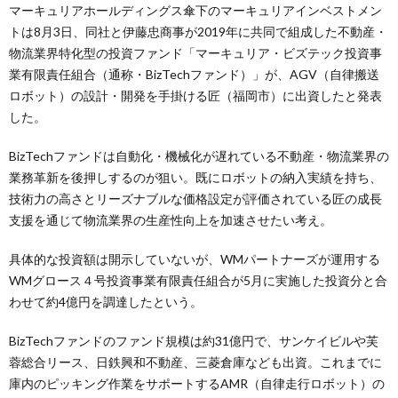
マーキュリアホールディングス傘下のマーキュリアインベストメン
トは8月3日、同社と伊藤忠商事が2019年に共同で組成した不動産・
物流業界特化型の投資ファンド「マーキュリア・ビズテック投資事
業有限責任組合（通称・BizTechファンド）」が、AGV（自律搬送
ロボット）の設計・開発を手掛ける匠（福岡市）に出資したと発表
した。
BizTechファンドは自動化・機械化が遅れている不動産・物流業界の
業務革新を後押しするのが狙い。既にロボットの納入実績を持ち、
技術力の高さとリーズナブルな価格設定が評価されている匠の成長
支援を通じて物流業界の生産性向上を加速させたい考え。
具体的な投資額は開示していないが、WMパートナーズが運用する
WMグロース４号投資事業有限責任組合が5月に実施した投資分と合
わせて約4億円を調達したという。
BizTechファンドのファンド規模は約31億円で、サンケイビルや芙
蓉総合リース、日鉄興和不動産、三菱倉庫なども出資。これまでに
庫内のピッキング作業をサポートするAMR（自律走行ロボット）の