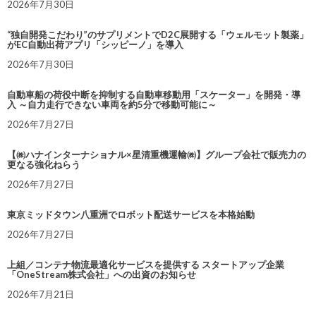
2026年7月30日
“独自開発こだわり”のサプリメントでD2C展開する「ウェルモット製薬」
がEC自動出荷アプリ「シッピーノ」を導入
2026年7月30日
自動車船の荷役中断を抑制する自動車移動用「スケーター」を開発・導
入 ～自力走行できない車両を約5分で移動可能に～
2026年7月27日
【㈱ハナインターナショナル×星清重機運輸㈱】グループ会社で販売力の
更なる強化ねらう
2026年7月27日
東京ミッドタウン八重洲でロボット配送サービスを本格始動
2026年7月27日
上組／コンテナ物流最適化サービスを提供する スタートアップ企業
「OneStream株式会社」への出資のお知らせ
2026年7月21日