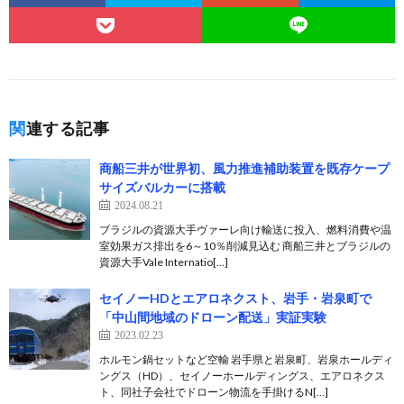
関連する記事
商船三井が世界初、風力推進補助装置を既存ケープ
サイズバルカーに搭載
2024.08.21
ブラジルの資源大手ヴァーレ向け輸送に投入、燃料消費や温
室効果ガス排出を6～10％削減見込む 商船三井とブラジルの
資源大手Vale Internatio[…]
セイノーHDとエアロネクスト、岩手・岩泉町で
「中山間地域のドローン配送」実証実験
2023.02.23
ホルモン鍋セットなど空輸 岩手県と岩泉町、岩泉ホールディ
ングス（HD）、セイノーホールディングス、エアロネクス
ト、同社子会社でドローン物流を手掛けるN[…]