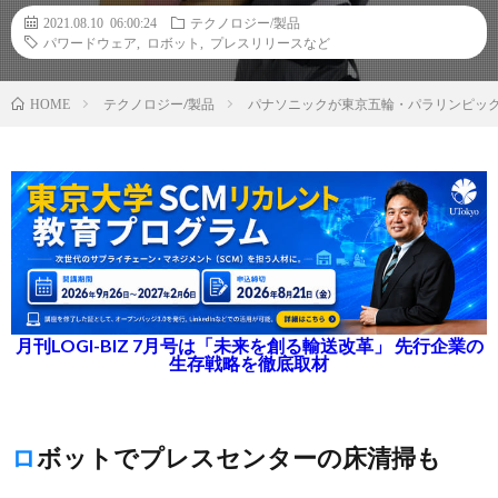
2021.08.10 06:00:24
テクノロジー/製品
パワードウェア
,
ロボット
,
プレスリリースなど
テクノロジー/製品
パナソニックが東京五輪・パラリンピッ
HOME
月刊LOGI-BIZ 7月号は「未来を創る輸送改革」 先行企業の
生存戦略を徹底取材
ロボットでプレスセンターの床清掃も