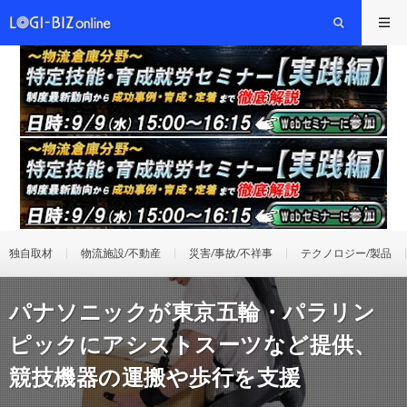
独自取材
物流施設/不動産
災害/事故/不祥事
テクノロジー/製品
パナソニックが東京五輪・パラリン
ピックにアシストスーツなど提供、
競技機器の運搬や歩行を支援