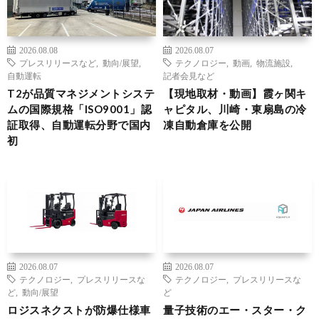
2026.08.08
2026.08.07
プレスリリースなど
,
動向/展望
,
テクノロジー
,
動画
,
物流施設
,
自動運転
記者会見など
T2が品質マネジメントシステ
【現地取材・動画】霞ヶ関キ
ムの国際規格「ISO9001」認
ャピタル、川崎・東扇島の冷
証取得、自動運転分野で国内
凍自動倉庫を公開
初
2026.08.07
2026.08.07
テクノロジー
,
プレスリリースな
テクノロジー
,
プレスリリースな
ど
,
動向/展望
ど
ロジスネクストが防爆仕様車
量子技術のエー・スター・ク