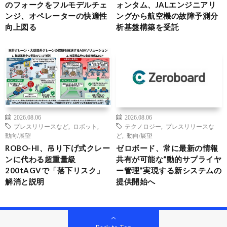
のフォークをフルモデルチェ
ォンタム、JALエンジニアリ
ンジ、オペレーターの快適性
ングから航空機の故障予測分
向上図る
析基盤構築を受託
2026.08.06
2026.08.06
プレスリリースなど
,
ロボット
,
テクノロジー
,
プレスリリースな
動向/展望
ど
,
動向/展望
ROBO-HI、吊り下げ式クレー
ゼロボード、常に最新の情報
ンに代わる超重量級
共有が可能な“動的サプライヤ
200tAGVで「落下リスク」
ー管理”実現する新システムの
解消と説明
提供開始へ