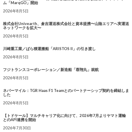
ム「MarqGO」開始
2026年8月5日
株式会社Univearth、倉吉運送株式会社と資本提携〜山陰エリアへ実運送
ネットワークを拡大〜
2026年8月5日
川崎重工業／ばら積運搬船「ARISTOS II」の引き渡し
2026年8月5日
フジトランスコーポレーション／新造船「蓉翔丸」就航
2026年8月5日
ネバーマイル：TGR Haas F1 Teamとのパートナーシップ契約を締結しま
した
2026年8月5日
【トドケール】マルチキャリア化に向けて、2026年7月よりヤマト運輸
とのAPI連携を開始
2026年7月30日