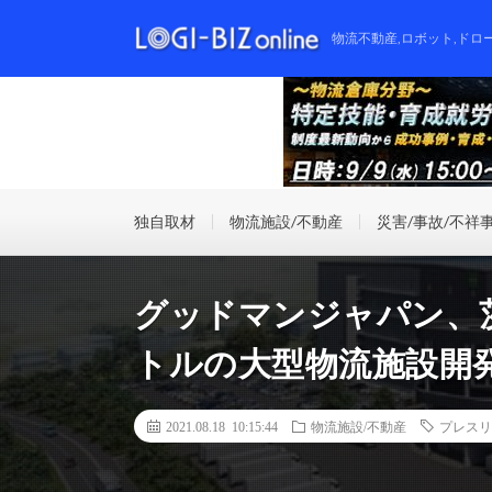
物流不動産,ロボット,ドロ
独自取材
物流施設/不動産
災害/事故/不祥
グッドマンジャパン、茨
トルの大型物流施設開
2021.08.18 10:15:44
物流施設/不動産
プレスリ