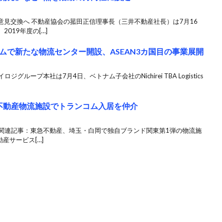
見交換へ 不動産協会の菰田正信理事長（三井不動産社長）は7月16
019年度の[…]
ムで新たな物流センター開設、ASEAN3カ国目の事業展開
グループ本社は7月4日、ベトナム子会社のNichirei TBA Logistics
不動産物流施設でトランコム入居を仲介
 関連記事：東急不動産、埼玉・白岡で独自ブランド関東第1弾の物流施
産サービス[…]