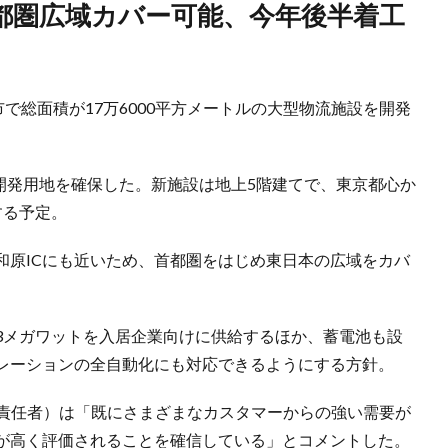
で総面積が17万6000平方メートルの大型物流施設を開発
の開発用地を確保した。新施設は地上5階建てで、東京都心か
する予定。
和原ICにも近いため、首都圏をはじめ東日本の広域をカバ
3メガワットを入居企業向けに供給するほか、蓄電池も設
レーションの全自動化にも対応できるようにする方針。
営責任者）は「既にさまざまなカスタマーからの強い需要が
が高く評価されることを確信している」とコメントした。