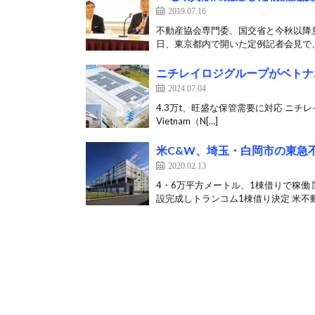
2019.07.16
不動産協会専門委、国交省と今秋以降意
日、東京都内で開いた定例記者会見で、2
ニチレイロジグループがベトナ
2024.07.04
4.3万t、旺盛な保管需要に対応 ニチレイロジ
Vietnam（N[…]
米C&W、埼玉・白岡市の東急
2020.02.13
4・6万平方メートル、1棟借りで稼働
設完成しトランコム1棟借り決定 米不動