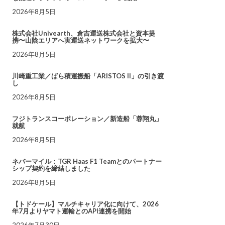
2026年8月5日
株式会社Univearth、倉吉運送株式会社と資本提
携〜山陰エリアへ実運送ネットワークを拡大〜
2026年8月5日
川崎重工業／ばら積運搬船「ARISTOS II」の引き渡
し
2026年8月5日
フジトランスコーポレーション／新造船「蓉翔丸」
就航
2026年8月5日
ネバーマイル：TGR Haas F1 Teamとのパートナー
シップ契約を締結しました
2026年8月5日
【トドケール】マルチキャリア化に向けて、2026
年7月よりヤマト運輸とのAPI連携を開始
2026年7月30日