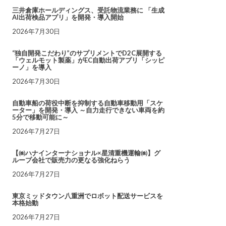
三井倉庫ホールディングス、受託物流業務に 「生成
AI出荷検品アプリ」を開発・導入開始
2026年7月30日
“独自開発こだわり”のサプリメントでD2C展開する
「ウェルモット製薬」がEC自動出荷アプリ「シッピ
ーノ」を導入
2026年7月30日
自動車船の荷役中断を抑制する自動車移動用「スケ
ーター」を開発・導入 ～自力走行できない車両を約
5分で移動可能に～
2026年7月27日
【㈱ハナインターナショナル×星清重機運輸㈱】グ
ループ会社で販売力の更なる強化ねらう
2026年7月27日
東京ミッドタウン八重洲でロボット配送サービスを
本格始動
2026年7月27日