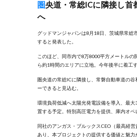
圏央道・常総ICに隣接し首都圏広域カバー可能、今年後半着工
へ
グッドマンジャパンは8月18日、茨城県常総市
すると発表した。
このほど、同市内で8万8000平方メートル
ら約1時間のエリアに立地。今年後半に着工
圏央道の常総ICに隣接し、常磐自動車道の谷
ーできると見込む。
環境負荷低減へ太陽光発電設備を導入、最大
置する予定。特別高圧電力を提供、庫内オペ
同社のアンガス・ブルックスCEO（最高経
あり、本プロジェクトの提供する価値と魅力