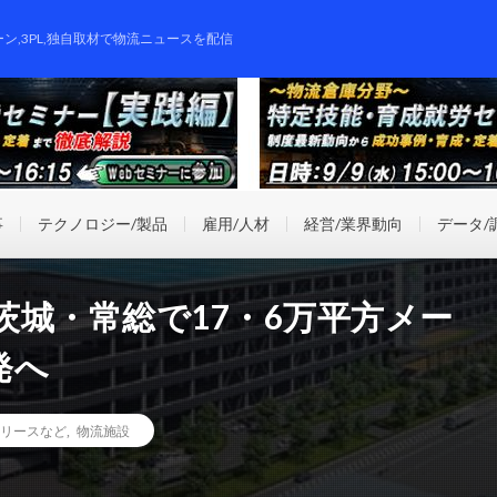
ーン,3PL,独自取材で物流ニュースを配信
事
テクノロジー/製品
雇用/人材
経営/業界動向
データ/
城・常総で17・6万平方メー
発へ
リースなど
,
物流施設