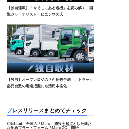
【独自連載】「今そこにある危機」を読み解く 国
際ジャーナリスト・ビニシウス氏
【独自】オープンロジの「AI梱包予測」、トラック
必要台数の迅速把握にも活用本格化
プレスリリースまとめてチェック
CBcloud、全国の「Marq」施設を起点とした新た
な配送プラットフォーム「MarqGO」開始