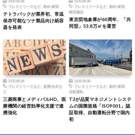
2026.08.08
2026.08.08
プレスリリースなど
,
動向/展望
プレスリリースなど
,
動向/展望
,
物流施設
テトラパックが業界初、常温
東京団地倉庫が60周年、「共
保存可能なツナ製品向け紙容
同型」53.8万㎡を運営
器を発表
2026.08.08
2026.08.08
プレスリリースなど
,
提携/合弁な
プレスリリースなど
,
動向/展望
,
ど
自動運転
三菱商事とメディパルHD、医
T2が品質マネジメントシステ
療機関の経営効率化支援で連
ムの国際規格「ISO9001」認
携強化
証取得、自動運転分野で国内
初