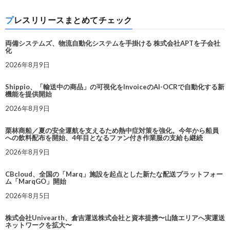
プレスリリースまとめてチェック
両備システムズ、物流自動化システムを手掛ける 株式会社APTを子会社
化
2026年8月9日
Shippio、「輸送中の商品」の可視化をInvoiceのAI-OCRで自動化する新
機能を提供開始
2026年8月9日
栗林商船／夏の安全運航を支えるため熱中症対策を強化。今年から船員
への飲料配布を開始、4年目となるファン付き作業服の支給も継続
2026年8月9日
CBcloud、全国の「Marq」施設を起点とした新たな配送プラットフォー
ム「MarqGO」開始
2026年8月5日
株式会社Univearth、倉吉運送株式会社と資本提携〜山陰エリアへ実運送
ネットワークを拡大〜