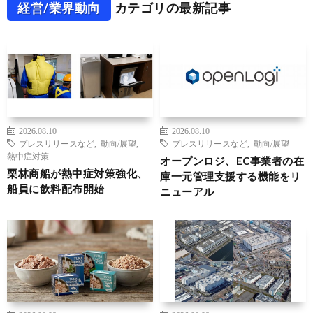
経営/業界動向
カテゴリの最新記事
2026.08.10
2026.08.10
プレスリリースなど
,
動向/展望
,
プレスリリースなど
,
動向/展望
熱中症対策
オープンロジ、EC事業者の在
栗林商船が熱中症対策強化、
庫一元管理支援する機能をリ
船員に飲料配布開始
ニューアル