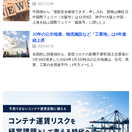
2025.12.09
中国側から「渡航安全確保できず」申し入れ、貨物は継続 日
中国際フェリー（大阪市）は12月8日、神戸や大阪と中国・
上海を結ぶ国際フェリー「鑑真号」に関し[…]
20年の公示地価、物流施設など「工業地」は4年連
続上昇
2020.03.18
全国的に回復傾向も、新型コロナの影響不透明 国土交通省が
3月18日発表した2020年1月1日時点の公示地価は、住宅、商
業、工業の全用途平均（1平方メー[…]