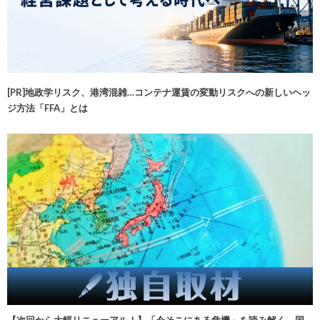
[PR]地政学リスク、港湾混雑…コンテナ運賃の変動リスクへの新しいヘッ
ジ方法「FFA」とは
【次回から大幅リニューアル！】「今そこにある危機」を読み解く 国