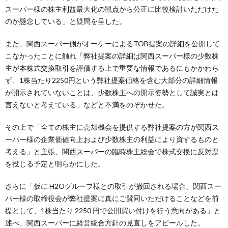
スーパー様の株主利益最大化の観点から公正に比較検討いただけた
のか懸念している」と疑問を呈した。
また、関西スーパー側がオーケーによるTOB提案の詳細を公開して
こなかったことに触れ「弊社提案の詳細は関西スーパー様の少数株
主が本株式交換取引を評価する上で重要な情報であるにもかかわら
ず、1株当たり2250円という弊社提案価格を含む大部分の詳細情報
が開示されていないことは、少数株主への開示姿勢として誠実とは
言えないと考えている」などと不満をのぞかせた。
その上で「全ての株主に売却機会を提供する弊社提案の方が関西ス
ーパー様の企業価値向上および少数株主の利益により資するものと
考える」と主張、関西スーパーの臨時株主総会で株式交換に反対票
を投じる予定と明らかにした。
さらに「仮に H2Oグループ様との取引が撤回される場合、関西スー
パー様の取締役会が弊社提案に真にご賛同いただけることなどを前
提として、1株当たり 2250 円で公開買い付けを行う意向がある」と
述べ、関西スーパーに経営統合方針の見直しをアピールした。