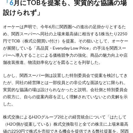
「6月にTOBを提案も、実質的な協議の場
設けられず」
オーケーは声明で、今年6月に関西圏への進出の足掛かりとするた
め、関西スーパーへ同社の上場来最高値に相当する1株当たり2250
円でTOB（株式公開買い付け）を提案。その狙いとして、オーケー
が展開している「高品質・Everyday Low Price」の手法を関西スー
パーへ導入することによる価格競争力の強化、商品の魅力向上や店
舗改装推進、物流効率化などを図ることを列挙した。
しかし、関西スーパー側は設置した特別委員会で提案を検討してき
たが、同社の経営陣とは一部役員との非公式な面談などに限られ、
実質的な協議の場は設けられなかったと説明。会社側と特別委員会
の双方に、自らの提案内容を正しく理解されていないとの見解を示
した。
株式交換によるH2Oグループ2社との経営統合について「はたして
（H2O側が提案している）株式交換取引と全ての株主に上場来最高
値の2250円で株式を売却できる機会を提供できる弊社提案を、関西