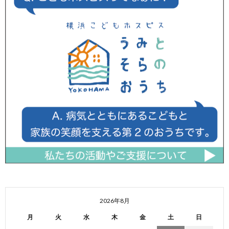
2026年8月
月
火
水
木
金
土
日