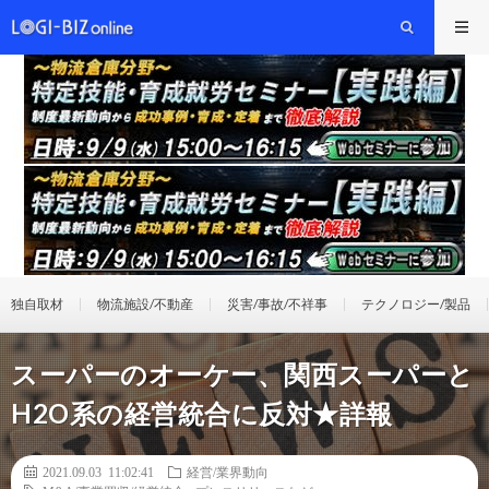
独自取材
物流施設/不動産
災害/事故/不祥事
テクノロジー/製品
スーパーのオーケー、関西スーパーと
H2O系の経営統合に反対★詳報
2021.09.03 11:02:41
経営/業界動向