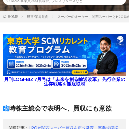
M&A/事業買収/経営統合
,
プレスリリースなど
経営/業界動向
スーパーのオーケー、関西スーパーとH2O系
HOME
月刊LOGI-BIZ 7月号は「未来を創る輸送改革」 先行企業の
生存戦略を徹底取材
臨時株主総会で表明へ、買収にも意欲
関連記事：
H2Oが関西スーパー買収を正式発表、事業規模拡