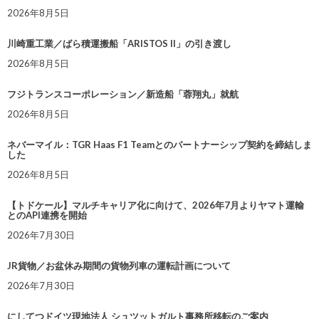
2026年8月5日
川崎重工業／ばら積運搬船「ARISTOS II」の引き渡し
2026年8月5日
フジトランスコーポレーション／新造船「蓉翔丸」就航
2026年8月5日
ネバーマイル：TGR Haas F1 Teamとのパートナーシップ契約を締結しま
した
2026年8月5日
【トドケール】マルチキャリア化に向けて、2026年7月よりヤマト運輸
とのAPI連携を開始
2026年7月30日
JR貨物／お盆休み期間の貨物列車の運転計画について
2026年7月30日
にしてつドイツ現地法人 シュツットガルト事務所移転のご案内