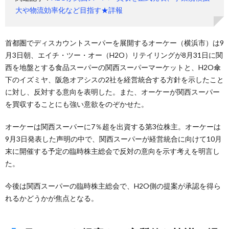
大や物流効率化など目指す★詳報
首都圏でディスカウントスーパーを展開するオーケー（横浜市）は9
月3日朝、エイチ・ツー・オー（H2O）リテイリングが8月31日に関
西を地盤とする食品スーパーの関西スーパーマーケットと、H2O傘
下のイズミヤ、阪急オアシスの2社を経営統合する方針を示したこと
に対し、反対する意向を表明した。また、オーケーが関西スーパー
を買収することにも強い意欲をのぞかせた。
オーケーは関西スーパーに7％超を出資する第3位株主。オーケーは
9月3日発表した声明の中で、関西スーパーが経営統合に向けて10月
末に開催する予定の臨時株主総会で反対の意向を示す考えを明言し
た。
今後は関西スーパーの臨時株主総会で、H2O側の提案が承認を得ら
れるかどうかが焦点となる。