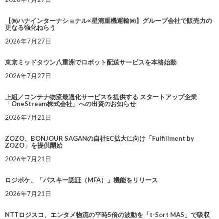
【㈱ハナインターナショナル×星清重機運輸㈱】グループ会社で販売力の
更なる強化ねらう
2026年7月27日
東京ミッドタウン八重洲でロボット配送サービスを本格始動
2026年7月27日
上組／コンテナ物流最適化サービスを提供する スタートアップ企業
「OneStream株式会社」への出資のお知らせ
2026年7月21日
ZOZO、BONJOUR SAGANの自社EC拡大に向け「Fulfillment by
ZOZO」を提供開始
2026年7月21日
ロジポケ、「パスキー認証（MFA）」機能をリリース
2026年7月21日
NTTロジスコ、エンタメ物流の平時5倍の波動を「t-Sort MAS」で吸収