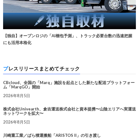
【独自】オープンロジの「AI梱包予測」、トラック必要台数の迅速把握
にも活用本格化
プレスリリースまとめてチェック
CBcloud、全国の「Marq」施設を起点とした新たな配送プラットフォー
ム「MarqGO」開始
2026年8月5日
株式会社Univearth、倉吉運送株式会社と資本提携〜山陰エリアへ実運送
ネットワークを拡大〜
2026年8月5日
川崎重工業／ばら積運搬船「ARISTOS II」の引き渡し