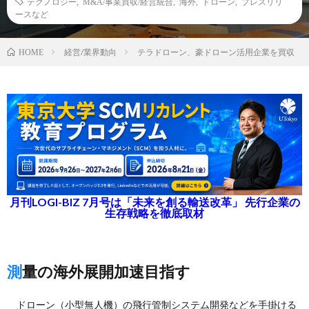
テクノロジー
,
M&A/事業買収/経営統合
,
海外
,
ドローン
,
プレスリリ
ースなど
経営/業界動向
テラドローン、豪ドローン活用企業を買収
HOME
月刊LOGI-BIZ 7月号は「未来を創る輸送改革」 先行企業の
生存戦略を徹底取材
測量の海外展開加速目指す
ドローン（小型無人機）の飛行管制システム開発などを手掛ける