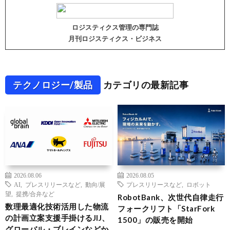
ロジスティクス管理の専門誌
月刊ロジスティクス・ビジネス
テクノロジー/製品
カテゴリの最新記事
2026.08.06
2026.08.05
AI
,
プレスリリースなど
,
動向/展
プレスリリースなど
,
ロボット
望
,
提携/合弁など
RobotBank、次世代自律走行
数理最適化技術活用した物流
フォークリフト「StarFork
の計画立案支援手掛けるJIJ、
1500」の販売を開始
グローバル・ブレインなどか