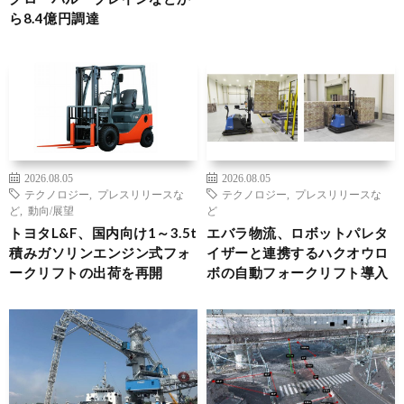
ら8.4億円調達
2026.08.05
2026.08.05
テクノロジー
,
プレスリリースな
テクノロジー
,
プレスリリースな
ど
,
動向/展望
ど
トヨタL&F、国内向け1～3.5t
エバラ物流、ロボットパレタ
積みガソリンエンジン式フォ
イザーと連携するハクオウロ
ークリフトの出荷を再開
ボの自動フォークリフト導入