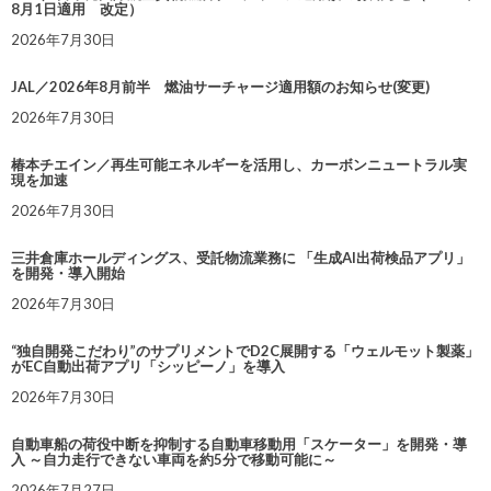
8月1日適用 改定）
2026年7月30日
JAL／2026年8月前半 燃油サーチャージ適用額のお知らせ(変更)
2026年7月30日
椿本チエイン／再生可能エネルギーを活用し、カーボンニュートラル実
現を加速
2026年7月30日
三井倉庫ホールディングス、受託物流業務に 「生成AI出荷検品アプリ」
を開発・導入開始
2026年7月30日
“独自開発こだわり”のサプリメントでD2C展開する「ウェルモット製薬」
がEC自動出荷アプリ「シッピーノ」を導入
2026年7月30日
自動車船の荷役中断を抑制する自動車移動用「スケーター」を開発・導
入 ～自力走行できない車両を約5分で移動可能に～
2026年7月27日