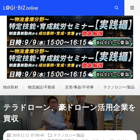
独自取材
物流施設/不動産
災害/事故/不祥事
テクノロジー/製品
テラドローン、豪ドローン活用企業を
買収
2018.12.12 07:00:40
テクノロジー/製品