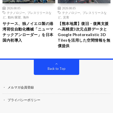
2026.08.05
2026.08.05
テクノロジー
,
プレスリリースな
テクノロジー
,
プレスリリースな
ど
,
動向/展望
,
海外
ど
,
災害
サナース、独ノイエロ製の港
【熊本地震】復旧・復興支援
湾荷役自動化機械「ニューマ
へ高精度3次元点群データと
チックアンローダー」を日本
Google Photorealistic 3D
国内初導入
Tilesを活用した空間情報を無
償提供
Back to Top
メルマガ会員登録
プライバシーポリシー