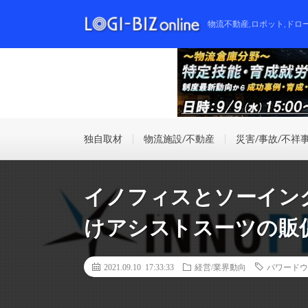
物流不動産,ロボット,ドロ
独自取材
物流施設/不動産
災害/事故/不祥
イノフィスとソーイン
けアシストスーツの販
2021.09.10 17:33:33
経営/業界動向
パワードウ