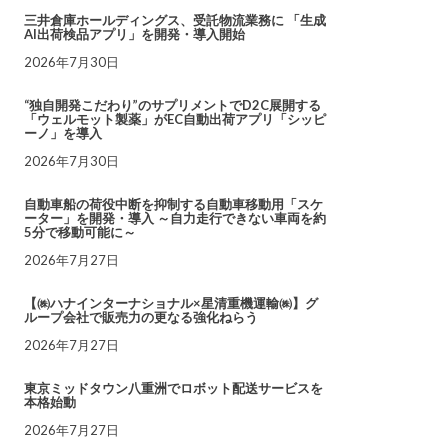
三井倉庫ホールディングス、受託物流業務に 「生成
AI出荷検品アプリ」を開発・導入開始
2026年7月30日
“独自開発こだわり”のサプリメントでD2C展開する
「ウェルモット製薬」がEC自動出荷アプリ「シッピ
ーノ」を導入
2026年7月30日
自動車船の荷役中断を抑制する自動車移動用「スケ
ーター」を開発・導入 ～自力走行できない車両を約
5分で移動可能に～
2026年7月27日
【㈱ハナインターナショナル×星清重機運輸㈱】グ
ループ会社で販売力の更なる強化ねらう
2026年7月27日
東京ミッドタウン八重洲でロボット配送サービスを
本格始動
2026年7月27日