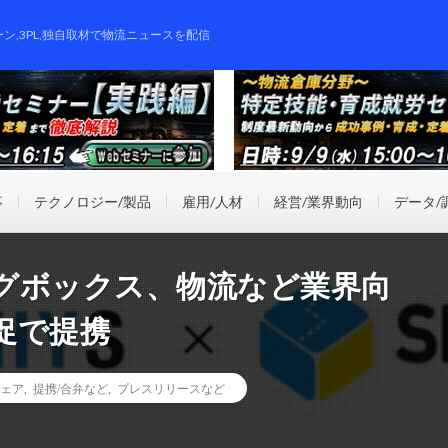
ーン,3PL,独自取材で物流ニュースを配信
事
テクノロジー/製品
雇用/人材
経営/業界動向
データ/
グボックス、物流など業界向
促で提携
ェア
,
提携/合弁など
,
プレスリリースなど