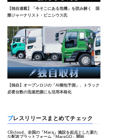
【独自連載】「今そこにある危機」を読み解く 国
際ジャーナリスト・ビニシウス氏
【独自】オープンロジの「AI梱包予測」、トラック
必要台数の迅速把握にも活用本格化
プレスリリースまとめてチェック
CBcloud、全国の「Marq」施設を起点とした新た
な配送プラットフォーム「MarqGO」開始