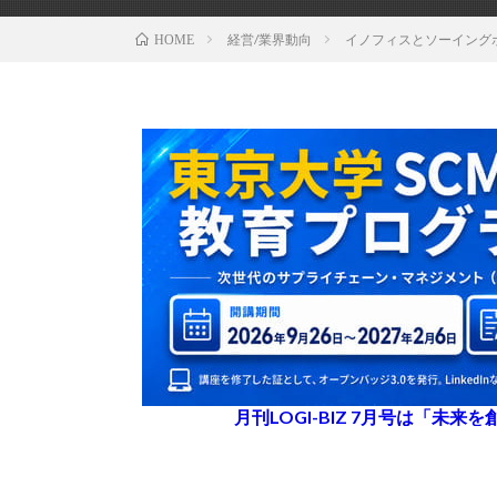
経営/業界動向
イノフィスとソーイング
HOME
月刊LOGI-BIZ 7月号は「未