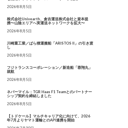
2026年8月5日
株式会社Univearth、倉吉運送株式会社と資本提
携〜山陰エリアへ実運送ネットワークを拡大〜
2026年8月5日
川崎重工業／ばら積運搬船「ARISTOS II」の引き渡
し
2026年8月5日
フジトランスコーポレーション／新造船「蓉翔丸」
就航
2026年8月5日
ネバーマイル：TGR Haas F1 Teamとのパートナー
シップ契約を締結しました
2026年8月5日
【トドケール】マルチキャリア化に向けて、2026
年7月よりヤマト運輸とのAPI連携を開始
2026年7月30日