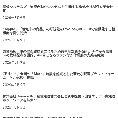
両備システムズ、物流自動化システムを手掛ける 株式会社APTを子会社
化
2026年8月9日
Shippio、「輸送中の商品」の可視化をInvoiceのAI-OCRで自動化する新
機能を提供開始
2026年8月9日
栗林商船／夏の安全運航を支えるため熱中症対策を強化。今年から船員
への飲料配布を開始、4年目となるファン付き作業服の支給も継続
2026年8月9日
CBcloud、全国の「Marq」施設を起点とした新たな配送プラットフォー
ム「MarqGO」開始
2026年8月5日
株式会社Univearth、倉吉運送株式会社と資本提携〜山陰エリアへ実運送
ネットワークを拡大〜
2026年8月5日