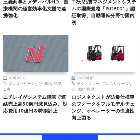
三菱商事とメディパルHD、医
T2が品質マネジメントシステ
療機関の経営効率化支援で連
ムの国際規格「ISO9001」認
携強化
証取得、自動運転分野で国内
初
2026.08.08
2026.08.07
プレスリリースなど
,
動向/展望
,
テクノロジー
,
プレスリリースな
災害
ど
,
動向/展望
ニチレイがシステム障害で連
ロジスネクストが防爆仕様車
結売上高50億円減見込み、対
のフォークをフルモデルチェ
応費用10億円を特損計上
ンジ、オペレーターの快適性
向上図る