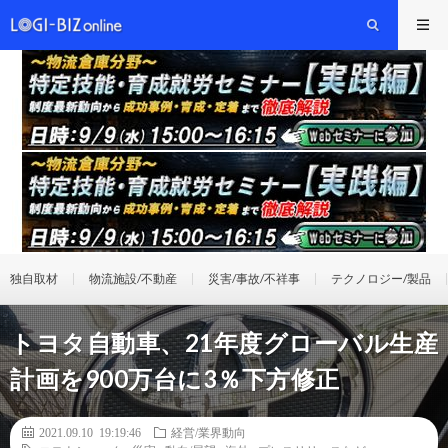
独自取材
物流施設/不動産
災害/事故/不祥事
テクノロジー/製品
トヨタ自動車、21年度グローバル生産
計画を900万台に3％下方修正
2021.09.10 19:19:46
経営/業界動向