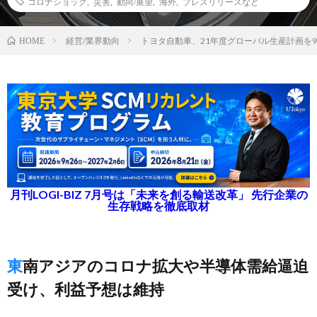
コロナショック
,
災害
,
動向/展望
,
海外
,
プレスリリースなど
経営/業界動向
トヨタ自動車、21年度グローバル生産計画を9
HOME
月刊LOGI-BIZ 7月号は「未来を創る輸送改革」 先行企業の
生存戦略を徹底取材
東南アジアのコロナ拡大や半導体需給逼迫
受け、利益予想は維持