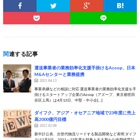
関連する記事
運送事業者の業務効率化支援手掛けるAzoop、日本
M&Aセンターと業務提携
2021.04.13
事業承継などの相談に対応 運送事業者の業務効率化支援を手
掛けるスタートアップ企業のAzoop（アズープ、東京都世田
谷区上馬）は4月13日、中堅・中小企[…]
ダイフク、アジア・オセアニア地域で23年度に売上
高2000億円目標
2021.02.08
新中計公表、次世代物流リードする製品開発など表明 ダイフ
クは2月5日、2021～23年度を対象とする新たな中期経営計