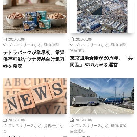
2026.08.08
2026.08.08
プレスリリースなど
,
動向/展望
プレスリリースなど
,
動向/展望
,
物流施設
テトラパックが業界初、常温
東京団地倉庫が60周年、「共
保存可能なツナ製品向け紙容
同型」53.8万㎡を運営
器を発表
2026.08.08
2026.08.08
プレスリリースなど
,
提携/合弁な
プレスリリースなど
,
動向/展望
,
ど
自動運転