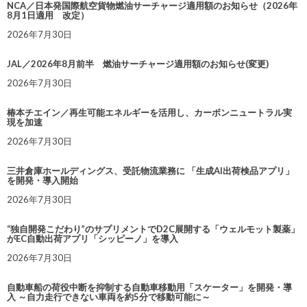
NCA／日本発国際航空貨物燃油サーチャージ適用額のお知らせ（2026年
8月1日適用 改定）
2026年7月30日
JAL／2026年8月前半 燃油サーチャージ適用額のお知らせ(変更)
2026年7月30日
椿本チエイン／再生可能エネルギーを活用し、カーボンニュートラル実
現を加速
2026年7月30日
三井倉庫ホールディングス、受託物流業務に 「生成AI出荷検品アプリ」
を開発・導入開始
2026年7月30日
“独自開発こだわり”のサプリメントでD2C展開する「ウェルモット製薬」
がEC自動出荷アプリ「シッピーノ」を導入
2026年7月30日
自動車船の荷役中断を抑制する自動車移動用「スケーター」を開発・導
入 ～自力走行できない車両を約5分で移動可能に～