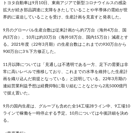
トヨタ自動車は9月10日、東南アジアで新型コロナウイルスの感染
拡大が続き部品調達に支障をきたしていることや半導体の需給が世
界的に逼迫していることを受け、生産計画を見直すと発表した。
9月のグローバル生産台数は従来計画から約7万台（海外4万台、国
内3万台）、10月は約33万台（海外18万台、国内15万台）減産とす
る。2021年度（22年3月期）の生産台数はこれまでの930万台から
900万台に3％下方修正した。
11月以降については「見通しは不透明である一方、足下の需要は非
常に高いレベルで推移しており、これまでの水準を維持した生産計
画を織り込んだ前提となっている」と説明している。22年3月期の
連結営業利益予想は経費抑制に取り組むことなどから2兆5000億円
で据え置いた。
9月の国内生産は、グループも含めた全14工場28ライン中、9工場10
ラインで稼働を一時停止する予定。10月については今後詳細を決め
る。