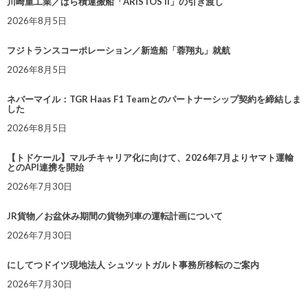
川崎重工業／ばら積運搬船「ARISTOS II」の引き渡し
2026年8月5日
フジトランスコーポレーション／新造船「蓉翔丸」就航
2026年8月5日
ネバーマイル：TGR Haas F1 Teamとのパートナーシップ契約を締結しま
した
2026年8月5日
【トドケール】マルチキャリア化に向けて、2026年7月よりヤマト運輸
とのAPI連携を開始
2026年7月30日
JR貨物／お盆休み期間の貨物列車の運転計画について
2026年7月30日
にしてつドイツ現地法人 シュツットガルト事務所移転のご案内
2026年7月30日