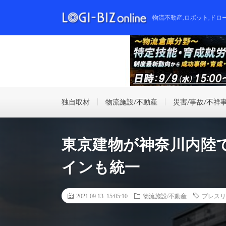
物流不動産,ロボット,ドロ
独自取材
物流施設/不動産
災害/事故/不祥
東京建物が神奈川内陸
インも統一
2021.09.13 15:05:10
物流施設/不動産
プレスリ