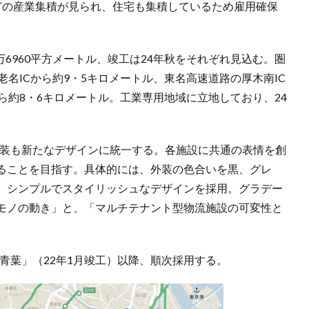
どの産業集積が見られ、住宅も集積しているため雇用確保
2万6960平方メートル、竣工は24年秋をそれぞれ見込む。圏
老名ICから約9・5キロメートル、東名高速道路の厚木南IC
から約8・6キロメートル。工業専用地域に立地しており、24
の外装も新たなデザインに統一する。各施設に共通の表情を創
ることを目指す。具体的には、外装の色合いを黒、グレ
、シンプルでスタイリッシュなデザインを採用。グラデー
モノの動き」と、「マルチテナント型物流施設の可変性と
浜青葉」（22年1月竣工）以降、順次採用する。