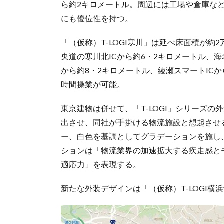
ら約2キロメートル。周辺には工場や倉庫な
にも優位性を持つ。
「（仮称）T-LOGI寒川」は延べ床面積が約
央道の寒川北ICから約6・2キロメートル、海
から約8・2キロメートル、綾瀬スマートIC
時間操業が可能。
東京建物は併せて、「T-LOGI」シリーズ
出させ、同社が手掛ける物流施設と想起させ
ー、白色を基調としてグラデーションを施し
ションは「物流業界の加速拡大する疾走感と
適応力」を表現する。
新たな外装デザインは「（仮称）T-LOGI横