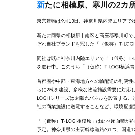
新たに相模原、寒川の2カ
東京建物は9月13日、神奈川県内陸エリアで
新たに同県の相模原市南区と高座郡寒川町で
ぞれ自社ブランドを冠した「（仮称）T-LOG
同社は既に神奈川内陸エリアで「（仮称）T-L
を進行中。このうち「（仮称）T-LOGI横
首都圏や中部・東海地方への輸配送の利便性
らに2棟を建設、多様な物流施設需要に対応し
LOGI｣シリーズは太陽光パネルを設置する
社の商業施設に送電することなど、環境配慮
「（仮称）T-LOGI相模原」は延べ床面積が約
予定。神奈川県の主要幹線道路の1つ、国道1