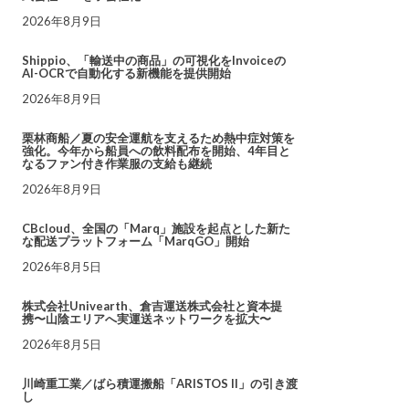
2026年8月9日
Shippio、「輸送中の商品」の可視化をInvoiceの
AI-OCRで自動化する新機能を提供開始
2026年8月9日
栗林商船／夏の安全運航を支えるため熱中症対策を
強化。今年から船員への飲料配布を開始、4年目と
なるファン付き作業服の支給も継続
2026年8月9日
CBcloud、全国の「Marq」施設を起点とした新た
な配送プラットフォーム「MarqGO」開始
2026年8月5日
株式会社Univearth、倉吉運送株式会社と資本提
携〜山陰エリアへ実運送ネットワークを拡大〜
2026年8月5日
川崎重工業／ばら積運搬船「ARISTOS II」の引き渡
し