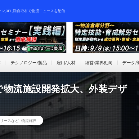
ーン,3PL,独自取材で物流ニュースを配信
事
テクノロジー/製品
雇用/人材
経営/業界動向
データ/
で物流施設開発拡大、外装デザ
リースなど
,
物流施設