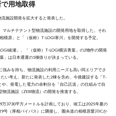
所で用地取得
物流施設開発を拡大すると発表した。
、マルチテナント型物流施設の開発用地を取得した。それ
I相模原」と「（仮称）T-LOGI寒川」を開発する予定。
OGI綾瀬」、「（仮称）T-LOGI横浜青葉」の2物件の開発
浜青葉」は日本通運の1棟借りが決まっている。
に強みを持ち、物流施設の利用ニーズも高い同エリアでさ
たい考え。新たに発表した2棟を含め、今後建設する「T-
ことや、発電した電力の余剰分を「自己託送」の仕組みで自
型物流施設（ZEB物流）の開発を推進する。
9万3730平方メートルを計画しており、竣工は2025年夏の
29号（厚相バイパス）に隣接し、圏央道の相模原愛川ICか