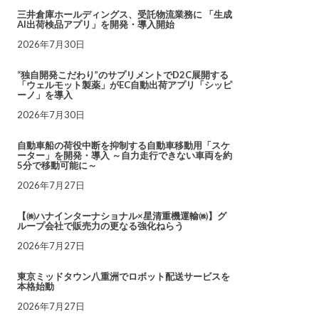
三井倉庫ホールディングス、受託物流業務に 「生成
AI出荷検品アプリ」を開発・導入開始
2026年7月30日
“独自開発こだわり”のサプリメントでD2C展開する
「ウェルモット製薬」がEC自動出荷アプリ「シッピ
ーノ」を導入
2026年7月30日
自動車船の荷役中断を抑制する自動車移動用「スケ
ーター」を開発・導入 ～自力走行できない車両を約
5分で移動可能に～
2026年7月27日
【㈱ハナインターナショナル×星清重機運輸㈱】グ
ループ会社で販売力の更なる強化ねらう
2026年7月27日
東京ミッドタウン八重洲でロボット配送サービスを
本格始動
2026年7月27日