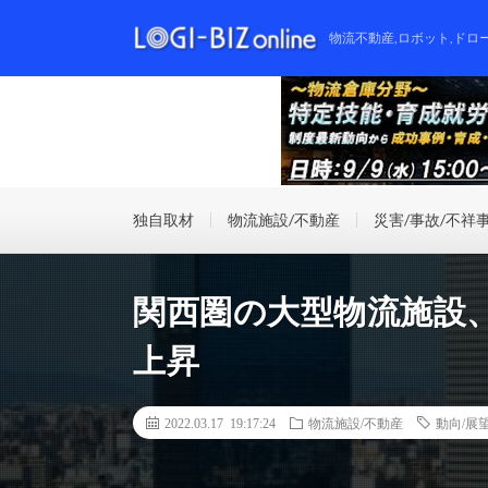
物流不動産,ロボット,ドロ
独自取材
物流施設/不動産
災害/事故/不祥
関西圏の大型物流施設、2
上昇
2022.03.17 19:17:24
物流施設/不動産
動向/展