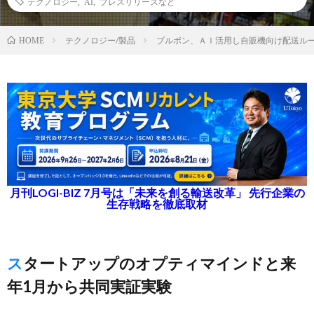
テクノロジー
,
AI
,
プレスリリースなど
テクノロジー/製品
ブルボン、ＡＩ活用し自販機向け配送ル
HOME
月刊LOGI-BIZ 7月号は「未来を創る輸送改革」 先行企業の
生存戦略を徹底取材
スタートアップのオプティマインドと来
年1月から共同実証実験