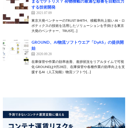
まるでテトリス？ 荷物積載の最適な順番を自動出力
する技術開発
2021.07.09
東京大発ベンチャーのTRUST SMITH、積載率向上狙い AI・ロ
ボティクスの技術を活用したソリューションを手掛ける東京
大発のベンチャー、TRUST[…]
GROUND、AI物流ソフトウエア「DyAS」の提供開
始
2020.09.28
在庫保管や作業の効率改善、進捗状況をリアルタイムで可視
化 GROUNDは9月28日、在庫保管や各種作業の効率向上を支
援するAI（人工知能）物流ソフトウ[…]