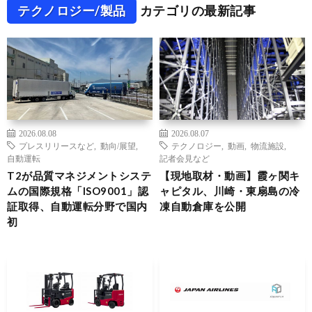
テクノロジー/製品
カテゴリの最新記事
2026.08.08
2026.08.07
プレスリリースなど
,
動向/展望
,
テクノロジー
,
動画
,
物流施設
,
自動運転
記者会見など
T2が品質マネジメントシステ
【現地取材・動画】霞ヶ関キ
ムの国際規格「ISO9001」認
ャピタル、川崎・東扇島の冷
証取得、自動運転分野で国内
凍自動倉庫を公開
初