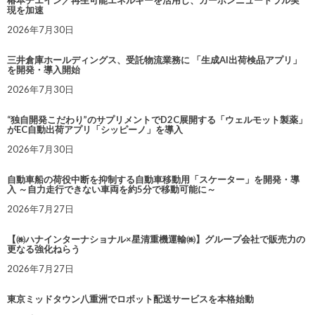
椿本チエイン／再生可能エネルギーを活用し、カーボンニュートラル実
現を加速
2026年7月30日
三井倉庫ホールディングス、受託物流業務に 「生成AI出荷検品アプリ」
を開発・導入開始
2026年7月30日
“独自開発こだわり”のサプリメントでD2C展開する「ウェルモット製薬」
がEC自動出荷アプリ「シッピーノ」を導入
2026年7月30日
自動車船の荷役中断を抑制する自動車移動用「スケーター」を開発・導
入 ～自力走行できない車両を約5分で移動可能に～
2026年7月27日
【㈱ハナインターナショナル×星清重機運輸㈱】グループ会社で販売力の
更なる強化ねらう
2026年7月27日
東京ミッドタウン八重洲でロボット配送サービスを本格始動