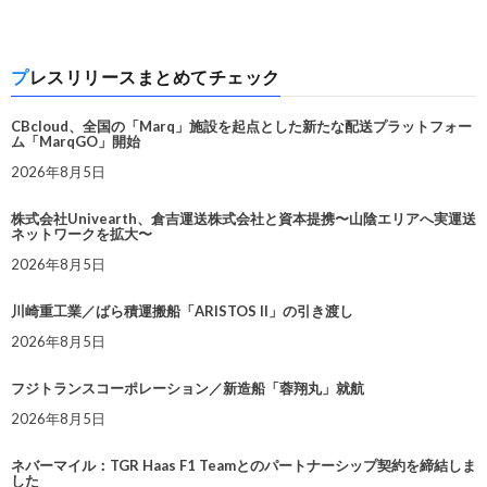
プレスリリースまとめてチェック
CBcloud、全国の「Marq」施設を起点とした新たな配送プラットフォー
ム「MarqGO」開始
2026年8月5日
株式会社Univearth、倉吉運送株式会社と資本提携〜山陰エリアへ実運送
ネットワークを拡大〜
2026年8月5日
川崎重工業／ばら積運搬船「ARISTOS II」の引き渡し
2026年8月5日
フジトランスコーポレーション／新造船「蓉翔丸」就航
2026年8月5日
ネバーマイル：TGR Haas F1 Teamとのパートナーシップ契約を締結しま
した