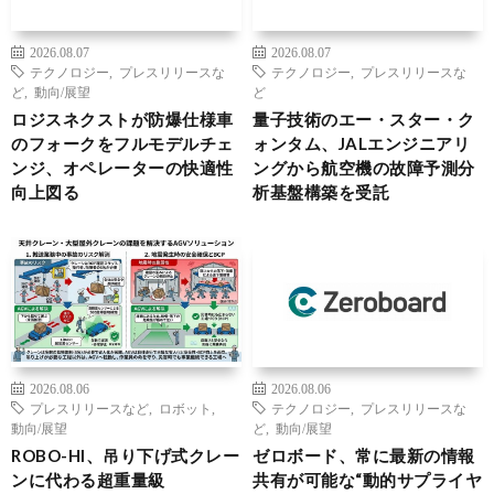
2026.08.07
2026.08.07
テクノロジー
,
プレスリリースな
テクノロジー
,
プレスリリースな
ど
,
動向/展望
ど
ロジスネクストが防爆仕様車
量子技術のエー・スター・ク
のフォークをフルモデルチェ
ォンタム、JALエンジニアリ
ンジ、オペレーターの快適性
ングから航空機の故障予測分
向上図る
析基盤構築を受託
2026.08.06
2026.08.06
プレスリリースなど
,
ロボット
,
テクノロジー
,
プレスリリースな
動向/展望
ど
,
動向/展望
ROBO-HI、吊り下げ式クレー
ゼロボード、常に最新の情報
ンに代わる超重量級
共有が可能な“動的サプライヤ