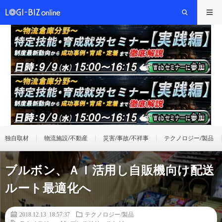
独自取材
物流施設/不動産
災害/事故/不祥事
テクノロジー/製品
ブルボン、ＡＩ活用し自販機向け配送
ルート最適化へ
2018.12.13 18:57:37
テクノロジー/製品