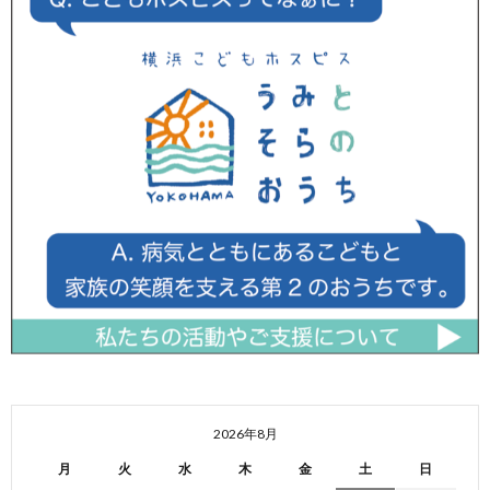
2026年8月
月
火
水
木
金
土
日