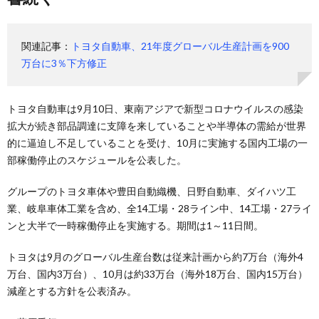
関連記事：
トヨタ自動車、21年度グローバル生産計画を900
万台に3％下方修正
トヨタ自動車は9月10日、東南アジアで新型コロナウイルスの感染
拡大が続き部品調達に支障を来していることや半導体の需給が世界
的に逼迫し不足していることを受け、10月に実施する国内工場の一
部稼働停止のスケジュールを公表した。
グループのトヨタ車体や豊田自動織機、日野自動車、ダイハツ工
業、岐阜車体工業を含め、全14工場・28ライン中、14工場・27ライ
ンと大半で一時稼働停止を実施する。期間は1～11日間。
トヨタは9月のグローバル生産台数は従来計画から約7万台（海外4
万台、国内3万台）、10月は約33万台（海外18万台、国内15万台）
減産とする方針を公表済み。