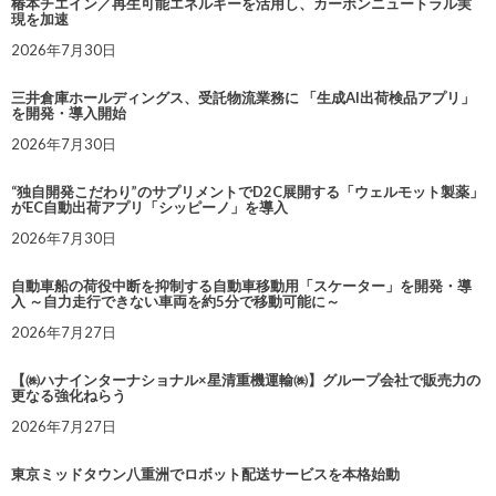
椿本チエイン／再生可能エネルギーを活用し、カーボンニュートラル実
現を加速
2026年7月30日
三井倉庫ホールディングス、受託物流業務に 「生成AI出荷検品アプリ」
を開発・導入開始
2026年7月30日
“独自開発こだわり”のサプリメントでD2C展開する「ウェルモット製薬」
がEC自動出荷アプリ「シッピーノ」を導入
2026年7月30日
自動車船の荷役中断を抑制する自動車移動用「スケーター」を開発・導
入 ～自力走行できない車両を約5分で移動可能に～
2026年7月27日
【㈱ハナインターナショナル×星清重機運輸㈱】グループ会社で販売力の
更なる強化ねらう
2026年7月27日
東京ミッドタウン八重洲でロボット配送サービスを本格始動