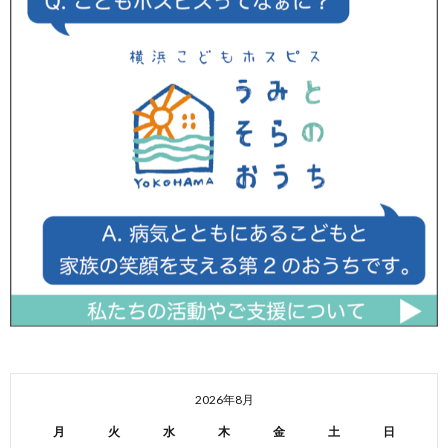
2026年8月
月
火
水
木
金
土
日