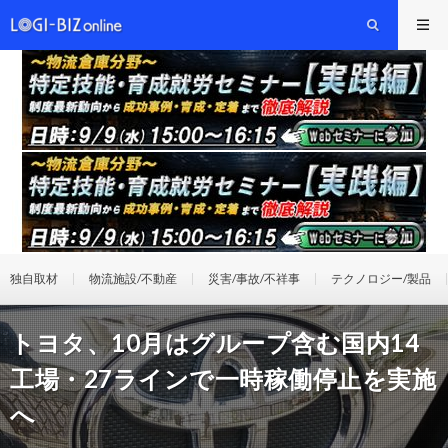
独自取材
物流施設/不動産
災害/事故/不祥事
テクノロジー/製品
トヨタ、10月はグループ含む国内14
工場・27ラインで一時稼働停止を実施
へ