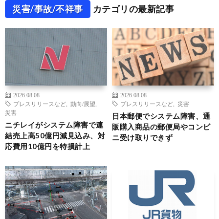
災害/事故/不祥事
カテゴリの最新記事
2026.08.08
2026.08.08
プレスリリースなど
,
動向/展望
,
プレスリリースなど
,
災害
災害
日本郵便でシステム障害、通
ニチレイがシステム障害で連
販購入商品の郵便局やコンビ
結売上高50億円減見込み、対
ニ受け取りできず
応費用10億円を特損計上