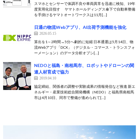
スマホとセンサーで体調不良や車両異常を迅速に検知、19年
度実用化目指す ヤマトホールディングス傘下で自動車整備
を手掛けるヤマトオートワークスは11月[…]
日通の物流Webアプリ、AI出荷予測機能を強化
2026.05.15
算出を1～2時間→5分へ劇的に短縮 日本通運は5月14日、物
流Webアプリ「DCX」（デジタル・コマース・トランスフォ
ーメーション）のデータ分析オプシ[…]
NEDOと福島・南相馬市、ロボットやドローンの関
連人材育成で協力
2019.04.10
協定締結、関係者の調整や実験成果の情報発信など推進 新エ
ネルギー・産業技術総合開発機構（NEDO）と福島県南相馬
市は4月10日、同市で整備が進められて[…]