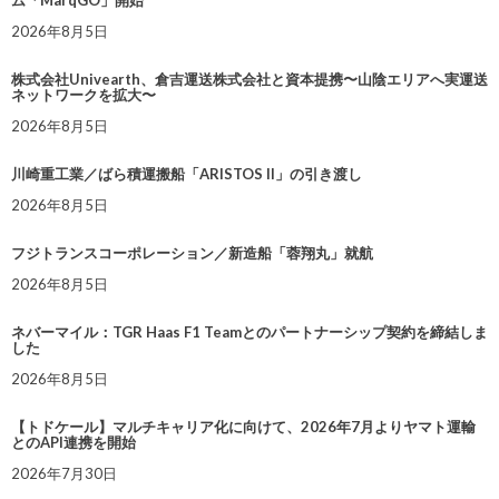
2026年8月5日
株式会社Univearth、倉吉運送株式会社と資本提携〜山陰エリアへ実運送
ネットワークを拡大〜
2026年8月5日
川崎重工業／ばら積運搬船「ARISTOS II」の引き渡し
2026年8月5日
フジトランスコーポレーション／新造船「蓉翔丸」就航
2026年8月5日
ネバーマイル：TGR Haas F1 Teamとのパートナーシップ契約を締結しま
した
2026年8月5日
【トドケール】マルチキャリア化に向けて、2026年7月よりヤマト運輸
とのAPI連携を開始
2026年7月30日