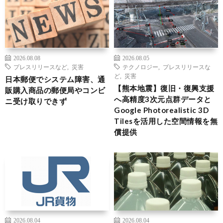
2026.08.08
2026.08.05
プレスリリースなど
,
災害
テクノロジー
,
プレスリリースな
ど
,
災害
日本郵便でシステム障害、通
【熊本地震】復旧・復興支援
販購入商品の郵便局やコンビ
へ高精度3次元点群データと
ニ受け取りできず
Google Photorealistic 3D
Tilesを活用した空間情報を無
償提供
2026.08.04
2026.08.04