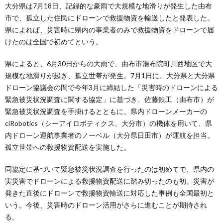
大分県は7月18日、記録的な豪雨で大規模な地滑りが発生した由布
市で、孤立した住民にドローンで救援物資を輸送したと発表した。
県によれば、災害時に県内の事業者のみで救援物資をドローンで届
けたのは全国で初めてという。
県によると、6月30日からの大雨で、由布市湯布院町川西地区で大
規模な地滑りが起き、孤立世帯が発生。7月1日に、大分県と大分県
ドローン協議会の間で今年3月に締結した「災害時のドローンによる
緊急被災状況調査に関する協定」に基づき、佐藤鉄工（由布市）が
緊急被災状況調査を手掛けるとともに、県内ドローンメーカーの
ciRobotics（シーアイロボティクス、大分市）の機体を用いて、県
内ドローン運航事業者のノーベル（大分県日田市）が運航を担当。
孤立世帯への救援物資配送を実施した。
同協定に基づいて緊急被災状況調査を行ったのは初めてで、県内の
実災害でドローンによる救援物資配送に踏み切ったのも初。災害が
発きた直後にドローンで救援物資輸送に対応した事例も全国最初と
いう。今後、災害時のドローン活用がさらに進むことが期待され
る。