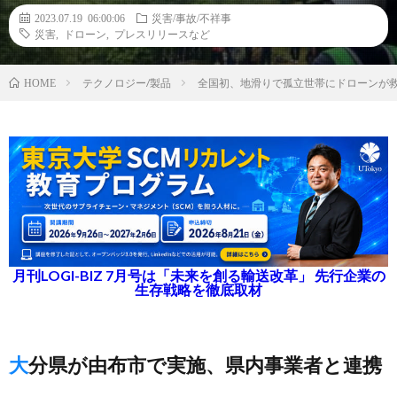
2023.07.19 06:00:06
災害/事故/不祥事
災害
,
ドローン
,
プレスリリースなど
テクノロジー/製品
全国初、地滑りで孤立世帯にドローンが救
HOME
月刊LOGI-BIZ 7月号は「未来を創る輸送改革」 先行企業の
生存戦略を徹底取材
大分県が由布市で実施、県内事業者と連携