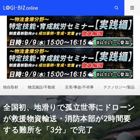
独自取材
物流施設/不動産
災害/事故/不祥事
テクノロジー/製品
全国初、地滑りで孤立世帯にドローン
が救援物資輸送・消防本部が2時間要
する難所を「3分」で完了