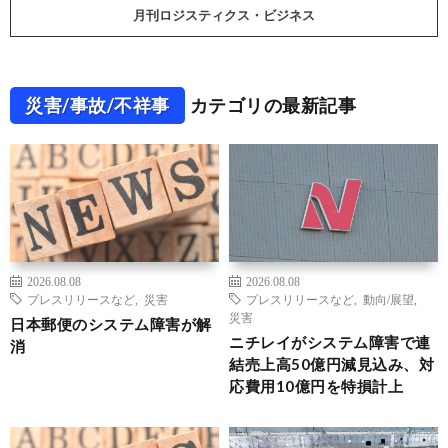
月刊ロジスティクス・ビジネス
災害/事故/不祥事
カテゴリの最新記事
2026.08.08
2026.08.08
プレスリリースなど
,
災害
プレスリリースなど
,
動向/展望
,
災害
日本郵便のシステム障害が解
ニチレイがシステム障害で連
消
結売上高50億円減見込み、対
応費用10億円を特損計上