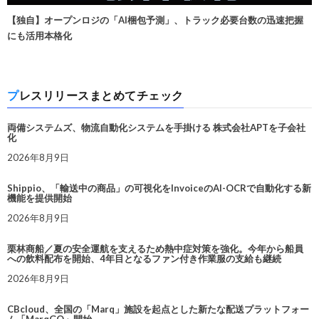
【独自】オープンロジの「AI梱包予測」、トラック必要台数の迅速把握
にも活用本格化
プレスリリースまとめてチェック
両備システムズ、物流自動化システムを手掛ける 株式会社APTを子会社
化
2026年8月9日
Shippio、「輸送中の商品」の可視化をInvoiceのAI-OCRで自動化する新
機能を提供開始
2026年8月9日
栗林商船／夏の安全運航を支えるため熱中症対策を強化。今年から船員
への飲料配布を開始、4年目となるファン付き作業服の支給も継続
2026年8月9日
CBcloud、全国の「Marq」施設を起点とした新たな配送プラットフォー
ム「MarqGO」開始