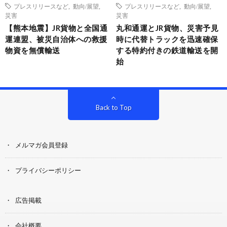
プレスリリースなど
,
動向/展望
,
プレスリリースなど
,
動向/展望
,
災害
災害
【熊本地震】JR貨物と全国通
丸和通運とJR貨物、災害予見
運連盟、被災自治体への救援
時に代替トラックを迅速確保
物資を無償輸送
する特約付きの鉄道輸送を開
始
Back to Top
メルマガ会員登録
プライバシーポリシー
広告掲載
会社概要