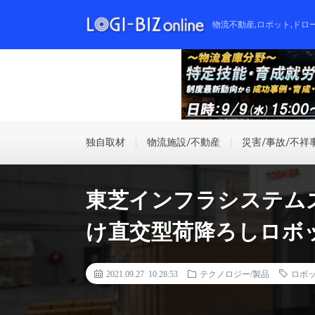
物流不動産,ロボット,ドロ
独自取材
物流施設/不動産
災害/事故/不祥
東芝インフラシステム
け直交型荷降ろしロボ
2021.09.27 10:28:53
テクノロジー/製品
ロボ