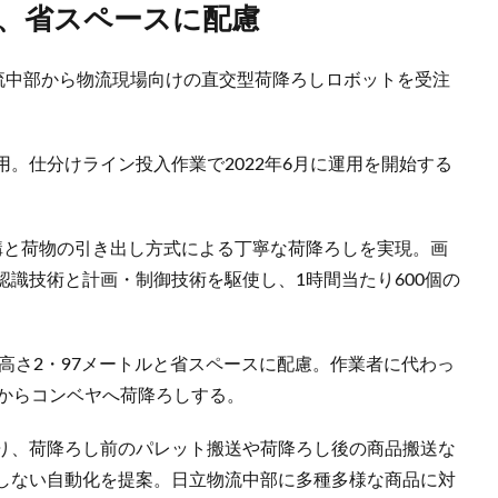
能、省スペースに配慮
物流中部から物流現場向けの直交型荷降ろしロボットを受注
。仕分けライン投入作業で2022年6月に運用を開始する
構と荷物の引き出し方式による丁寧な荷降ろしを実現。画
識技術と計画・制御技術を駆使し、1時間当たり600個の
、高さ2・97メートルと省スペースに配慮。作業者に代わっ
トからコンベヤへ荷降ろしする。
り、荷降ろし前のパレット搬送や荷降ろし後の商品搬送な
しない自動化を提案。日立物流中部に多種多様な商品に対