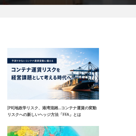
[PR]地政学リスク、港湾混雑…コンテナ運賃の変動
リスクへの新しいヘッジ方法「FFA」とは