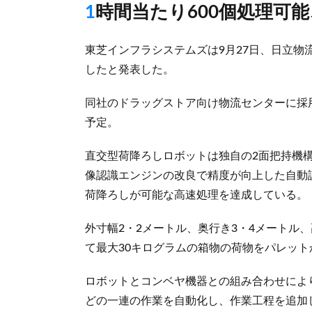
1時間当たり600個処理可
東芝インフラシステムズは9月27日、日立
したと発表した。
同社のドラッグストア向け物流センターに採用
予定。
直交型荷降ろしロボットは独自の2面把持機
像認識エンジンの改良で精度が向上した自動認
荷降ろしが可能な高速処理を達成している。
外寸幅2・2メートル、奥行き3・4メートル
て最大30キログラムの箱物の荷物をパレッ
ロボットとコンベヤ機器との組み合わせによ
どの一連の作業を自動化し、作業工程を追加