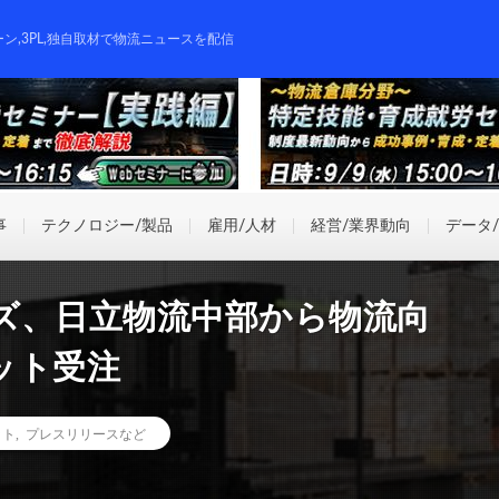
ーン,3PL,独自取材で物流ニュースを配信
事
テクノロジー/製品
雇用/人材
経営/業界動向
データ
ズ、日立物流中部から物流向
ット受注
ット
,
プレスリリースなど