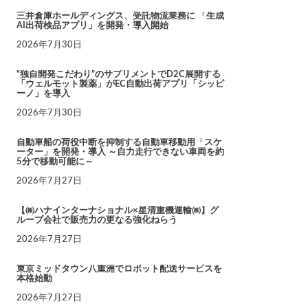
三井倉庫ホールディングス、受託物流業務に 「生成
AI出荷検品アプリ」を開発・導入開始
2026年7月30日
“独自開発こだわり”のサプリメントでD2C展開する
「ウェルモット製薬」がEC自動出荷アプリ「シッピ
ーノ」を導入
2026年7月30日
自動車船の荷役中断を抑制する自動車移動用「スケ
ーター」を開発・導入 ～自力走行できない車両を約
5分で移動可能に～
2026年7月27日
【㈱ハナインターナショナル×星清重機運輸㈱】グ
ループ会社で販売力の更なる強化ねらう
2026年7月27日
東京ミッドタウン八重洲でロボット配送サービスを
本格始動
2026年7月27日