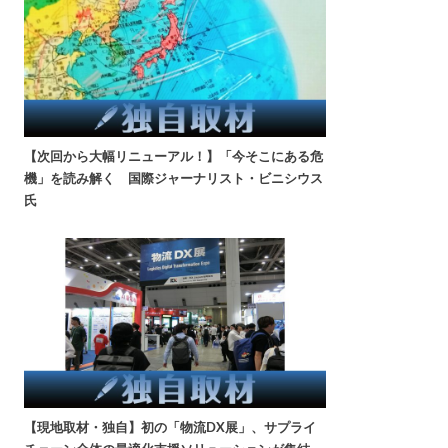
【次回から大幅リニューアル！】「今そこにある危
機」を読み解く 国際ジャーナリスト・ビニシウス
氏
【現地取材・独自】初の「物流DX展」、サプライ