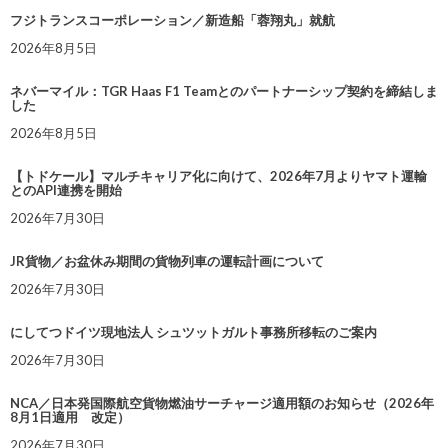
フジトランスコーポレーション／新造船「蓉翔丸」就航
2026年8月5日
ネバーマイル：TGR Haas F1 Teamとのパートナーシップ契約を締結しま
した
2026年8月5日
【トドケール】マルチキャリア化に向けて、2026年7月よりヤマト運輸
とのAPI連携を開始
2026年7月30日
JR貨物／お盆休み期間の貨物列車の運転計画について
2026年7月30日
にしてつドイツ現地法人 シュツットガルト事務所移転のご案内
2026年7月30日
NCA／日本発国際航空貨物燃油サーチャージ適用額のお知らせ（2026年
8月1日適用 改定）
2026年7月30日