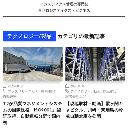
ロジスティクス管理の専門誌
月刊ロジスティクス・ビジネス
テクノロジー/製品
カテゴリの最新記事
2026.08.08
2026.08.07
プレスリリースなど
,
動向/展望
,
テクノロジー
,
動画
,
物流施設
,
自動運転
記者会見など
T2が品質マネジメントシステ
【現地取材・動画】霞ヶ関キ
ムの国際規格「ISO9001」認
ャピタル、川崎・東扇島の冷
証取得、自動運転分野で国内
凍自動倉庫を公開
初