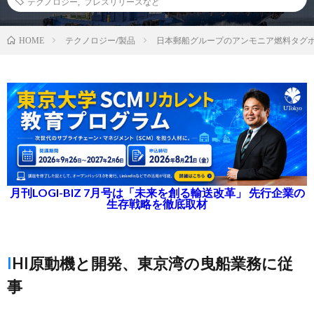
テクノロジー
,
プレスリリースなど
テクノロジー/製品
日本郵船グループのアンモニア燃料タグボ
HOME
月刊LOGI-BIZ 7月号は「未来を創る輸送改革」 先行企業の
生存戦略を徹底取材
IHI原動機と開発、東京湾の曳船業務に従
事