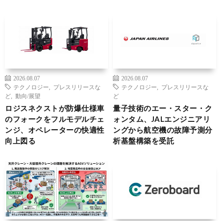
2026.08.07
2026.08.07
テクノロジー
,
プレスリリースな
テクノロジー
,
プレスリリースな
ど
,
動向/展望
ど
ロジスネクストが防爆仕様車
量子技術のエー・スター・ク
のフォークをフルモデルチェ
ォンタム、JALエンジニアリ
ンジ、オペレーターの快適性
ングから航空機の故障予測分
向上図る
析基盤構築を受託