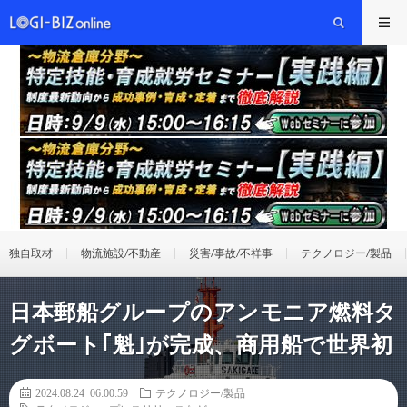
独自取材
物流施設/不動産
災害/事故/不祥事
テクノロジー/製品
日本郵船グループのアンモニア燃料タ
グボート｢魁｣が完成、商用船で世界初
2024.08.24 06:00:59
テクノロジー/製品