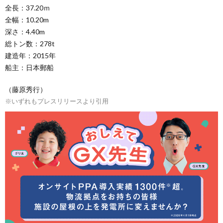
全長：37.20ｍ
全幅：10.20m
深さ：4.40m
総トン数：278t
建造年：2015年
船主：日本郵船
（藤原秀行）
※いずれもプレスリリースより引用