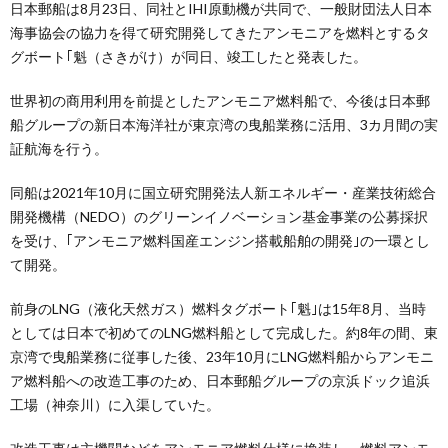
日本郵船は8月23日、同社とIHI原動機が共同で、一般財団法人日本
海事協会の協力を得て研究開発してきたアンモニアを燃料とするタ
グボート｢魁（さきがけ）が同日、竣工したと発表した。
世界初の商用利用を前提としたアンモニア燃料船で、今後は日本郵
船グループの新日本海洋社が東京湾の曳船業務に活用、3カ月間の実
証航海を行う。
同船は2021年10月に国立研究開発法人新エネルギー・産業技術総合
開発機構（NEDO）のグリーンイノベーション基金事業の公募採択
を受け、｢アンモニア燃料国産エンジン搭載船舶の開発｣の一環とし
て開発。
前身のLNG（液化天然ガス）燃料タグボート｢魁｣は15年8月、当時
としては日本で初めてのLNG燃料船として完成した。約8年の間、東
京湾で曳船業務に従事した後、23年10月にLNG燃料船からアンモニ
ア燃料船への改造工事のため、日本郵船グループの京浜ドック追浜
工場（神奈川）に入渠していた。