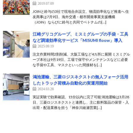
2019.07.09
JOINと鈴与の3社で現地合弁設立、物流効率化など推進へ 住
友商事は7月9日、海外交通・都市開発事業支援機構
（JOIN）ならびに鈴与と共同でベトナムの[…]
江崎グリコグループ、ミスミグループの手袋・工具
など調達効率化サービス「MISUMI floow」導入
2025.09.19
注文作業時間2割削減、大阪工場など4カ所に展開 ミスミグル
ープ本社は9月19日、工場で保守やメンテナンスなどに必要
な手袋や工具、マスクといった間接材を[…]
鴻池運輸、三菱ロジスネクストの無人フォーク活用
したトラック荷積み自動化の実運用開始
2024.03.28
実証実験で効果確認、15分以内に完了可能 鴻池運輸は3月28
日、三菱ロジスネクストと連携し、主に飲料製品の保管・入
出荷・配送業務を担う「神奈川綾瀬営業[…]