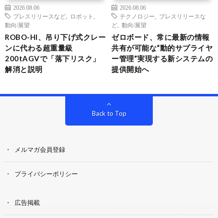
2026.08.06
2026.08.06
プレスリリースなど
,
ロボット
,
テクノロジー
,
プレスリリースな
動向/展望
ど
,
動向/展望
ROBO-HI、吊り下げ式クレー
ゼロボード、常に最新の情報
ンに代わる超重量級
共有が可能な“動的サプライヤ
200tAGVで「落下リスク」
ー管理”実現する新システムの
解消と説明
提供開始へ
Back to Top
メルマガ会員登録
プライバシーポリシー
広告掲載