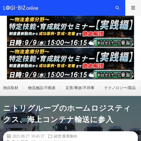
独自取材
物流施設/不動産
災害/事故/不祥事
テクノロジー/製品
ニトリグループのホームロジスティ
クス、海上コンテナ輸送に参入
2021.09.27 10:45:37
経営/業界動向