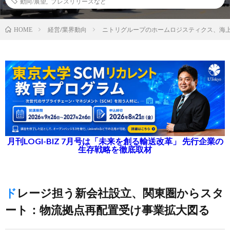
動向/展望
,
プレスリリースなど
経営/業界動向
ニトリグループのホームロジスティクス、海
HOME
月刊LOGI-BIZ 7月号は「未来を創る輸送改革」 先行企業の
生存戦略を徹底取材
ドレージ担う新会社設立、関東圏からスタ
ート：物流拠点再配置受け事業拡大図る