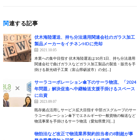
関連する記事
伏木海陸運送、持ち分法適用関連会社のガラス加工
製品メーカーをイチネンHDに売却
2021.10.05
本業への集中目指す 伏木海陸運送は10月1日、持ち分法適用
関連会社で曲げガラスなどガラス加工製品の製造・販売を手
掛ける新光硝子工業（富山県砺波市）の全[…]
サーラコーポレーション傘下のサーラ物流、「2024
年問題」解決促進へ中継輸送支援手掛けるスペース
に出資
2023.09.07
既存拠点活用しサービス拡大目指す 中部ガスグループのサー
ラコーポレーション傘下でエネルギーや一般貨物の輸送など
物流事業を手掛けるサーラ物流（愛知県豊川[…]
物効法など改正で物流業界契約担当者の8割超が事