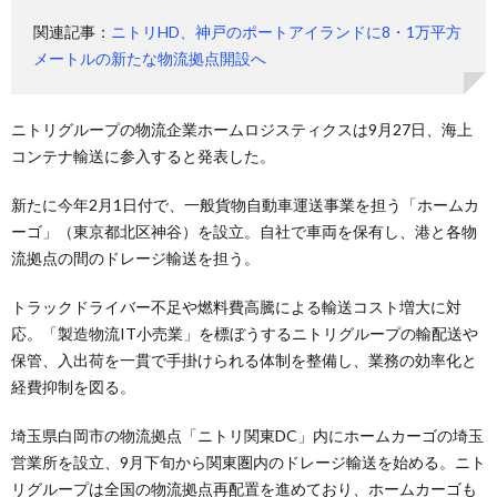
関連記事：
ニトリHD、神戸のポートアイランドに8・1万平方
メートルの新たな物流拠点開設へ
ニトリグループの物流企業ホームロジスティクスは9月27日、海上
コンテナ輸送に参入すると発表した。
新たに今年2月1日付で、一般貨物自動車運送事業を担う「ホームカ
ーゴ」（東京都北区神谷）を設立。自社で車両を保有し、港と各物
流拠点の間のドレージ輸送を担う。
トラックドライバー不足や燃料費高騰による輸送コスト増大に対
応。「製造物流IT小売業」を標ぼうするニトリグループの輸配送や
保管、入出荷を一貫で手掛けられる体制を整備し、業務の効率化と
経費抑制を図る。
埼玉県白岡市の物流拠点「ニトリ関東DC」内にホームカーゴの埼玉
営業所を設立、9月下旬から関東圏内のドレージ輸送を始める。ニト
リグループは全国の物流拠点再配置を進めており、ホームカーゴも