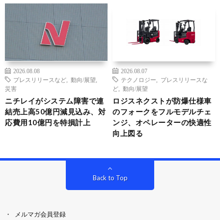
2026.08.08
2026.08.07
プレスリリースなど
,
動向/展望
,
テクノロジー
,
プレスリリースな
災害
ど
,
動向/展望
ニチレイがシステム障害で連
ロジスネクストが防爆仕様車
結売上高50億円減見込み、対
のフォークをフルモデルチェ
応費用10億円を特損計上
ンジ、オペレーターの快適性
向上図る
Back to Top
メルマガ会員登録