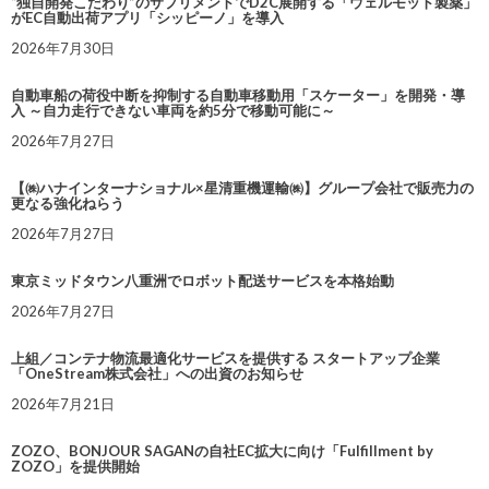
“独自開発こだわり”のサプリメントでD2C展開する「ウェルモット製薬」
がEC自動出荷アプリ「シッピーノ」を導入
2026年7月30日
自動車船の荷役中断を抑制する自動車移動用「スケーター」を開発・導
入 ～自力走行できない車両を約5分で移動可能に～
2026年7月27日
【㈱ハナインターナショナル×星清重機運輸㈱】グループ会社で販売力の
更なる強化ねらう
2026年7月27日
東京ミッドタウン八重洲でロボット配送サービスを本格始動
2026年7月27日
上組／コンテナ物流最適化サービスを提供する スタートアップ企業
「OneStream株式会社」への出資のお知らせ
2026年7月21日
ZOZO、BONJOUR SAGANの自社EC拡大に向け「Fulfillment by
ZOZO」を提供開始