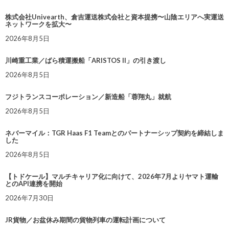
株式会社Univearth、倉吉運送株式会社と資本提携〜山陰エリアへ実運送
ネットワークを拡大〜
2026年8月5日
川崎重工業／ばら積運搬船「ARISTOS II」の引き渡し
2026年8月5日
フジトランスコーポレーション／新造船「蓉翔丸」就航
2026年8月5日
ネバーマイル：TGR Haas F1 Teamとのパートナーシップ契約を締結しま
した
2026年8月5日
【トドケール】マルチキャリア化に向けて、2026年7月よりヤマト運輸
とのAPI連携を開始
2026年7月30日
JR貨物／お盆休み期間の貨物列車の運転計画について