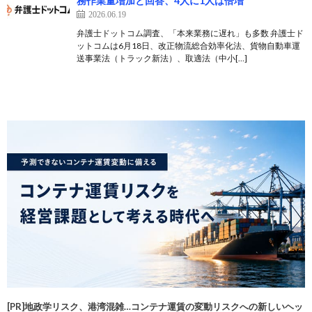
務作業量増加と回答、4人に1人は倍増
2026.06.19
弁護士ドットコム調査、「本来業務に遅れ」も多数 弁護士ド
ットコムは6月18日、改正物流総合効率化法、貨物自動車運
送事業法（トラック新法）、取適法（中小[…]
[PR]地政学リスク、港湾混雑…コンテナ運賃の変動リスクへの新しいヘッ