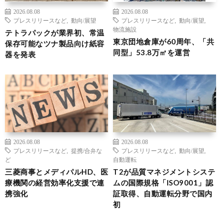
2026.08.08
2026.08.08
プレスリリースなど
,
動向/展望
プレスリリースなど
,
動向/展望
,
物流施設
テトラパックが業界初、常温
東京団地倉庫が60周年、「共
保存可能なツナ製品向け紙容
同型」53.8万㎡を運営
器を発表
2026.08.08
2026.08.08
プレスリリースなど
,
提携/合弁な
プレスリリースなど
,
動向/展望
,
ど
自動運転
三菱商事とメディパルHD、医
T2が品質マネジメントシステ
療機関の経営効率化支援で連
ムの国際規格「ISO9001」認
携強化
証取得、自動運転分野で国内
初