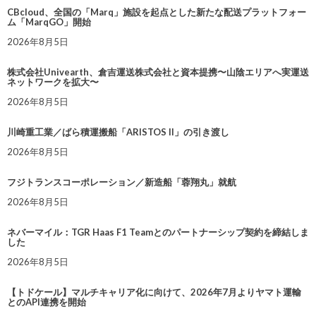
CBcloud、全国の「Marq」施設を起点とした新たな配送プラットフォー
ム「MarqGO」開始
2026年8月5日
株式会社Univearth、倉吉運送株式会社と資本提携〜山陰エリアへ実運送
ネットワークを拡大〜
2026年8月5日
川崎重工業／ばら積運搬船「ARISTOS II」の引き渡し
2026年8月5日
フジトランスコーポレーション／新造船「蓉翔丸」就航
2026年8月5日
ネバーマイル：TGR Haas F1 Teamとのパートナーシップ契約を締結しま
した
2026年8月5日
【トドケール】マルチキャリア化に向けて、2026年7月よりヤマト運輸
とのAPI連携を開始