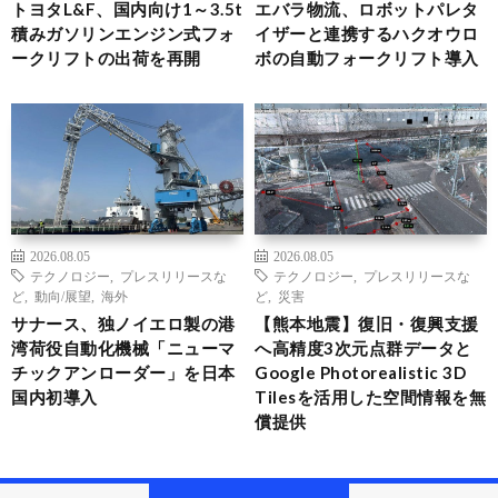
トヨタL&F、国内向け1～3.5t
エバラ物流、ロボットパレタ
積みガソリンエンジン式フォ
イザーと連携するハクオウロ
ークリフトの出荷を再開
ボの自動フォークリフト導入
2026.08.05
2026.08.05
テクノロジー
,
プレスリリースな
テクノロジー
,
プレスリリースな
ど
,
動向/展望
,
海外
ど
,
災害
サナース、独ノイエロ製の港
【熊本地震】復旧・復興支援
湾荷役自動化機械「ニューマ
へ高精度3次元点群データと
チックアンローダー」を日本
Google Photorealistic 3D
国内初導入
Tilesを活用した空間情報を無
償提供