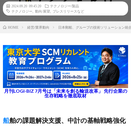
2024.09.20 09:45:20
テクノロジー/製品
テクノロジー
,
動向/展望
,
プレスリリースなど
経営/業界動向
日本郵船、グループの技術ソリューション統合ブラン
HOME
月刊LOGI-BIZ 7月号は「未来を創る輸送改革」 先行企業の
生存戦略を徹底取材
船舶の課題解決支援、中計の基軸戦略強化