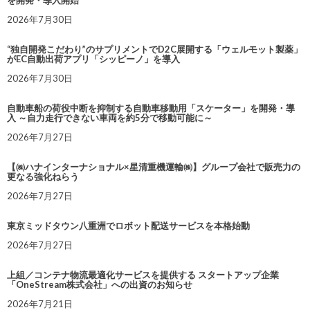
2026年7月30日
“独自開発こだわり”のサプリメントでD2C展開する「ウェルモット製薬」
がEC自動出荷アプリ「シッピーノ」を導入
2026年7月30日
自動車船の荷役中断を抑制する自動車移動用「スケーター」を開発・導
入 ～自力走行できない車両を約5分で移動可能に～
2026年7月27日
【㈱ハナインターナショナル×星清重機運輸㈱】グループ会社で販売力の
更なる強化ねらう
2026年7月27日
東京ミッドタウン八重洲でロボット配送サービスを本格始動
2026年7月27日
上組／コンテナ物流最適化サービスを提供する スタートアップ企業
「OneStream株式会社」への出資のお知らせ
2026年7月21日