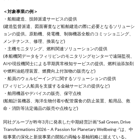
＜対象事業の例＞
・船舶建造、技師派遣サービスの提供
(建造監督派遣、図面審査など船舶建造の際に必要となるソリューシ
ョンの提供。原動機、発電機、制御機器全般のコミッショニング、
メンテナンス、修理、換装など)
・主機モニタリング、燃料関連ソリューションの提供
(本船機関データをフィリピンのモニタリングセンターで遠隔監視、
AIや現役機関士による早期異常検知サービスの提供。燃料油添加剤
や燃料油処理装置、燃費向上付加物の販売など)
・船員のウェルビーイングに関するソリューションの提供
(フィリピン人船員を支援する金融サービスの提供など)
・舶用機器やデバイスの販売、保守点検
(船舶計装機器、海洋生物付着や配管腐食の防止装置、船用品、救
命・消防等法定備品の販売や点検など)
同社グループが昨年3月に発表した中期経営計画“Sail Green, Drive
Transformations 2026 – A Passion for Planetary Wellbeing -”は、中
核事業の深化と新規事業の開拓の両輪を基軸戦略に据えている。