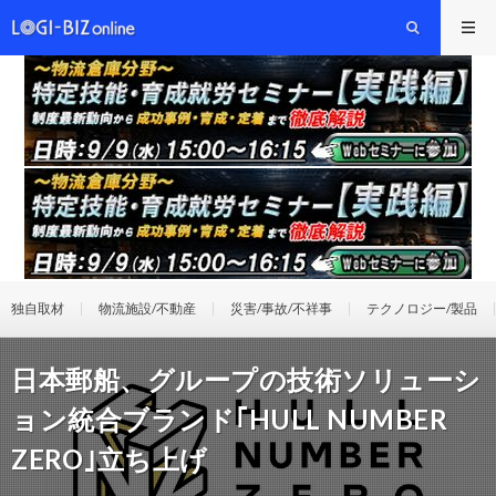
独自取材
物流施設/不動産
災害/事故/不祥事
テクノロジー/製品
日本郵船、グループの技術ソリューシ
ョン統合ブランド｢HULL NUMBER
ZERO｣立ち上げ