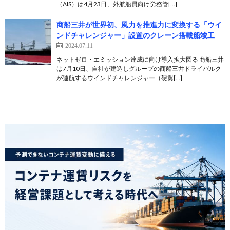
（AIS）は4月23日、外航船員向け労務管[…]
商船三井が世界初、風力を推進力に変換する「ウイ
ンドチャレンジャー」設置のクレーン搭載船竣工
2024.07.11
ネットゼロ・エミッション達成に向け導入拡大図る 商船三井
は7月10日、自社が建造しグループの商船三井ドライバルク
が運航するウインドチャレンジャー（硬翼[…]