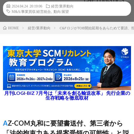
2024.04.24 20:19:06
経営/業界動向
M&A/事業買収/経営統合
,
動向/展望
経営/業界動向
C&FロジがTOB開始延期をあらためて要請
HOME
月刊LOGI-BIZ 7月号は「未来を創る輸送改革」 先行企業の
生存戦略を徹底取材
AZ-COM丸和に要望書送付、第三者から
「法的拘束力ある提案受領の可能性」と説