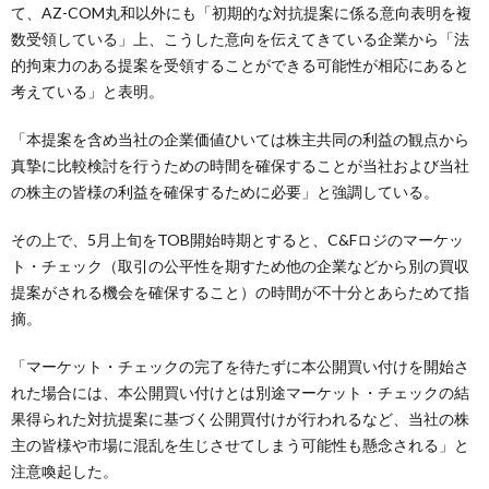
て、AZ-COM丸和以外にも「初期的な対抗提案に係る意向表明を複
数受領している」上、こうした意向を伝えてきている企業から「法
的拘束力のある提案を受領することができる可能性が相応にあると
考えている」と表明。
「本提案を含め当社の企業価値ひいては株主共同の利益の観点から
真摯に比較検討を行うための時間を確保することが当社および当社
の株主の皆様の利益を確保するために必要」と強調している。
その上で、5月上旬をTOB開始時期とすると、C&Fロジのマーケッ
ト・チェック（取引の公平性を期すため他の企業などから別の買収
提案がされる機会を確保すること）の時間が不十分とあらためて指
摘。
「マーケット・チェックの完了を待たずに本公開買い付けを開始さ
れた場合には、本公開買い付けとは別途マーケット・チェックの結
果得られた対抗提案に基づく公開買付けが行われるなど、当社の株
主の皆様や市場に混乱を生じさせてしまう可能性も懸念される」と
注意喚起した。