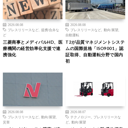
2026.08.08
2026.08.08
プレスリリースなど
,
提携/合弁な
プレスリリースなど
,
動向/展望
,
ど
自動運転
三菱商事とメディパルHD、医
T2が品質マネジメントシステ
療機関の経営効率化支援で連
ムの国際規格「ISO9001」認
携強化
証取得、自動運転分野で国内
初
2026.08.08
2026.08.07
プレスリリースなど
,
動向/展望
,
テクノロジー
,
プレスリリースな
災害
ど
,
動向/展望