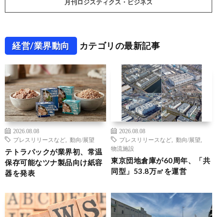
月刊ロジスティクス・ビジネス
経営/業界動向
カテゴリの最新記事
2026.08.08
2026.08.08
プレスリリースなど
,
動向/展望
プレスリリースなど
,
動向/展望
,
物流施設
テトラパックが業界初、常温
東京団地倉庫が60周年、「共
保存可能なツナ製品向け紙容
同型」53.8万㎡を運営
器を発表