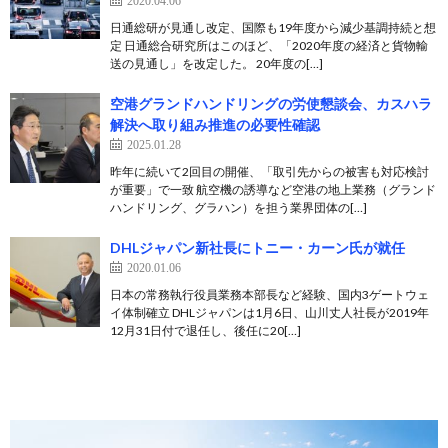
2020.04.06
日通総研が見通し改定、国際も19年度から減少基調持続と想
定 日通総合研究所はこのほど、「2020年度の経済と貨物輸
送の見通し」を改定した。 20年度の[…]
空港グランドハンドリングの労使懇談会、カスハラ
解決へ取り組み推進の必要性確認
2025.01.28
昨年に続いて2回目の開催、「取引先からの被害も対応検討
が重要」で一致 航空機の誘導など空港の地上業務（グランド
ハンドリング、グラハン）を担う業界団体の[…]
DHLジャパン新社長にトニー・カーン氏が就任
2020.01.06
日本の常務執行役員業務本部長など経験、国内3ゲートウェ
イ体制確立 DHLジャパンは1月6日、山川丈人社長が2019年
12月31日付で退任し、後任に20[…]