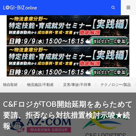
独自取材
物流施設/不動産
災害/事故/不祥事
テクノロジー/製品
C&FロジがTOB開始延期をあらためて
要請、拒否なら対抗措置検討示唆★続
報