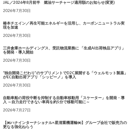
JAL／2026年8月前半 燃油サーチャージ適用額のお知らせ(変更)
2026年7月30日
椿本チエイン／再生可能エネルギーを活用し、カーボンニュートラル実
現を加速
2026年7月30日
三井倉庫ホールディングス、受託物流業務に 「生成AI出荷検品アプリ」
を開発・導入開始
2026年7月30日
“独自開発こだわり”のサプリメントでD2C展開する「ウェルモット製薬」
がEC自動出荷アプリ「シッピーノ」を導入
2026年7月30日
自動車船の荷役中断を抑制する自動車移動用「スケーター」を開発・導
入 ～自力走行できない車両を約5分で移動可能に～
2026年7月27日
【㈱ハナインターナショナル×星清重機運輸㈱】グループ会社で販売力の
更なる強化ねらう