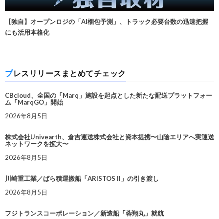
【独自】オープンロジの「AI梱包予測」、トラック必要台数の迅速把握
にも活用本格化
プレスリリースまとめてチェック
CBcloud、全国の「Marq」施設を起点とした新たな配送プラットフォー
ム「MarqGO」開始
2026年8月5日
株式会社Univearth、倉吉運送株式会社と資本提携〜山陰エリアへ実運送
ネットワークを拡大〜
2026年8月5日
川崎重工業／ばら積運搬船「ARISTOS II」の引き渡し
2026年8月5日
フジトランスコーポレーション／新造船「蓉翔丸」就航