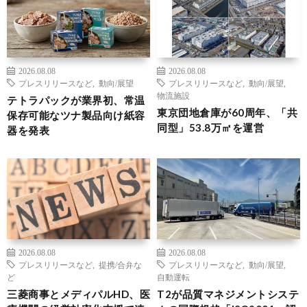
2026.08.08
2026.08.08
プレスリリースなど
,
動向/展望
プレスリリースなど
,
動向/展望
,
物流施設
テトラパックが業界初、常温
東京団地倉庫が60周年、「共
保存可能なツナ製品向け紙容
同型」53.8万㎡を運営
器を発表
2026.08.08
2026.08.08
プレスリリースなど
,
提携/合弁な
プレスリリースなど
,
動向/展望
,
ど
自動運転
三菱商事とメディパルHD、医
T2が品質マネジメントシステ