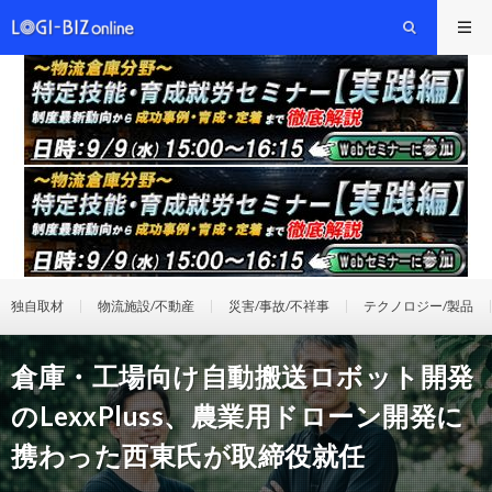
独自取材
物流施設/不動産
災害/事故/不祥事
テクノロジー/製品
倉庫・工場向け自動搬送ロボット開発
のLexxPluss、農業用ドローン開発に
携わった西東氏が取締役就任