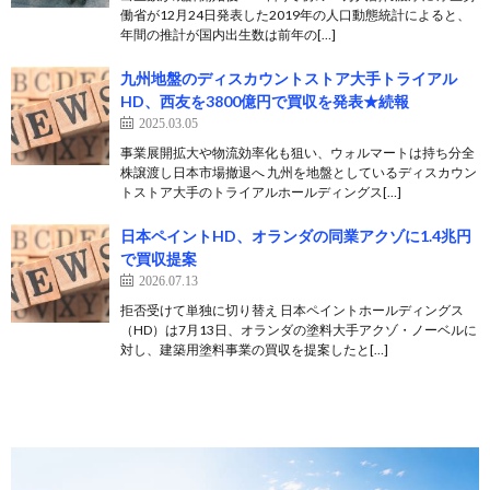
働省が12月24日発表した2019年の人口動態統計によると、
年間の推計が国内出生数は前年の[…]
九州地盤のディスカウントストア大手トライアル
HD、西友を3800億円で買収を発表★続報
2025.03.05
事業展開拡大や物流効率化も狙い、ウォルマートは持ち分全
株譲渡し日本市場撤退へ 九州を地盤としているディスカウン
トストア大手のトライアルホールディングス[…]
日本ペイントHD、オランダの同業アクゾに1.4兆円
で買収提案
2026.07.13
拒否受けて単独に切り替え 日本ペイントホールディングス
（HD）は7月13日、オランダの塗料大手アクゾ・ノーベルに
対し、建築用塗料事業の買収を提案したと[…]