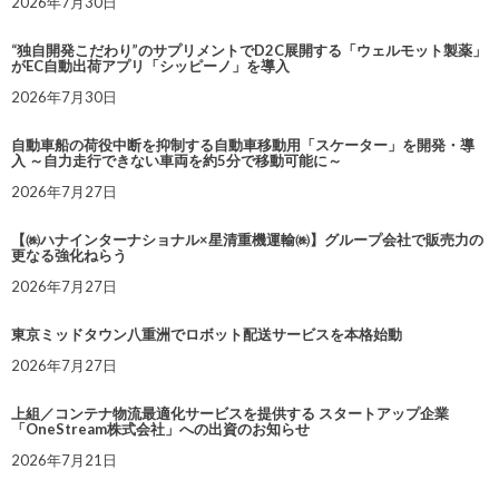
2026年7月30日
“独自開発こだわり”のサプリメントでD2C展開する「ウェルモット製薬」
がEC自動出荷アプリ「シッピーノ」を導入
2026年7月30日
自動車船の荷役中断を抑制する自動車移動用「スケーター」を開発・導
入 ～自力走行できない車両を約5分で移動可能に～
2026年7月27日
【㈱ハナインターナショナル×星清重機運輸㈱】グループ会社で販売力の
更なる強化ねらう
2026年7月27日
東京ミッドタウン八重洲でロボット配送サービスを本格始動
2026年7月27日
上組／コンテナ物流最適化サービスを提供する スタートアップ企業
「OneStream株式会社」への出資のお知らせ
2026年7月21日