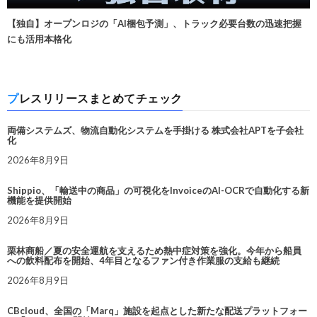
【独自】オープンロジの「AI梱包予測」、トラック必要台数の迅速把握
にも活用本格化
プレスリリースまとめてチェック
両備システムズ、物流自動化システムを手掛ける 株式会社APTを子会社
化
2026年8月9日
Shippio、「輸送中の商品」の可視化をInvoiceのAI-OCRで自動化する新
機能を提供開始
2026年8月9日
栗林商船／夏の安全運航を支えるため熱中症対策を強化。今年から船員
への飲料配布を開始、4年目となるファン付き作業服の支給も継続
2026年8月9日
CBcloud、全国の「Marq」施設を起点とした新たな配送プラットフォー