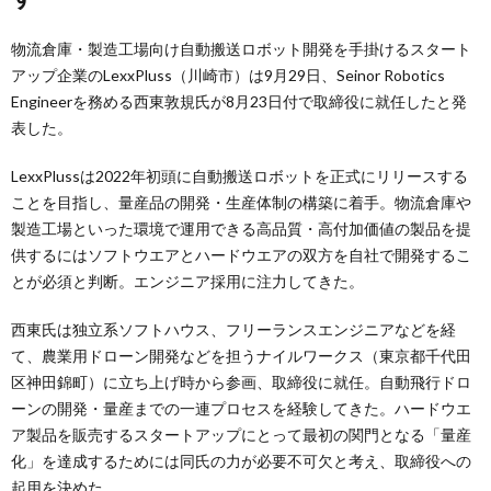
物流倉庫・製造工場向け自動搬送ロボット開発を手掛けるスタート
アップ企業のLexxPluss（川崎市）は9月29日、Seinor Robotics
Engineerを務める西東敦規氏が8月23日付で取締役に就任したと発
表した。
LexxPlussは2022年初頭に自動搬送ロボットを正式にリリースする
ことを目指し、量産品の開発・生産体制の構築に着手。物流倉庫や
製造工場といった環境で運用できる高品質・高付加価値の製品を提
供するにはソフトウエアとハードウエアの双方を自社で開発するこ
とが必須と判断。エンジニア採用に注力してきた。
西東氏は独立系ソフトハウス、フリーランスエンジニアなどを経
て、農業用ドローン開発などを担うナイルワークス（東京都千代田
区神田錦町）に立ち上げ時から参画、取締役に就任。自動飛行ドロ
ーンの開発・量産までの一連プロセスを経験してきた。ハードウエ
ア製品を販売するスタートアップにとって最初の関門となる「量産
化」を達成するためには同氏の力が必要不可欠と考え、取締役への
起用を決めた。