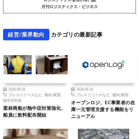
月刊ロジスティクス・ビジネス
経営/業界動向
カテゴリの最新記事
2026.08.10
2026.08.10
プレスリリースなど
,
動向/展望
,
プレスリリースなど
,
動向/展望
熱中症対策
オープンロジ、EC事業者の在
栗林商船が熱中症対策強化、
庫一元管理支援する機能をリ
船員に飲料配布開始
ニューアル