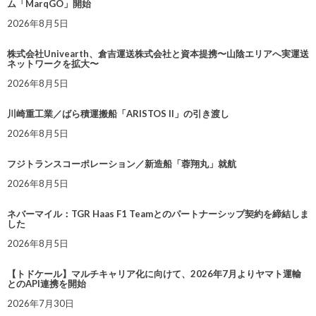
ム「MarqGO」開始
2026年8月5日
株式会社Univearth、倉吉運送株式会社と資本提携〜山陰エリアへ実運送
ネットワークを拡大〜
2026年8月5日
川崎重工業／ばら積運搬船「ARISTOS II」の引き渡し
2026年8月5日
フジトランスコーポレーション／新造船「蓉翔丸」就航
2026年8月5日
ネバーマイル：TGR Haas F1 Teamとのパートナーシップ契約を締結しま
した
2026年8月5日
【トドケール】マルチキャリア化に向けて、2026年7月よりヤマト運輸
とのAPI連携を開始
2026年7月30日