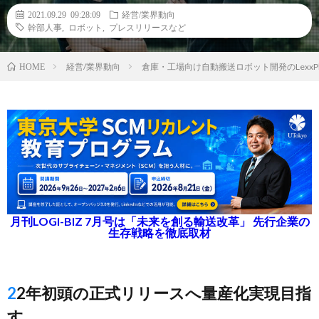
2021.09.29 09:28:09
経営/業界動向
幹部人事
,
ロボット
,
プレスリリースなど
経営/業界動向
倉庫・工場向け自動搬送ロボット開発のLexx
HOME
月刊LOGI-BIZ 7月号は「未来を創る輸送改革」 先行企業の
生存戦略を徹底取材
22年初頭の正式リリースへ量産化実現目指
す