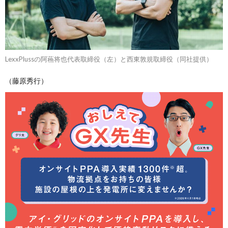
LexxPlussの阿蘓将也代表取締役（左）と西東敦規取締役（同社提供）
（藤原秀行）