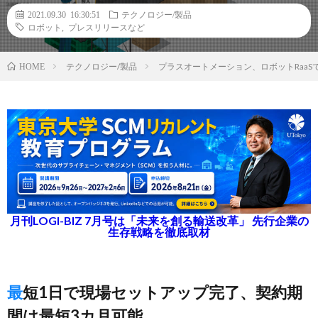
2021.09.30 16:30:51
テクノロジー/製品
ロボット
,
プレスリリースなど
テクノロジー/製品
プラスオートメーション、ロボットRaaS
HOME
月刊LOGI-BIZ 7月号は「未来を創る輸送改革」 先行企業の
生存戦略を徹底取材
最短1日で現場セットアップ完了、契約期
間は最短3カ月可能