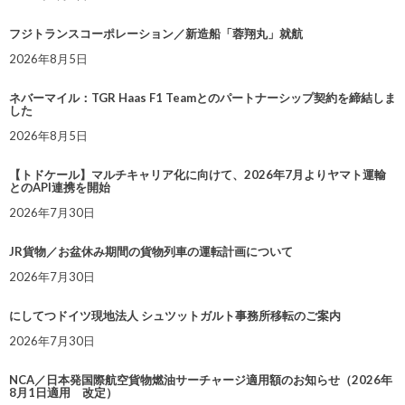
フジトランスコーポレーション／新造船「蓉翔丸」就航
2026年8月5日
ネバーマイル：TGR Haas F1 Teamとのパートナーシップ契約を締結しま
した
2026年8月5日
【トドケール】マルチキャリア化に向けて、2026年7月よりヤマト運輸
とのAPI連携を開始
2026年7月30日
JR貨物／お盆休み期間の貨物列車の運転計画について
2026年7月30日
にしてつドイツ現地法人 シュツットガルト事務所移転のご案内
2026年7月30日
NCA／日本発国際航空貨物燃油サーチャージ適用額のお知らせ（2026年
8月1日適用 改定）