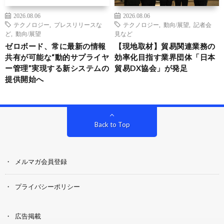
2026.08.06
2026.08.06
テクノロジー
,
プレスリリースな
テクノロジー
,
動向/展望
,
記者会
ど
,
動向/展望
見など
ゼロボード、常に最新の情報
【現地取材】貿易関連業務の
共有が可能な“動的サプライヤ
効率化目指す業界団体「日本
ー管理”実現する新システムの
貿易DX協会」が発足
提供開始へ
Back to Top
メルマガ会員登録
プライバシーポリシー
広告掲載