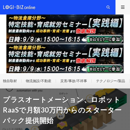
独自取材
物流施設/不動産
災害/事故/不祥事
テクノロジー/製品
プラスオートメーション、ロボット
RaaSで月額30万円からのスターター
パック提供開始