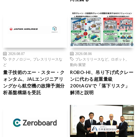
2026.08.07
2026.08.06
テクノロジー
,
プレスリリースな
プレスリリースなど
,
ロボット
,
ど
動向/展望
量子技術のエー・スター・ク
ROBO-HI、吊り下げ式クレー
ォンタム、JALエンジニアリ
ンに代わる超重量級
ングから航空機の故障予測分
200tAGVで「落下リスク」
析基盤構築を受託
解消と説明