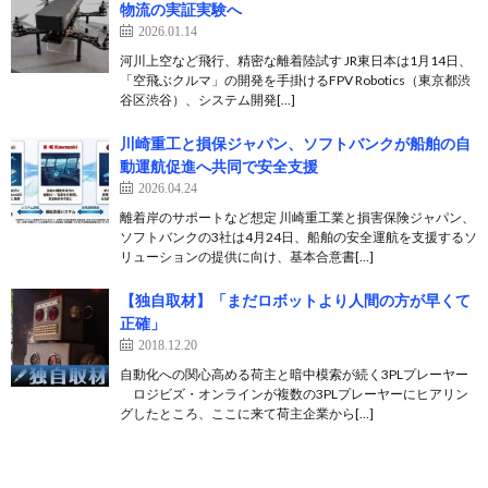
物流の実証実験へ
2026.01.14
河川上空など飛行、精密な離着陸試す JR東日本は1月14日、
「空飛ぶクルマ」の開発を手掛けるFPV Robotics（東京都渋
谷区渋谷）、システム開発[…]
川崎重工と損保ジャパン、ソフトバンクが船舶の自
動運航促進へ共同で安全支援
2026.04.24
離着岸のサポートなど想定 川崎重工業と損害保険ジャパン、
ソフトバンクの3社は4月24日、船舶の安全運航を支援するソ
リューションの提供に向け、基本合意書[…]
【独自取材】「まだロボットより人間の方が早くて
正確」
2018.12.20
自動化への関心高める荷主と暗中模索が続く3PLプレーヤー
ロジビズ・オンラインが複数の3PLプレーヤーにヒアリン
グしたところ、ここに来て荷主企業から[…]