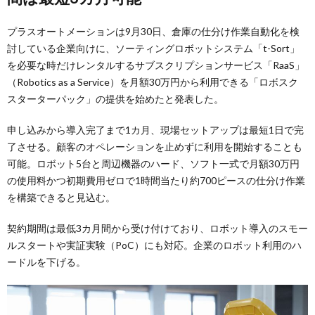
プラスオートメーションは9月30日、倉庫の仕分け作業自動化を検
討している企業向けに、ソーティングロボットシステム「t-Sort」
を必要な時だけレンタルするサブスクリプションサービス「RaaS」
（Robotics as a Service）を月額30万円から利用できる「ロボスク
スターターパック」の提供を始めたと発表した。
申し込みから導入完了まで1カ月、現場セットアップは最短1日で完
了させる。顧客のオペレーションを止めずに利用を開始することも
可能。ロボット5台と周辺機器のハード、ソフト一式で月額30万円
の使用料かつ初期費用ゼロで1時間当たり約700ピースの仕分け作業
を構築できると見込む。
契約期間は最低3カ月間から受け付けており、ロボット導入のスモー
ルスタートや実証実験（PoC）にも対応。企業のロボット利用のハ
ードルを下げる。