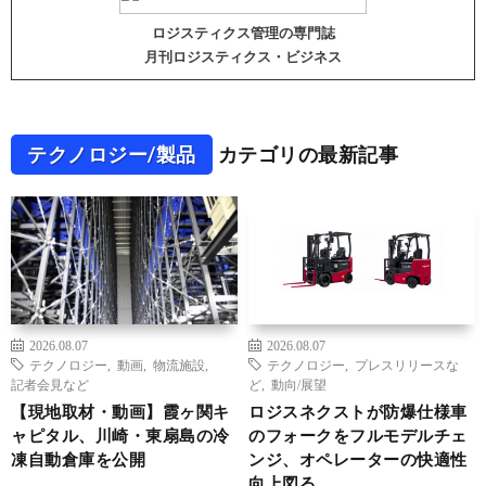
ロジスティクス管理の専門誌
月刊ロジスティクス・ビジネス
テクノロジー/製品
カテゴリの最新記事
2026.08.07
2026.08.07
テクノロジー
,
動画
,
物流施設
,
テクノロジー
,
プレスリリースな
記者会見など
ど
,
動向/展望
【現地取材・動画】霞ヶ関キ
ロジスネクストが防爆仕様車
ャピタル、川崎・東扇島の冷
のフォークをフルモデルチェ
凍自動倉庫を公開
ンジ、オペレーターの快適性
向上図る