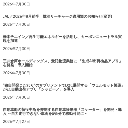
2026年7月30日
JAL／2026年8月前半 燃油サーチャージ適用額のお知らせ(変更)
2026年7月30日
椿本チエイン／再生可能エネルギーを活用し、カーボンニュートラル実
現を加速
2026年7月30日
三井倉庫ホールディングス、受託物流業務に 「生成AI出荷検品アプリ」
を開発・導入開始
2026年7月30日
“独自開発こだわり”のサプリメントでD2C展開する「ウェルモット製薬」
がEC自動出荷アプリ「シッピーノ」を導入
2026年7月30日
自動車船の荷役中断を抑制する自動車移動用「スケーター」を開発・導
入 ～自力走行できない車両を約5分で移動可能に～
2026年7月27日