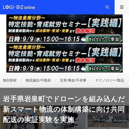
独自取材
物流施設/不動産
災害/事故/不祥事
テクノロジー/製品
岩手県岩泉町でドローンを組み込んだ
新スマート物流の体制構築に向け共同
配送の実証実験を実施