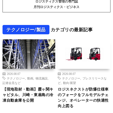
ロジスティクス管理の専門誌
月刊ロジスティクス・ビジネス
テクノロジー/製品
カテゴリの最新記事
2026.08.07
2026.08.07
テクノロジー
,
動画
,
物流施設
,
テクノロジー
,
プレスリリースな
記者会見など
ど
,
動向/展望
【現地取材・動画】霞ヶ関キ
ロジスネクストが防爆仕様車
ャピタル、川崎・東扇島の冷
のフォークをフルモデルチェ
凍自動倉庫を公開
ンジ、オペレーターの快適性
向上図る