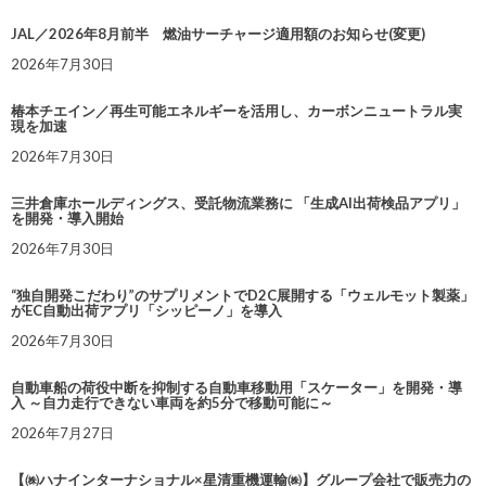
JAL／2026年8月前半 燃油サーチャージ適用額のお知らせ(変更)
2026年7月30日
椿本チエイン／再生可能エネルギーを活用し、カーボンニュートラル実
現を加速
2026年7月30日
三井倉庫ホールディングス、受託物流業務に 「生成AI出荷検品アプリ」
を開発・導入開始
2026年7月30日
“独自開発こだわり”のサプリメントでD2C展開する「ウェルモット製薬」
がEC自動出荷アプリ「シッピーノ」を導入
2026年7月30日
自動車船の荷役中断を抑制する自動車移動用「スケーター」を開発・導
入 ～自力走行できない車両を約5分で移動可能に～
2026年7月27日
【㈱ハナインターナショナル×星清重機運輸㈱】グループ会社で販売力の