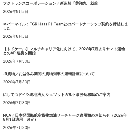
フジトランスコーポレーション／新造船「蓉翔丸」就航
2026年8月5日
ネバーマイル：TGR Haas F1 Teamとのパートナーシップ契約を締結しま
した
2026年8月5日
【トドケール】マルチキャリア化に向けて、2026年7月よりヤマト運輸
とのAPI連携を開始
2026年7月30日
JR貨物／お盆休み期間の貨物列車の運転計画について
2026年7月30日
にしてつドイツ現地法人 シュツットガルト事務所移転のご案内
2026年7月30日
NCA／日本発国際航空貨物燃油サーチャージ適用額のお知らせ（2026年
8月1日適用 改定）
2026年7月30日