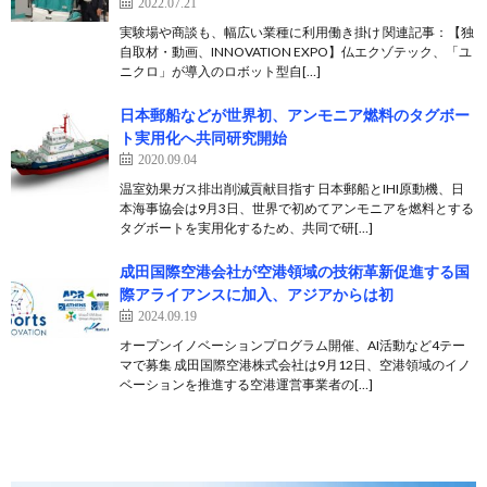
2022.07.21
実験場や商談も、幅広い業種に利用働き掛け 関連記事：【独
自取材・動画、INNOVATION EXPO】仏エクゾテック、「ユ
ニクロ」が導入のロボット型自[…]
日本郵船などが世界初、アンモニア燃料のタグボー
ト実用化へ共同研究開始
2020.09.04
温室効果ガス排出削減貢献目指す 日本郵船とIHI原動機、日
本海事協会は9月3日、世界で初めてアンモニアを燃料とする
タグボートを実用化するため、共同で研[…]
成田国際空港会社が空港領域の技術革新促進する国
際アライアンスに加入、アジアからは初
2024.09.19
オープンイノベーションプログラム開催、AI活動など4テー
マで募集 成田国際空港株式会社は9月12日、空港領域のイノ
ベーションを推進する空港運営事業者の[…]