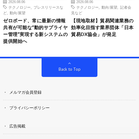
2026.08.06
2026.08.06
テクノロジー
,
プレスリリースな
テクノロジー
,
動向/展望
,
記者会
ど
,
動向/展望
見など
ゼロボード、常に最新の情報
【現地取材】貿易関連業務の
共有が可能な“動的サプライヤ
効率化目指す業界団体「日本
ー管理”実現する新システムの
貿易DX協会」が発足
提供開始へ
Back to Top
メルマガ会員登録
プライバシーポリシー
広告掲載