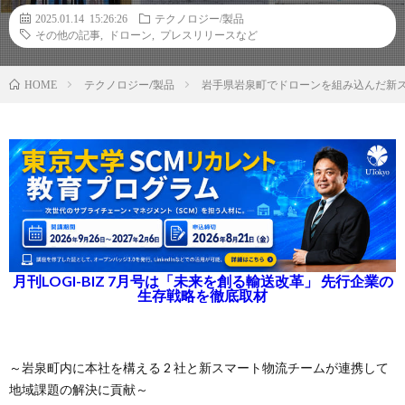
2025.01.14 15:26:26
テクノロジー/製品
その他の記事
,
ドローン
,
プレスリリースなど
テクノロジー/製品
岩手県岩泉町でドローンを組み込んだ新
HOME
月刊LOGI-BIZ 7月号は「未来を創る輸送改革」 先行企業の
生存戦略を徹底取材
～岩泉町内に本社を構える 2 社と新スマート物流チームが連携して
地域課題の解決に貢献～