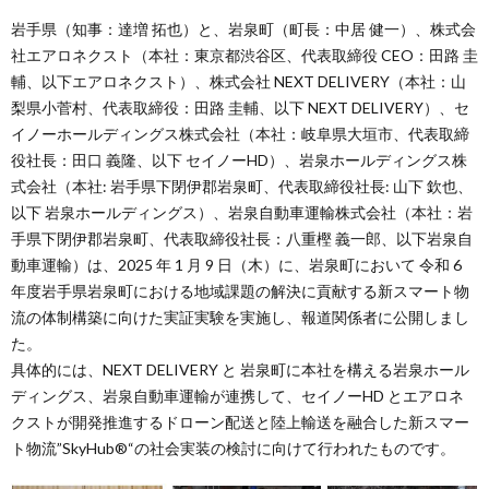
岩手県（知事：達増 拓也）と、岩泉町（町長：中居 健一）、株式会
社エアロネクスト（本社：東京都渋谷区、代表取締役 CEO：田路 圭
輔、以下エアロネクスト）、株式会社 NEXT DELIVERY（本社：山
梨県小菅村、代表取締役：田路 圭輔、以下 NEXT DELIVERY）、セ
イノーホールディングス株式会社（本社：岐阜県大垣市、代表取締
役社長：田口 義隆、以下 セイノーHD）、岩泉ホールディングス株
式会社（本社: 岩手県下閉伊郡岩泉町、代表取締役社長: 山下 欽也、
以下 岩泉ホールディングス）、岩泉自動車運輸株式会社（本社：岩
手県下閉伊郡岩泉町、代表取締役社長：八重樫 義一郎、以下岩泉自
動車運輸）は、2025 年 1 月 9 日（木）に、岩泉町において 令和 6
年度岩手県岩泉町における地域課題の解決に貢献する新スマート物
流の体制構築に向けた実証実験を実施し、報道関係者に公開しまし
た。
具体的には、NEXT DELIVERY と 岩泉町に本社を構える岩泉ホール
ディングス、岩泉自動車運輸が連携して、セイノーHD とエアロネ
クストが開発推進するドローン配送と陸上輸送を融合した新スマー
ト物流”SkyHub®“の社会実装の検討に向けて行われたものです。