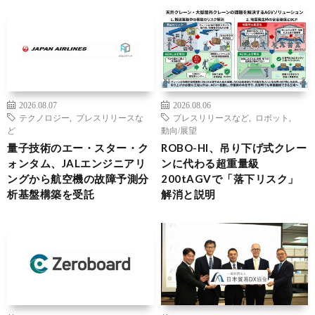
2026.08.07
2026.08.06
テクノロジー
,
プレスリリースな
プレスリリースなど
,
ロボット
,
ど
動向/展望
量子技術のエー・スター・ク
ROBO-HI、吊り下げ式クレー
ォンタム、JALエンジニアリ
ンに代わる超重量級
ングから航空機の故障予測分
200tAGVで「落下リスク」
析基盤構築を受託
解消と説明