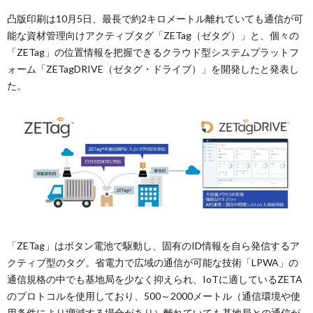
凸版印刷は10月5日、最長で約2キロメートル離れていても通信が可
能な資材管理向けアクティブタグ「ZETag（ゼタグ）」と、個々の
「ZETag」の位置情報を把握できるクラウド型システムプラットフ
ォーム「ZETagDRIVE（ゼタグ・ドライブ）」を開発したと発表し
た。
「ZETag」はボタン電池で駆動し、固有のID情報を自ら発信するア
クティブ型のタグ。省電力で広域の通信が可能な技術「LPWA」の
通信規格の中でも基地局を少なく抑えられ、IoTに適しているZETA
のプロトコルを使用しており、500～2000メートル（通信環境や使
用条件により増減する場合があり）離れていても基地局との通信が