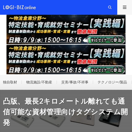
独自取材
物流施設/不動産
災害/事故/不祥事
テクノロジー/製品
凸版、最長2キロメートル離れても通
信可能な資材管理向けタグシステム開
発