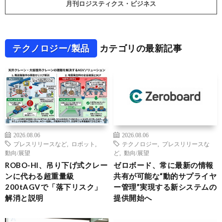
月刊ロジスティクス・ビジネス
テクノロジー/製品
カテゴリの最新記事
2026.08.06
2026.08.06
プレスリリースなど
,
ロボット
,
テクノロジー
,
プレスリリースな
動向/展望
ど
,
動向/展望
ROBO-HI、吊り下げ式クレー
ゼロボード、常に最新の情報
ンに代わる超重量級
共有が可能な“動的サプライヤ
200tAGVで「落下リスク」
ー管理”実現する新システムの
解消と説明
提供開始へ