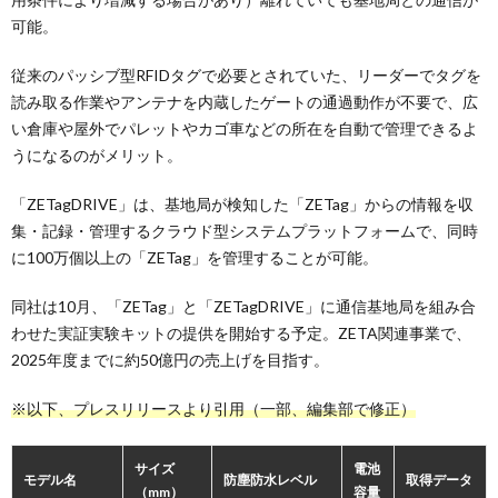
可能。
従来のパッシブ型RFIDタグで必要とされていた、リーダーでタグを
読み取る作業やアンテナを内蔵したゲートの通過動作が不要で、広
い倉庫や屋外でパレットやカゴ車などの所在を自動で管理できるよ
うになるのがメリット。
「ZETagDRIVE」は、基地局が検知した「ZETag」からの情報を収
集・記録・管理するクラウド型システムプラットフォームで、同時
に100万個以上の「ZETag」を管理することが可能。
同社は10月、「ZETag」と「ZETagDRIVE」に通信基地局を組み合
わせた実証実験キットの提供を開始する予定。ZETA関連事業で、
2025年度までに約50億円の売上げを目指す。
※以下、プレスリリースより引用（一部、編集部で修正）
サイズ
電池
モデル名
防塵防水レベル
取得データ
（mm）
容量