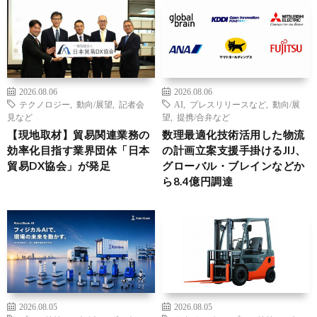
2026.08.06
2026.08.06
テクノロジー
,
動向/展望
,
記者会
AI
,
プレスリリースなど
,
動向/展
見など
望
,
提携/合弁など
【現地取材】貿易関連業務の
数理最適化技術活用した物流
効率化目指す業界団体「日本
の計画立案支援手掛けるJIJ、
貿易DX協会」が発足
グローバル・ブレインなどか
ら8.4億円調達
2026.08.05
2026.08.05