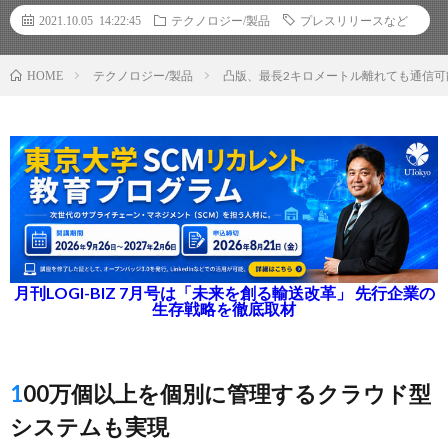
2021.10.05 14:22:45
テクノロジー/製品
プレスリリースなど
テクノロジー/製品
凸版、最長2キロメートル離れても通信
HOME
月刊LOGI-BIZ 7月号は「未来を創る輸送改革」 先行企業の
生存戦略を徹底取材
100万個以上を個別に管理するクラウド型
システムも実現