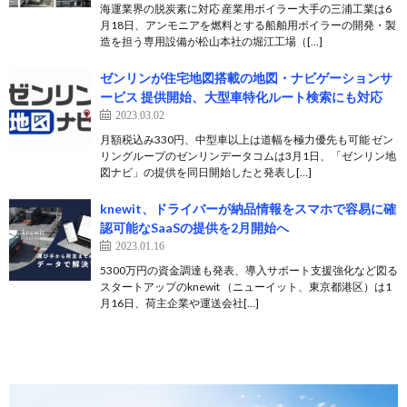
海運業界の脱炭素に対応 産業用ボイラー大手の三浦工業は6
月18日、アンモニアを燃料とする船舶用ボイラーの開発・製
造を担う専用設備が松山本社の堀江工場（[…]
ゼンリンが住宅地図搭載の地図・ナビゲーションサ
ービス 提供開始、大型車特化ルート検索にも対応
2023.03.02
月額税込み330円、中型車以上は道幅を極力優先も可能 ゼン
リングループのゼンリンデータコムは3月1日、「ゼンリン地
図ナビ」の提供を同日開始したと発表し[…]
knewit、ドライバーが納品情報をスマホで容易に確
認可能なSaaSの提供を2月開始へ
2023.01.16
5300万円の資金調達も発表、導入サポート支援強化など図る
スタートアップのknewit （ニューイット、東京都港区）は1
月16日、荷主企業や運送会社[…]