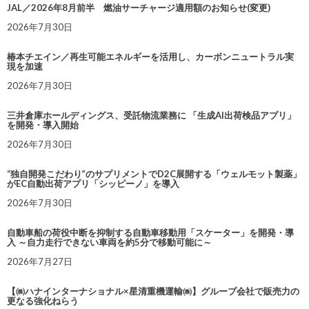
JAL／2026年8月前半 燃油サーチャージ適用額のお知らせ(変更)
2026年7月30日
椿本チエイン／再生可能エネルギーを活用し、カーボンニュートラル実
現を加速
2026年7月30日
三井倉庫ホールディングス、受託物流業務に 「生成AI出荷検品アプリ」
を開発・導入開始
2026年7月30日
“独自開発こだわり”のサプリメントでD2C展開する「ウェルモット製薬」
がEC自動出荷アプリ「シッピーノ」を導入
2026年7月30日
自動車船の荷役中断を抑制する自動車移動用「スケーター」を開発・導
入 ～自力走行できない車両を約5分で移動可能に～
2026年7月27日
【㈱ハナインターナショナル×星清重機運輸㈱】グループ会社で販売力の
更なる強化ねらう