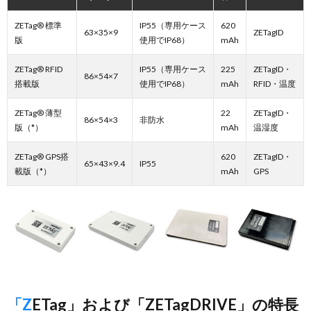
ZETag® 標準
IP55（専用ケース
620
63×35×9
ZETagID
版
使用でIP68）
mAh
ZETag® RFID
IP55（専用ケース
225
ZETagID・
86×54×7
搭載版
使用でIP68）
mAh
RFID・温度
ZETag® 薄型
22
ZETagID・
86×54×3
非防水
版（*）
mAh
温湿度
ZETag® GPS搭
620
ZETagID・
65×43×9.4
IP55
載版（*）
mAh
GPS
「ZETag」および「ZETagDRIVE」の特長