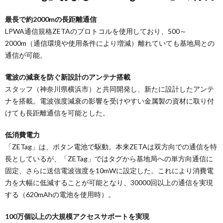
最長で約2000mの長距離通信
LPWA通信規格ZETAのプロトコルを使用しており、500～
2000m（通信環境や使用条件により増減）離れていても基地局との
通信が可能。
電波の減衰を防ぐ新設計のアンテナ搭載
スタッフ（神奈川県横浜市）と共同開発し、新たに設計したアンテ
ナを搭載。電波強度減衰の影響を受けやすい金属製の資材に取り付
けても長距離通信を可能とした。
低消費電力
「ZETag」は、ボタン電池で駆動。本来ZETAは双方向での通信を特
長としているが、「ZETag」ではタグから基地局への単方向通信に
固定、さらに送信電波強度を10mWに設定した。これにより消費電
力を大幅に低減することが可能となり、30000回以上の通信を実現
する（620mAhの電池を使用時）。
100万個以上の大規模アクセスサポートを実現