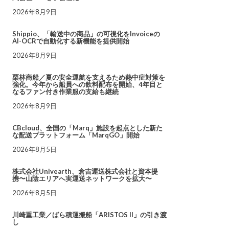
2026年8月9日
Shippio、「輸送中の商品」の可視化をInvoiceの
AI-OCRで自動化する新機能を提供開始
2026年8月9日
栗林商船／夏の安全運航を支えるため熱中症対策を
強化。今年から船員への飲料配布を開始、4年目と
なるファン付き作業服の支給も継続
2026年8月9日
CBcloud、全国の「Marq」施設を起点とした新た
な配送プラットフォーム「MarqGO」開始
2026年8月5日
株式会社Univearth、倉吉運送株式会社と資本提
携〜山陰エリアへ実運送ネットワークを拡大〜
2026年8月5日
川崎重工業／ばら積運搬船「ARISTOS II」の引き渡
し