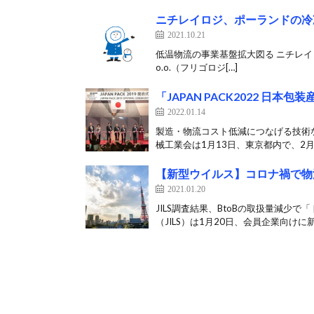
ニチレイロジ、ポーランドの冷
2021.10.21
低温物流の事業基盤拡大図る ニチレイロジグル
o.o.（フリゴロジ[…]
「JAPAN PACK2022 日
2022.01.14
製造・物流コスト低減につなげる技術
械工業会は1月13日、東京都内で、2月1
【新型ウイルス】コロナ禍で物
2021.01.20
JILS調査結果、BtoBの取扱量減少
（JILS）は1月20日、会員企業向けに新