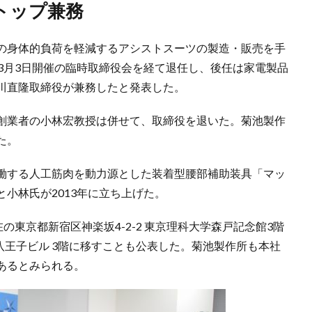
トップ兼務
の身体的負荷を軽減するアシストスーツの製造・販売を手
3月3日開催の臨時取締役会を経て退任し、後任は家電製品
川直隆取締役が兼務したと発表した。
創業者の小林宏教授は併せて、取締役を退いた。菊池製作
た。
働する人工筋肉を動力源とした装着型腰部補助装具「マッ
小林氏が2013年に立ち上げた。
の東京都新宿区神楽坂4-2-2 東京理科大学森戸記念館3階
2八王子ビル 3階に移すことも公表した。菊池製作所も本社
あるとみられる。