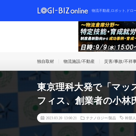
物流不動産,ロボット,ドロ
独自取材
物流施設/不動産
災害/事故/不祥
東京理科大発で「マッ
フィス、創業者の小林
2023.03.20 13:00:21
テクノロジー/製品
幹部人