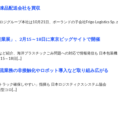
凍品配送会社を買収
ープ本社は10月21日、ポーランドの子会社Frigo Logistics Sp. z
本包装産業展」、2月15～18日に東京ビッグサイトで開催
など紹介、海洋プラスチックごみ問題への対応で情報発信も 日本包装機
5～18日[…]
流業務の非接触化やロボット導入など取り組み広がる
で「トラック確保しやすい」指摘も 日本ロジスティクスシステム協会
型コロ[…]