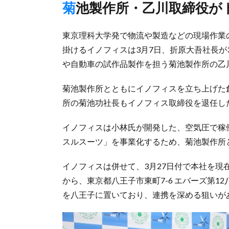
菊池製作所・乙川取締役が
東京理科大学発で物流や製造などの現場作業
掛けるイノフィスは3月7日、折原大吾社長が
や自動車の試作品製作を担う菊池製作所の乙
菊池製作所とともにイノフィスを立ち上げた
所の菊池功社長もイノフィス取締役を退任し
イノフィスは小林氏が開発した、空気圧で稼
スルスーツ」を事業化するため、菊池製作所と
イノフィスは併せて、3月27日付で本社を現在
から、東京都八王子市東町7-6 エバーズ第1
を八王子に置いており、連携を深める狙いが