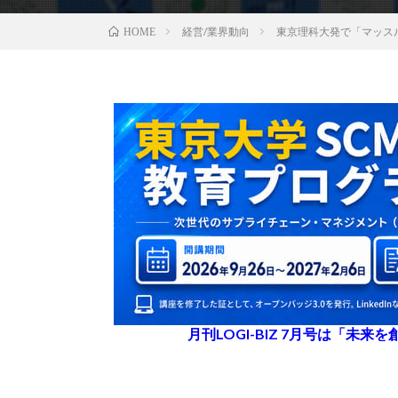
経営/業界動向
東京理科大発で「マッス
HOME
月刊LOGI-BIZ 7月号は「未