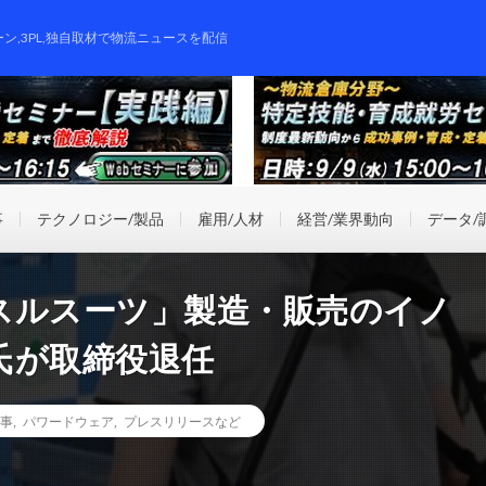
ーン,3PL,独自取材で物流ニュースを配信
事
テクノロジー/製品
雇用/人材
経営/業界動向
データ/
スルスーツ」製造・販売のイノ
氏が取締役退任
事
,
パワードウェア
,
プレスリリースなど