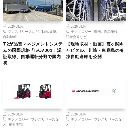
2026.08.08
2026.08.07
プレスリリースなど
,
動向/展望
,
テクノロジー
,
動画
,
物流施設
,
自動運転
記者会見など
T2が品質マネジメントシステ
【現地取材・動画】霞ヶ関キ
ムの国際規格「ISO9001」認
ャピタル、川崎・東扇島の冷
証取得、自動運転分野で国内
凍自動倉庫を公開
初
2026.08.07
2026.08.07
テクノロジー
,
プレスリリースな
テクノロジー
,
プレスリリースな
ど
,
動向/展望
ど