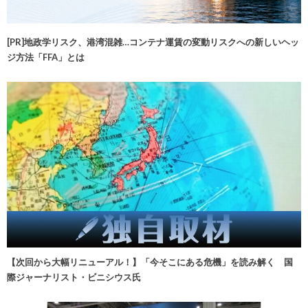
[PR]地政学リスク、港湾混雑…コンテナ運賃の変動リスクへの新しいヘッ
ジ方法「FFA」とは
【次回から大幅リニューアル！】「今そこにある危機」を読み解く 国
際ジャーナリスト・ビニシウス氏