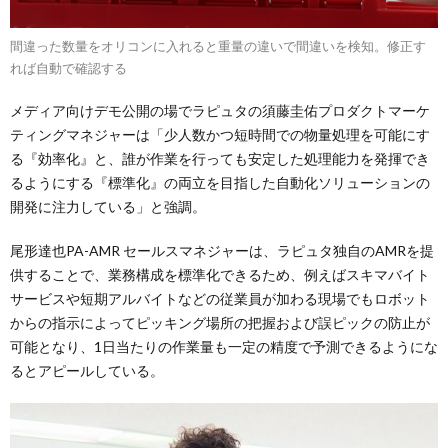
間違った数量をオリコンに入れると重量の違いで間違いを検知。修正す
れば自動で確認する
メディア向けデモ公開の場でラピュタの須藤圭佑プロダクトマーケ
ティングマネジャーは「少人数かつ短時間での物量処理を可能にす
る『効率化』と、誰が作業を行っても安定した処理能力を発揮でき
るようにする『標準化』の両立を目指した自動化ソリューションの
開発に注力している」と強調。
尾形達也PA-AMR セールスマネジャーは、ラピュタ独自のAMRを提
供することで、業務構成を標準化できるため、例えばスキマバイト
サービスや短期アルバイトなどの従業員が加わる現場でもロボット
からの指示によってピッキング場所の把握および誤ピックの防止が
可能となり、1日当たりの作業量も一定の精度で予測できるようにな
るとアピールしている。