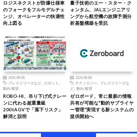
ロジスネクストが防爆仕様車
量子技術のエー・スター・ク
のフォークをフルモデルチェ
ォンタム、JALエンジニアリ
ンジ、オペレーターの快適性
ングから航空機の故障予測分
向上図る
析基盤構築を受託
2026.08.06
2026.08.06
プレスリリースなど
,
ロボット
,
テクノロジー
,
プレスリリースな
動向/展望
ど
,
動向/展望
ROBO-HI、吊り下げ式クレー
ゼロボード、常に最新の情報
ンに代わる超重量級
共有が可能な“動的サプライヤ
200tAGVで「落下リスク」
ー管理”実現する新システムの
解消と説明
提供開始へ