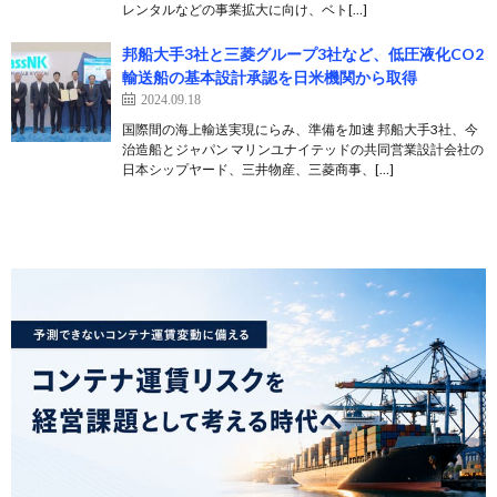
レンタルなどの事業拡大に向け、ベト[…]
邦船大手3社と三菱グループ3社など、低圧液化CO2
輸送船の基本設計承認を日米機関から取得
2024.09.18
国際間の海上輸送実現にらみ、準備を加速 邦船大手3社、今
治造船とジャパン マリンユナイテッドの共同営業設計会社の
日本シップヤード、三井物産、三菱商事、[…]