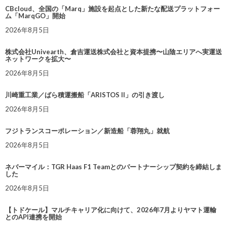
CBcloud、全国の「Marq」施設を起点とした新たな配送プラットフォー
ム「MarqGO」開始
2026年8月5日
株式会社Univearth、倉吉運送株式会社と資本提携〜山陰エリアへ実運送
ネットワークを拡大〜
2026年8月5日
川崎重工業／ばら積運搬船「ARISTOS II」の引き渡し
2026年8月5日
フジトランスコーポレーション／新造船「蓉翔丸」就航
2026年8月5日
ネバーマイル：TGR Haas F1 Teamとのパートナーシップ契約を締結しま
した
2026年8月5日
【トドケール】マルチキャリア化に向けて、2026年7月よりヤマト運輸
とのAPI連携を開始