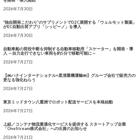
を開発・導入開始
2026年7月30日
“独自開発こだわり”のサプリメントでD2C展開する「ウェルモット製薬」
がEC自動出荷アプリ「シッピーノ」を導入
2026年7月30日
自動車船の荷役中断を抑制する自動車移動用「スケーター」を開発・導
入 ～自力走行できない車両を約5分で移動可能に～
2026年7月27日
【㈱ハナインターナショナル×星清重機運輸㈱】グループ会社で販売力の
更なる強化ねらう
2026年7月27日
東京ミッドタウン八重洲でロボット配送サービスを本格始動
2026年7月27日
上組／コンテナ物流最適化サービスを提供する スタートアップ企業
「OneStream株式会社」への出資のお知らせ
2026年7月21日