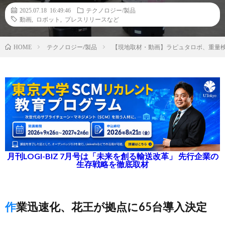
2025.07.18 16:49:46
テクノロジー/製品
動画
,
ロボット
,
プレスリリースなど
テクノロジー/製品
【現地取材・動画】ラピュタロボ、重量検
HOME
月刊LOGI-BIZ 7月号は「未来を創る輸送改革」 先行企業の
生存戦略を徹底取材
作業迅速化、花王が拠点に65台導入決定