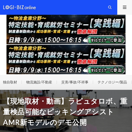
独自取材
物流施設/不動産
災害/事故/不祥事
テクノロジー/製品
【現地取材・動画】ラピュタロボ、重
量検品可能なピッキングアシスト
AMR新モデルのデモ公開