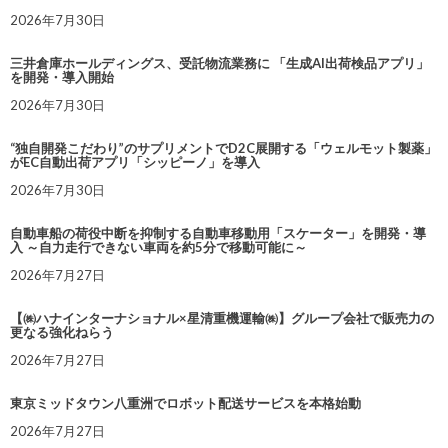
2026年7月30日
三井倉庫ホールディングス、受託物流業務に 「生成AI出荷検品アプリ」
を開発・導入開始
2026年7月30日
“独自開発こだわり”のサプリメントでD2C展開する「ウェルモット製薬」
がEC自動出荷アプリ「シッピーノ」を導入
2026年7月30日
自動車船の荷役中断を抑制する自動車移動用「スケーター」を開発・導
入 ～自力走行できない車両を約5分で移動可能に～
2026年7月27日
【㈱ハナインターナショナル×星清重機運輸㈱】グループ会社で販売力の
更なる強化ねらう
2026年7月27日
東京ミッドタウン八重洲でロボット配送サービスを本格始動
2026年7月27日