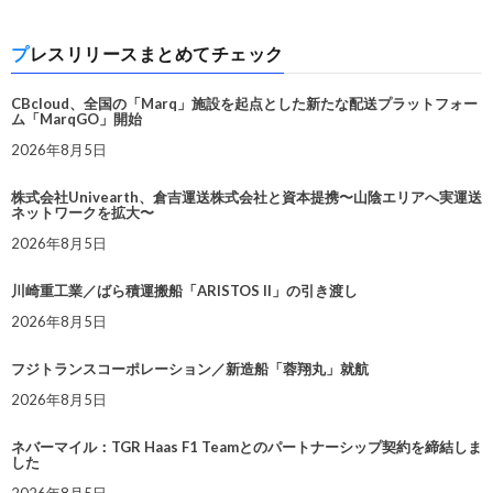
プレスリリースまとめてチェック
CBcloud、全国の「Marq」施設を起点とした新たな配送プラットフォー
ム「MarqGO」開始
2026年8月5日
株式会社Univearth、倉吉運送株式会社と資本提携〜山陰エリアへ実運送
ネットワークを拡大〜
2026年8月5日
川崎重工業／ばら積運搬船「ARISTOS II」の引き渡し
2026年8月5日
フジトランスコーポレーション／新造船「蓉翔丸」就航
2026年8月5日
ネバーマイル：TGR Haas F1 Teamとのパートナーシップ契約を締結しま
した