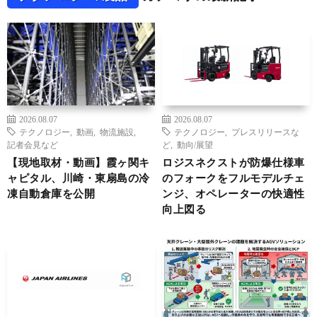
2026.08.07
2026.08.07
テクノロジー
,
動画
,
物流施設
,
テクノロジー
,
プレスリリースな
記者会見など
ど
,
動向/展望
【現地取材・動画】霞ヶ関キ
ロジスネクストが防爆仕様車
ャピタル、川崎・東扇島の冷
のフォークをフルモデルチェ
凍自動倉庫を公開
ンジ、オペレーターの快適性
向上図る