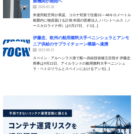
療機関が開始へ
2020.05.28
米連邦航空局が承認、コロナ対策で往復32～48キロメートル
範囲内に物資届ける計画 米国の医療法人ノバントヘルス（ノ
ースカロライナ州）は5月27日、ドロ[…]
伊藤忠、欧州の舶用燃料大手ペニンシュラとアンモ
ニア供給のサプライチェーン構築へ連携
2023.09.25
スペイン・アルヘシラス港で船へ供給技術確立目指す 伊藤忠
商事は9月22日、アイルランドの舶用燃料大手ペニンシュ
ラ・ペトロリウムとスペインにおけるアンモ[…]