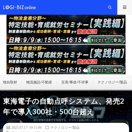
独自取材
物流施設/不動産
災害/事故/不祥事
テクノロジー/製品
東海電子の自動点呼システム、発売2
年で導入300社・500台超え
2025.07.17 19:11:06
テクノロジー/製品