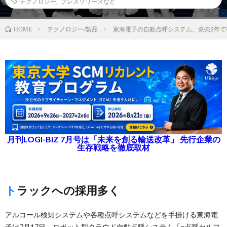
テクノロジー
,
プレスリリースなど
テクノロジー/製品
東海電子の自動点呼システム、発売2年で導
HOME
月刊LOGI-BIZ 7月号は「未来を創る輸送改革」 先行企業の
生存戦略を徹底取材
トラックへの採用多く
アルコール検知システムや各種点呼システムなどを手掛ける東海電
子は7月17日、ロボット型クラウド自動点呼システム「e点呼セルフ