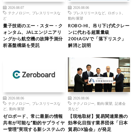
2026.08.07
2026.08.06
テクノロジー
,
プレスリリースな
プレスリリースなど
,
ロボット
,
ど
動向/展望
量子技術のエー・スター・ク
ROBO-HI、吊り下げ式クレー
ォンタム、JALエンジニアリ
ンに代わる超重量級
ングから航空機の故障予測分
200tAGVで「落下リスク」
析基盤構築を受託
解消と説明
2026.08.06
2026.08.06
テクノロジー
,
プレスリリースな
テクノロジー
,
動向/展望
,
記者会
ど
,
動向/展望
見など
ゼロボード、常に最新の情報
【現地取材】貿易関連業務の
共有が可能な“動的サプライヤ
効率化目指す業界団体「日本
ー管理”実現する新システムの
貿易DX協会」が発足