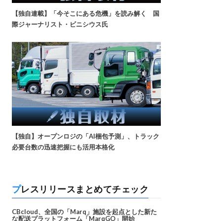
【独自連載】「今そこにある危機」を読み解く 国
際ジャーナリスト・ビニシウス氏
【独自】オープンロジの「AI梱包予測」、トラック
必要台数の迅速把握にも活用本格化
プレスリリースまとめてチェック
CBcloud、全国の「Marq」施設を起点とした新た
な配送プラットフォーム「MarqGO」開始