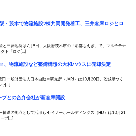
阪・茨木で物流施設2棟共同開発着工、三井倉庫ロジとロ
動産と三菱地所は7月9日、大阪府茨木市の「彩都もえぎ」で、マルチテナ
クト「ロジ[…]
5万㎡、物流施設など整備構想の大和ハウスに売却決定
円 一般財団法人日本自動車研究所（JARI）は10月20日、茨城県つく
ウ[…]
ープとの合弁会社が新倉庫開設
ー輸送の拠点として活用も セイノーホールディングス（HD）は10月21
プ[…]