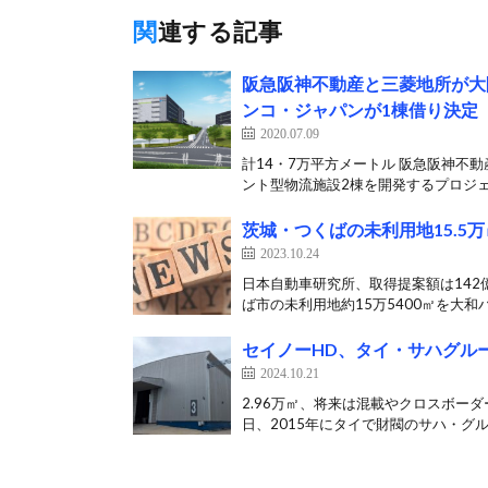
関連する記事
阪急阪神不動産と三菱地所が大
ンコ・ジャパンが1棟借り決定
2020.07.09
計14・7万平方メートル 阪急阪神不
ント型物流施設2棟を開発するプロジェ
茨城・つくばの未利用地15.
2023.10.24
日本自動車研究所、取得提案額は142億
ば市の未利用地約15万5400㎡を大和ハ
セイノーHD、タイ・サハグル
2024.10.21
2.96万㎡、将来は混載やクロスボーダ
日、2015年にタイで財閥のサハ・グルー