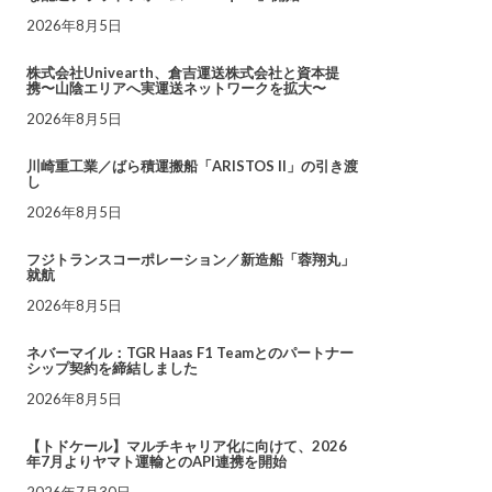
2026年8月5日
株式会社Univearth、倉吉運送株式会社と資本提
携〜山陰エリアへ実運送ネットワークを拡大〜
2026年8月5日
川崎重工業／ばら積運搬船「ARISTOS II」の引き渡
し
2026年8月5日
フジトランスコーポレーション／新造船「蓉翔丸」
就航
2026年8月5日
ネバーマイル：TGR Haas F1 Teamとのパートナー
シップ契約を締結しました
2026年8月5日
【トドケール】マルチキャリア化に向けて、2026
年7月よりヤマト運輸とのAPI連携を開始
2026年7月30日