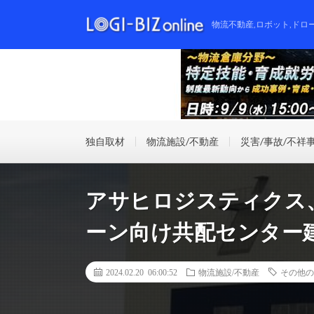
物流不動産,ロボット,ドロ
独自取材
物流施設/不動産
災害/事故/不祥
アサヒロジスティクス
ーン向け共配センター
2024.02.20 06:00:52
物流施設/不動産
その他の