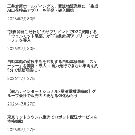
三井倉庫ホールディングス、受託物流業務に 「生成
AI出荷検品アプリ」を開発・導入開始
2026年7月30日
“独自開発こだわり”のサプリメントでD2C展開する
「ウェルモット製薬」がEC自動出荷アプリ「シッピ
ーノ」を導入
2026年7月30日
自動車船の荷役中断を抑制する自動車移動用「スケ
ーター」を開発・導入 ～自力走行できない車両を約
5分で移動可能に～
2026年7月27日
【㈱ハナインターナショナル×星清重機運輸㈱】グ
ループ会社で販売力の更なる強化ねらう
2026年7月27日
東京ミッドタウン八重洲でロボット配送サービスを
本格始動
2026年7月27日