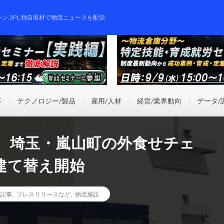
ーン,3PL,独自取材で物流ニュースを配信
事
テクノロジー/製品
雇用/人材
経営/業界動向
データ/
、埼玉・嵐山町の外食せチェ
建て替え開始
記事
,
プレスリリースなど
,
物流施設