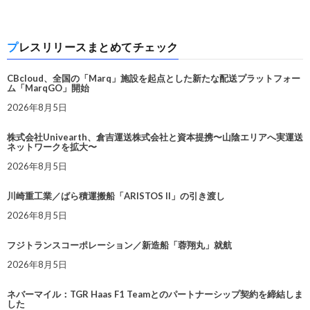
プレスリリースまとめてチェック
CBcloud、全国の「Marq」施設を起点とした新たな配送プラットフォー
ム「MarqGO」開始
2026年8月5日
株式会社Univearth、倉吉運送株式会社と資本提携〜山陰エリアへ実運送
ネットワークを拡大〜
2026年8月5日
川崎重工業／ばら積運搬船「ARISTOS II」の引き渡し
2026年8月5日
フジトランスコーポレーション／新造船「蓉翔丸」就航
2026年8月5日
ネバーマイル：TGR Haas F1 Teamとのパートナーシップ契約を締結しま
した