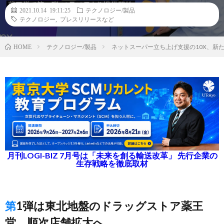
2021.10.14 19:11:25
テクノロジー/製品
テクノロジー
,
プレスリリースなど
テクノロジー/製品
ネットスーパー立ち上げ支援の10X、新
HOME
月刊LOGI-BIZ 7月号は「未来を創る輸送改革」 先行企業の
生存戦略を徹底取材
第1弾は東北地盤のドラッグストア薬王
堂、順次店舗拡大へ