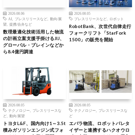
2026.08.06
2026.08.05
AI
,
プレスリリースなど
,
動向/展
プレスリリースなど
,
ロボット
望
,
提携/合弁など
RobotBank、次世代自律走行
数理最適化技術活用した物流
フォークリフト「StarFork
の計画立案支援手掛けるJIJ、
1500」の販売を開始
グローバル・ブレインなどか
ら8.4億円調達
2026.08.05
2026.08.05
テクノロジー
,
プレスリリースな
テクノロジー
,
プレスリリースな
ど
,
動向/展望
ど
トヨタL&F、国内向け1～3.5t
エバラ物流、ロボットパレタ
積みガソリンエンジン式フォ
イザーと連携するハクオウロ