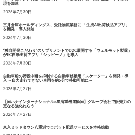
現を加速
2026年7月30日
三井倉庫ホールディングス、受託物流業務に 「生成AI出荷検品アプリ」
を開発・導入開始
2026年7月30日
“独自開発こだわり”のサプリメントでD2C展開する「ウェルモット製薬」
がEC自動出荷アプリ「シッピーノ」を導入
2026年7月30日
自動車船の荷役中断を抑制する自動車移動用「スケーター」を開発・導
入 ～自力走行できない車両を約5分で移動可能に～
2026年7月27日
【㈱ハナインターナショナル×星清重機運輸㈱】グループ会社で販売力の
更なる強化ねらう
2026年7月27日
東京ミッドタウン八重洲でロボット配送サービスを本格始動