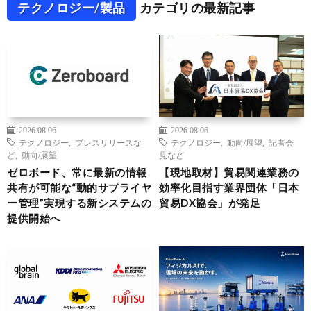
テクノロジー/製品
カテゴリの最新記事
2026.08.06
2026.08.06
テクノロジー
,
プレスリリースな
テクノロジー
,
動向/展望
,
記者会
ど
,
動向/展望
見など
ゼロボード、常に最新の情報
【現地取材】貿易関連業務の
共有が可能な“動的サプライヤ
効率化目指す業界団体「日本
ー管理”実現する新システムの
貿易DX協会」が発足
提供開始へ