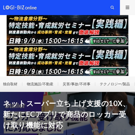
独自取材
物流施設/不動産
災害/事故/不祥事
テクノロジー/製品
ネットスーパー立ち上げ支援の10X、
新たにECアプリで商品のロッカー受
け取り機能に対応