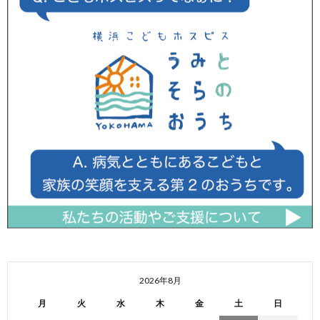
2026年8月
月
火
水
木
金
土
日