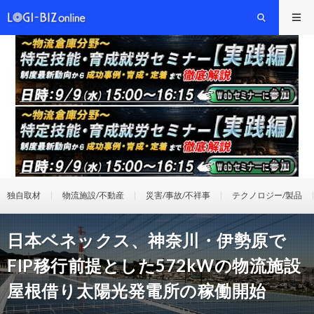
独自取材
物流施設/不動産
災害/事故/不祥事
テクノロジー/製品
日本ベネックス、神奈川・伊勢原で
FIP移行前提とした572kWの物流施設
屋根借り太陽光発電所の稼働開始