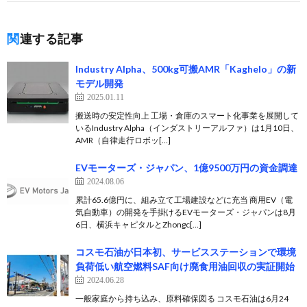
関連する記事
Industry Alpha、500kg可搬AMR「Kaghelo」の新
モデル開発
2025.01.11
搬送時の安定性向上 工場・倉庫のスマート化事業を展開して
いるIndustry Alpha（インダストリーアルファ）は1月10日、
AMR（自律走行ロボッ[…]
EVモーターズ・ジャパン、1億9500万円の資金調達
2024.08.06
累計65.6億円に、組み立て工場建設などに充当 商用EV（電
気自動車）の開発を手掛けるEVモーターズ・ジャパンは8月
6日、横浜キャピタルとZhongc[…]
コスモ石油が日本初、サービスステーションで環境
負荷低い航空燃料SAF向け廃食用油回収の実証開始
2024.06.28
一般家庭から持ち込み、原料確保図る コスモ石油は6月24