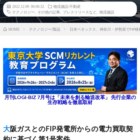
2022.12.09 06:00:32
物流施設/不動産
テクノロジー
,
その他の記事
,
プレスリリースなど
,
物流施設
テクノロジー/製品
日本ベネックス、神奈川・伊勢原でFIP移
HOME
月刊LOGI-BIZ 7月号は「未来を創る輸送改革」 先行企業の
生存戦略を徹底取材
大阪ガスとのFIP発電所からの電力買取契
約に基づく第1号案件