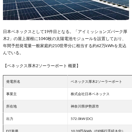
日本ベネックスとして19件目となる。「アイミッションズパーク厚
木2」の屋上屋根に1040枚の太陽電池モジュールを設置しており、
年間予想発電量一般家庭約210世帯分に相当する約62万kWhを見込
んでいる。
【ベネックス厚木2ソーラーポート 概要】
発電所名
ベネックス厚木2ソーラーポート
事業主
株式会社日本ベネックス
所在地
神奈川県伊勢原市
出力
572.0kW (DC)
FIT単価
10.39円/kWh（FIP移行手続き中）