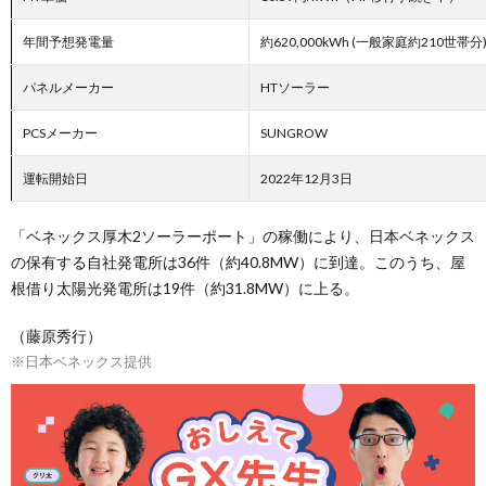
年間予想発電量
約620,000kWh (一般家庭約210世帯分
パネルメーカー
HTソーラー
PCSメーカー
SUNGROW
運転開始日
2022年12月3日
「ベネックス厚木2ソーラーポート」の稼働により、日本ベネックス
の保有する自社発電所は36件（約40.8MW）に到達。このうち、屋
根借り太陽光発電所は19件（約31.8MW）に上る。
（藤原秀行）
※日本ベネックス提供