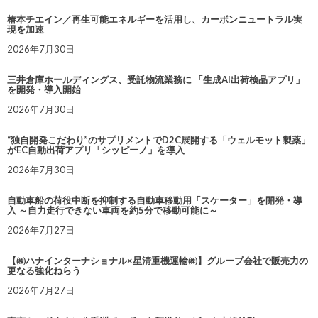
椿本チエイン／再生可能エネルギーを活用し、カーボンニュートラル実
現を加速
2026年7月30日
三井倉庫ホールディングス、受託物流業務に 「生成AI出荷検品アプリ」
を開発・導入開始
2026年7月30日
“独自開発こだわり”のサプリメントでD2C展開する「ウェルモット製薬」
がEC自動出荷アプリ「シッピーノ」を導入
2026年7月30日
自動車船の荷役中断を抑制する自動車移動用「スケーター」を開発・導
入 ～自力走行できない車両を約5分で移動可能に～
2026年7月27日
【㈱ハナインターナショナル×星清重機運輸㈱】グループ会社で販売力の
更なる強化ねらう
2026年7月27日