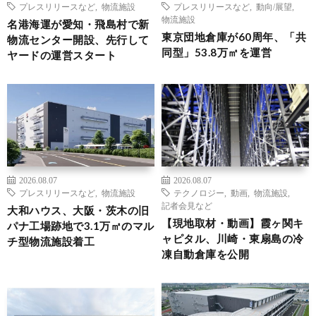
プレスリリースなど
,
物流施設
プレスリリースなど
,
動向/展望
,
物流施設
名港海運が愛知・飛島村で新
東京団地倉庫が60周年、「共
物流センター開設、先行して
同型」53.8万㎡を運営
ヤードの運営スタート
2026.08.07
2026.08.07
プレスリリースなど
,
物流施設
テクノロジー
,
動画
,
物流施設
,
記者会見など
大和ハウス、大阪・茨木の旧
【現地取材・動画】霞ヶ関キ
パナ工場跡地で3.1万㎡のマル
ャピタル、川崎・東扇島の冷
チ型物流施設着工
凍自動倉庫を公開