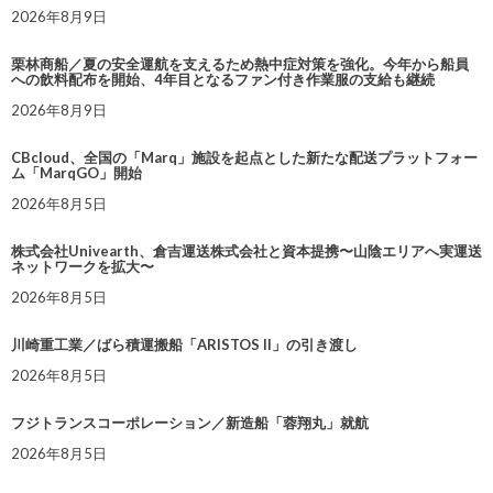
2026年8月9日
栗林商船／夏の安全運航を支えるため熱中症対策を強化。今年から船員
への飲料配布を開始、4年目となるファン付き作業服の支給も継続
2026年8月9日
CBcloud、全国の「Marq」施設を起点とした新たな配送プラットフォー
ム「MarqGO」開始
2026年8月5日
株式会社Univearth、倉吉運送株式会社と資本提携〜山陰エリアへ実運送
ネットワークを拡大〜
2026年8月5日
川崎重工業／ばら積運搬船「ARISTOS II」の引き渡し
2026年8月5日
フジトランスコーポレーション／新造船「蓉翔丸」就航
2026年8月5日