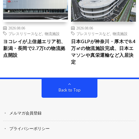
2026.08.06
2026.08.06
プレスリリースなど
,
物流施設
プレスリリースなど
,
物流施設
ヨコレイが上信越エリア初、
日本GLPが神奈川・厚木で8.4
新潟・長岡で2.7万tの物流拠
万㎡の物流施設完成、日本エ
点開設
マソンや真栄運輸など入居決
定
Back to Top
メルマガ会員登録
プライバシーポリシー