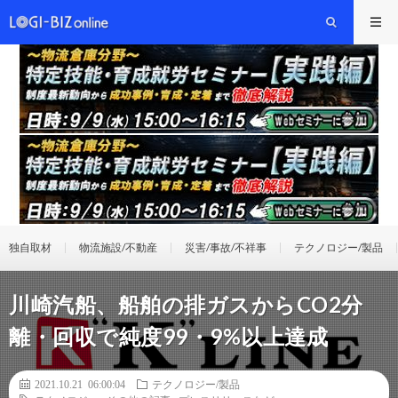
独自取材
物流施設/不動産
災害/事故/不祥事
テクノロジー/製品
川崎汽船、船舶の排ガスからCO2分
離・回収で純度99・9%以上達成
2021.10.21 06:00:04
テクノロジー/製品