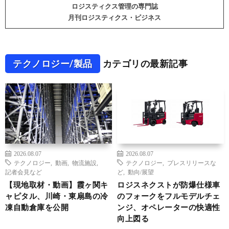
ロジスティクス管理の専門誌
月刊ロジスティクス・ビジネス
テクノロジー/製品
カテゴリの最新記事
2026.08.07
2026.08.07
テクノロジー
,
動画
,
物流施設
,
テクノロジー
,
プレスリリースな
記者会見など
ど
,
動向/展望
【現地取材・動画】霞ヶ関キ
ロジスネクストが防爆仕様車
ャピタル、川崎・東扇島の冷
のフォークをフルモデルチェ
凍自動倉庫を公開
ンジ、オペレーターの快適性
向上図る