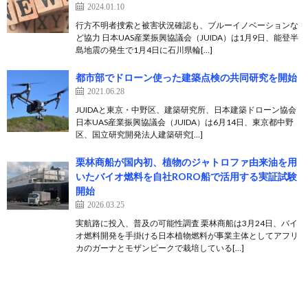
2024.01.10
行方不明者捜索と被害状況確認も、ブルーイノベーションな
ど協力 日本UAS産業振興協議会（JUIDA）は1月9日、能登半
島地震の発生で1月4日に石川県輪[…]
都市部でドローン使った建築点検の共同研究を開始
2021.06.28
JUIDAと東京・中野区、建築研究所、日本建築ドローン協会
日本UAS産業振興協議会（JUIDA）は6月14日、東京都中野
区、国立研究開発法人建築研究[…]
栗林商船が国内初、植物のジャトロファ由来油を用
いたバイオ燃料を自社RORO船で活用する実証試験
開始
2026.03.25
実航路に投入、普及の可能性調査 栗林商船は3月24日、バイ
オ燃料開発を手掛ける日本植物燃料が事業主体としてアフリ
カのガーナとモザンビークで栽培している[…]