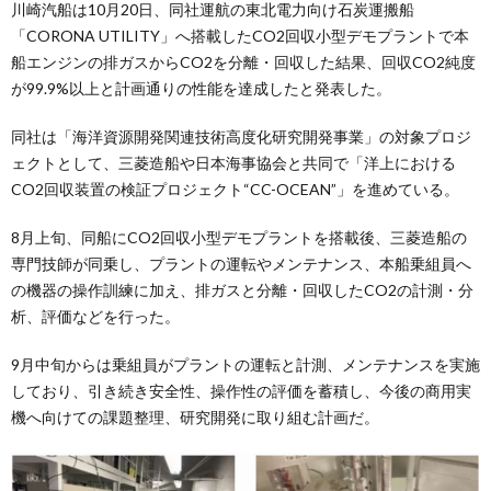
川崎汽船は10月20日、同社運航の東北電力向け石炭運搬船
「CORONA UTILITY」へ搭載したCO2回収小型デモプラントで本
船エンジンの排ガスからCO2を分離・回収した結果、回収CO2純度
が99.9%以上と計画通りの性能を達成したと発表した。
同社は「海洋資源開発関連技術高度化研究開発事業」の対象プロジ
ェクトとして、三菱造船や日本海事協会と共同で「洋上における
CO2回収装置の検証プロジェクト“CC-OCEAN”」を進めている。
8月上旬、同船にCO2回収小型デモプラントを搭載後、三菱造船の
専門技師が同乗し、プラントの運転やメンテナンス、本船乗組員へ
の機器の操作訓練に加え、排ガスと分離・回収したCO2の計測・分
析、評価などを行った。
9月中旬からは乗組員がプラントの運転と計測、メンテナンスを実施
しており、引き続き安全性、操作性の評価を蓄積し、今後の商用実
機へ向けての課題整理、研究開発に取り組む計画だ。