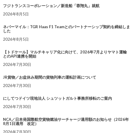
フジトランスコーポレーション／新造船「蓉翔丸」就航
2026年8月5日
ネバーマイル：TGR Haas F1 Teamとのパートナーシップ契約を締結しま
した
2026年8月5日
【トドケール】マルチキャリア化に向けて、2026年7月よりヤマト運輸
とのAPI連携を開始
2026年7月30日
JR貨物／お盆休み期間の貨物列車の運転計画について
2026年7月30日
にしてつドイツ現地法人 シュツットガルト事務所移転のご案内
2026年7月30日
NCA／日本発国際航空貨物燃油サーチャージ適用額のお知らせ（2026年
8月1日適用 改定）
2026年7月30日