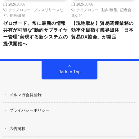
2026.08.06
2026.08.06
テクノロジー
,
プレスリリースな
テクノロジー
,
動向/展望
,
記者会
ど
,
動向/展望
見など
ゼロボード、常に最新の情報
【現地取材】貿易関連業務の
共有が可能な“動的サプライヤ
効率化目指す業界団体「日本
ー管理”実現する新システムの
貿易DX協会」が発足
提供開始へ
Back to Top
メルマガ会員登録
プライバシーポリシー
広告掲載