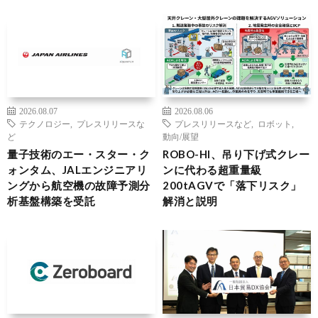
2026.08.07
2026.08.06
テクノロジー
,
プレスリリースな
プレスリリースなど
,
ロボット
,
ど
動向/展望
量子技術のエー・スター・ク
ROBO-HI、吊り下げ式クレー
ォンタム、JALエンジニアリ
ンに代わる超重量級
ングから航空機の故障予測分
200tAGVで「落下リスク」
析基盤構築を受託
解消と説明