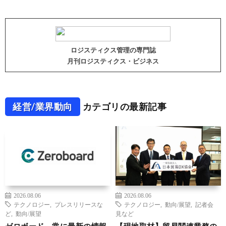
ロジスティクス管理の専門誌
月刊ロジスティクス・ビジネス
経営/業界動向
カテゴリの最新記事
2026.08.06
2026.08.06
テクノロジー
,
プレスリリースな
テクノロジー
,
動向/展望
,
記者会
ど
,
動向/展望
見など
ゼロボード、常に最新の情報
【現地取材】貿易関連業務の