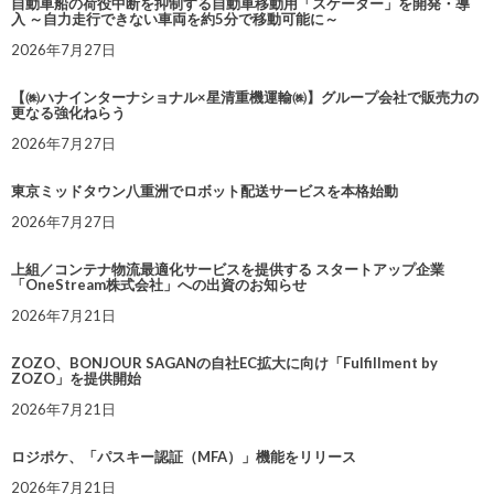
自動車船の荷役中断を抑制する自動車移動用「スケーター」を開発・導
入 ～自力走行できない車両を約5分で移動可能に～
2026年7月27日
【㈱ハナインターナショナル×星清重機運輸㈱】グループ会社で販売力の
更なる強化ねらう
2026年7月27日
東京ミッドタウン八重洲でロボット配送サービスを本格始動
2026年7月27日
上組／コンテナ物流最適化サービスを提供する スタートアップ企業
「OneStream株式会社」への出資のお知らせ
2026年7月21日
ZOZO、BONJOUR SAGANの自社EC拡大に向け「Fulfillment by
ZOZO」を提供開始
2026年7月21日
ロジポケ、「パスキー認証（MFA）」機能をリリース
2026年7月21日