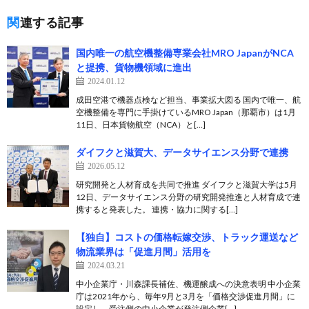
関連する記事
国内唯一の航空機整備専業会社MRO JapanがNCA
と提携、貨物機領域に進出
2024.01.12
成田空港で機器点検など担当、事業拡大図る 国内で唯一、航
空機整備を専門に手掛けているMRO Japan（那覇市）は1月
11日、日本貨物航空（NCA）と[…]
ダイフクと滋賀大、データサイエンス分野で連携
2026.05.12
研究開発と人材育成を共同で推進 ダイフクと滋賀大学は5月
12日、データサイエンス分野の研究開発推進と人材育成で連
携すると発表した。 連携・協力に関する[…]
【独自】コストの価格転嫁交渉、トラック運送など
物流業界は「促進月間」活用を
2024.03.21
中小企業庁・川森課長補佐、機運醸成への決意表明 中小企業
庁は2021年から、毎年9月と3月を「価格交渉促進月間」に
設定し、受注側の中小企業が発注側企業[…]