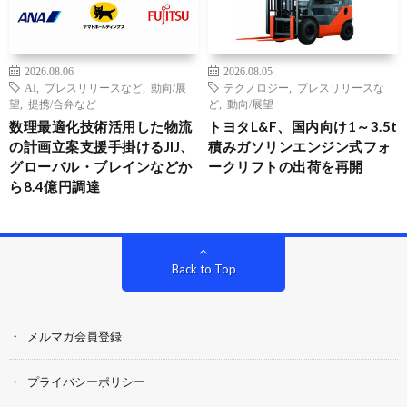
2026.08.06
2026.08.05
AI
,
プレスリリースなど
,
動向/展
テクノロジー
,
プレスリリースな
望
,
提携/合弁など
ど
,
動向/展望
数理最適化技術活用した物流
トヨタL&F、国内向け1～3.5t
の計画立案支援手掛けるJIJ、
積みガソリンエンジン式フォ
グローバル・ブレインなどか
ークリフトの出荷を再開
ら8.4億円調達
Back to Top
メルマガ会員登録
プライバシーポリシー