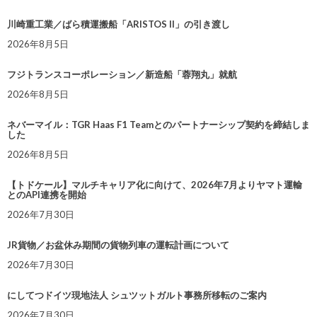
川崎重工業／ばら積運搬船「ARISTOS II」の引き渡し
2026年8月5日
フジトランスコーポレーション／新造船「蓉翔丸」就航
2026年8月5日
ネバーマイル：TGR Haas F1 Teamとのパートナーシップ契約を締結しま
した
2026年8月5日
【トドケール】マルチキャリア化に向けて、2026年7月よりヤマト運輸
とのAPI連携を開始
2026年7月30日
JR貨物／お盆休み期間の貨物列車の運転計画について
2026年7月30日
にしてつドイツ現地法人 シュツットガルト事務所移転のご案内
2026年7月30日