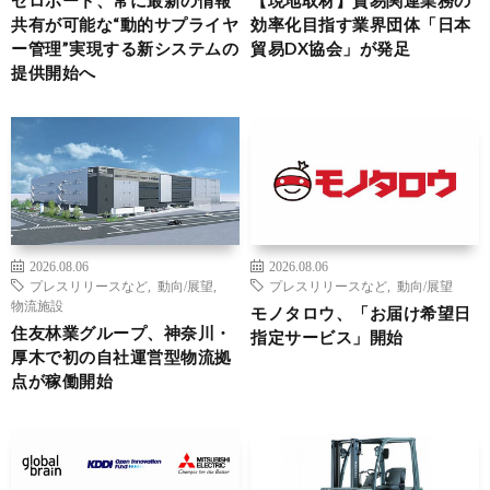
共有が可能な“動的サプライヤ
効率化目指す業界団体「日本
ー管理”実現する新システムの
貿易DX協会」が発足
提供開始へ
2026.08.06
2026.08.06
プレスリリースなど
,
動向/展望
,
プレスリリースなど
,
動向/展望
物流施設
モノタロウ、「お届け希望日
住友林業グループ、神奈川・
指定サービス」開始
厚木で初の自社運営型物流拠
点が稼働開始