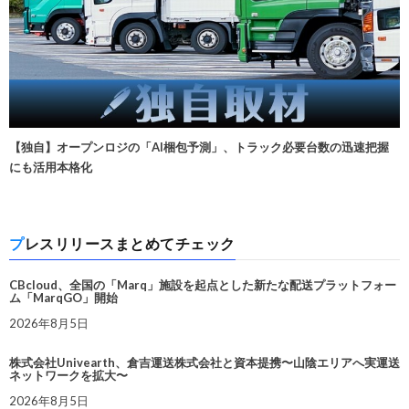
【独自】オープンロジの「AI梱包予測」、トラック必要台数の迅速把握
にも活用本格化
プレスリリースまとめてチェック
CBcloud、全国の「Marq」施設を起点とした新たな配送プラットフォー
ム「MarqGO」開始
2026年8月5日
株式会社Univearth、倉吉運送株式会社と資本提携〜山陰エリアへ実運送
ネットワークを拡大〜
2026年8月5日