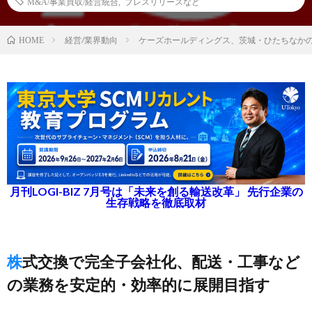
M&A/事業買収/経営統合
,
プレスリリースなど
経営/業界動向
ケーズホールディングス、茨城・ひたちなか
HOME
月刊LOGI-BIZ 7月号は「未来を創る輸送改革」 先行企業の
生存戦略を徹底取材
株式交換で完全子会社化、配送・工事など
の業務を安定的・効率的に展開目指す