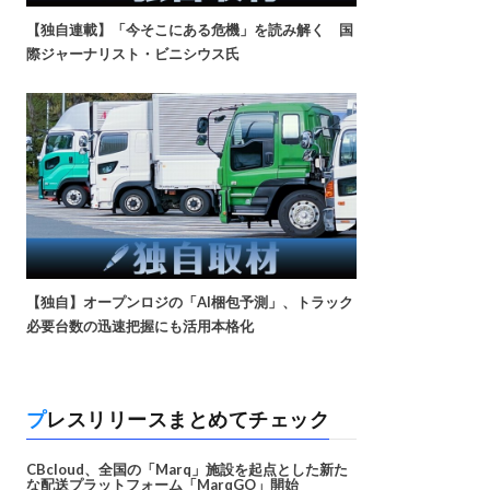
【独自連載】「今そこにある危機」を読み解く 国
際ジャーナリスト・ビニシウス氏
【独自】オープンロジの「AI梱包予測」、トラック
必要台数の迅速把握にも活用本格化
プレスリリースまとめてチェック
CBcloud、全国の「Marq」施設を起点とした新た
な配送プラットフォーム「MarqGO」開始