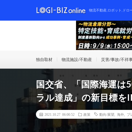
物流不動産,ロボット,ドロ
独自取材
物流施設/不動産
災害/事故/不祥
国交省、「国際海運は
ラル達成」の新目標をI
2021.10.27 06:00:52
政策
動向/展望
,
海外
,
プ