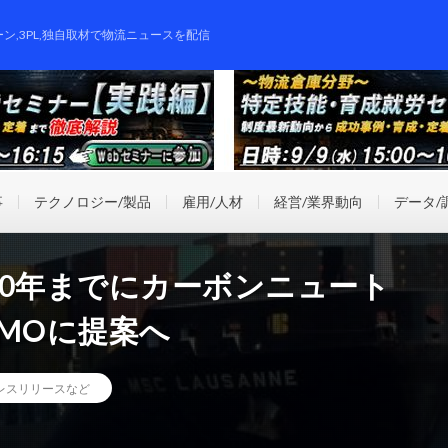
ーン,3PL,独自取材で物流ニュースを配信
事
テクノロジー/製品
雇用/人材
経営/業界動向
データ/
50年までにカーボンニュート
MOに提案へ
レスリリースなど