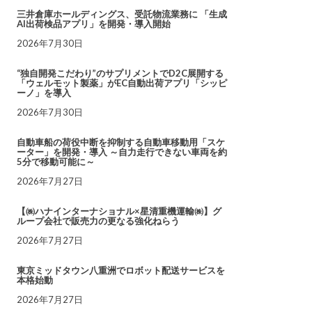
三井倉庫ホールディングス、受託物流業務に 「生成
AI出荷検品アプリ」を開発・導入開始
2026年7月30日
“独自開発こだわり”のサプリメントでD2C展開する
「ウェルモット製薬」がEC自動出荷アプリ「シッピ
ーノ」を導入
2026年7月30日
自動車船の荷役中断を抑制する自動車移動用「スケ
ーター」を開発・導入 ～自力走行できない車両を約
5分で移動可能に～
2026年7月27日
【㈱ハナインターナショナル×星清重機運輸㈱】グ
ループ会社で販売力の更なる強化ねらう
2026年7月27日
東京ミッドタウン八重洲でロボット配送サービスを
本格始動
2026年7月27日