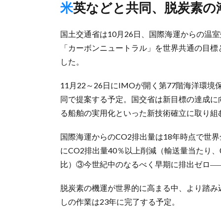
米英などと共同、脱炭素の
国土交通省は10月26日、国際海運からの温室
「カーボンニュートラル」を世界共通の目標
した。
11月22～26日にIMOが開く第77階海洋
同で提案する予定。国交省は新目標の達成に
る船舶の実用化といった新技術確立に取り組
国際海運からのCO2排出量は18年時点で世界
にCO2排出量40％以上削減（輸送量当たり、0
比）③今世紀中のなるべく早期に排出ゼロ―
脱炭素の機運が世界的に高まる中、より踏み込
しの作業は23年に完了する予定。