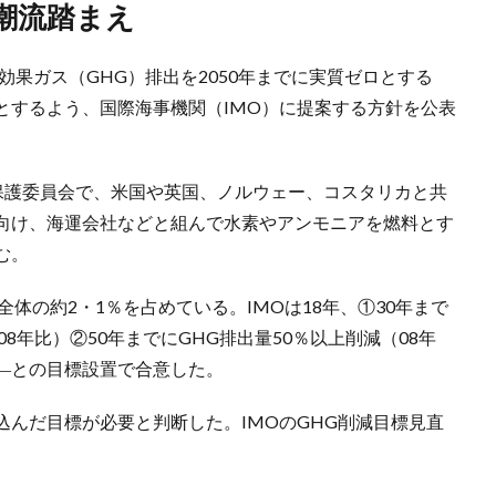
潮流踏まえ
効果ガス（GHG）排出を2050年までに実質ゼロとする
とするよう、国際海事機関（IMO）に提案する方針を公表
環境保護委員会で、米国や英国、ノルウェー、コスタリカと共
向け、海運会社などと組んで水素やアンモニアを燃料とす
む。
全体の約2・1％を占めている。IMOは18年、①30年まで
8年比）②50年までにGHG排出量50％以上削減（08年
―との目標設置で合意した。
んだ目標が必要と判断した。IMOのGHG削減目標見直