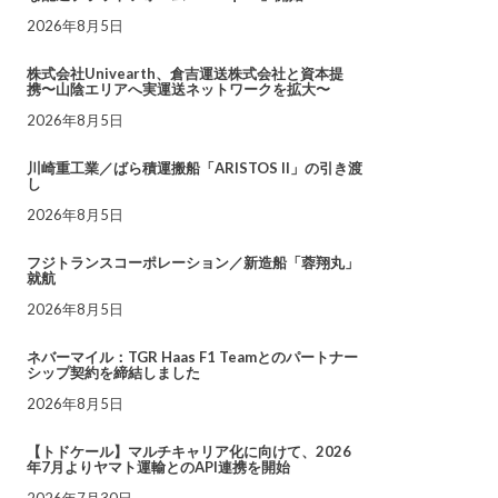
2026年8月5日
株式会社Univearth、倉吉運送株式会社と資本提
携〜山陰エリアへ実運送ネットワークを拡大〜
2026年8月5日
川崎重工業／ばら積運搬船「ARISTOS II」の引き渡
し
2026年8月5日
フジトランスコーポレーション／新造船「蓉翔丸」
就航
2026年8月5日
ネバーマイル：TGR Haas F1 Teamとのパートナー
シップ契約を締結しました
2026年8月5日
【トドケール】マルチキャリア化に向けて、2026
年7月よりヤマト運輸とのAPI連携を開始
2026年7月30日