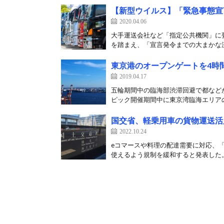
【新型ウイルス】「緊急事態宣
2020.04.06
大手運送会社など「指定公共機関」に
を踏まえ、「宣言発令までの大まかな流
東京港のオープンゲートを4時
2019.04.17
五輪期間中の臨海部渋滞回避で都などが
ピック開催期間中に東京湾臨海エリアの
国交省、軽乗用車の貨物運送活用
2022.10.24
eコマースや料理の配達需要に対応、「
使えるよう規制を緩和すると発表した。