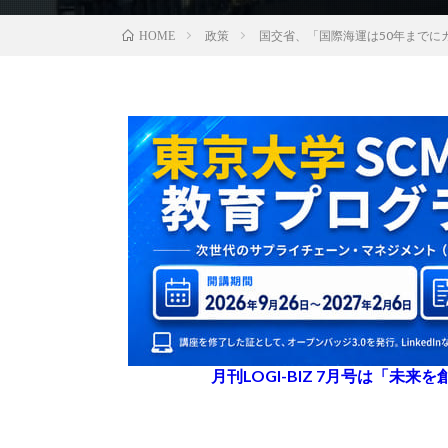
政策
国交省、「国際海運は50年までに
HOME
月刊LOGI-BIZ 7月号は「未