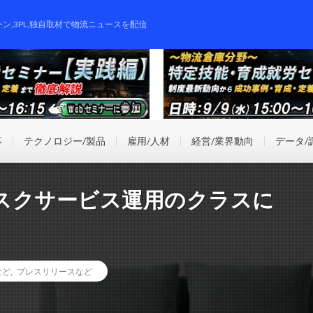
ーン,3PL,独自取材で物流ニュースを配信
事
テクノロジー/製品
雇用/人材
経営/業界動向
データ/
スクサービス運用のクラスに
など
,
プレスリリースなど