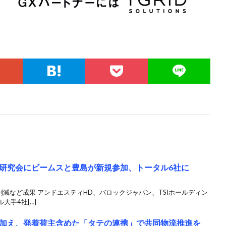
研究会にビームスと豊島が新規参加、トータル6社に
削減など成果 アンドエスティHD、バロックジャパン、TSIホールディン
大手4社[…]
加え、発着荷主含めた「タテの連携」で共同物流推進を