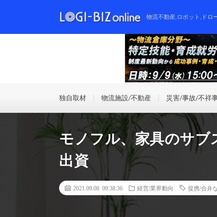
物流不動産,ロボット,ドロ
独自取材
物流施設/不動産
災害/事故/不祥
モノフル、家具のサブ
出資
2021.09.08 09:38:36
経営/業界動向
提携/合弁