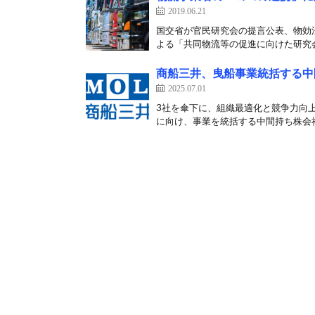
2019.06.21
国交省が官民研究会の提言公表、物効法
よる「共同物流等の促進に向けた研究会
商船三井、曳船事業統括する中
2025.07.01
3社を傘下に、組織最適化と競争力向上
に向け、事業を統括する中間持ち株会社