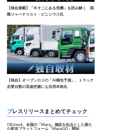
【独自連載】「今そこにある危機」を読み解く 国
際ジャーナリスト・ビニシウス氏
【独自】オープンロジの「AI梱包予測」、トラック
必要台数の迅速把握にも活用本格化
プレスリリースまとめてチェック
CBcloud、全国の「Marq」施設を起点とした新た
な配送プラットフォーム「MarqGO」開始