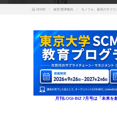
経営/業界動向
モノフル、家具のサブス
HOME
月刊LOGI-BIZ 7月号は「未