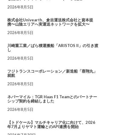
2026年8月5日
株式会社Univearth、倉吉運送株式会社と資本提
携〜山陰エリアへ実運送ネットワークを拡大〜
2026年8月5日
川崎重工業／ばら積運搬船「ARISTOS II」の引き渡
し
2026年8月5日
フジトランスコーポレーション／新造船「蓉翔丸」
就航
2026年8月5日
ネバーマイル：TGR Haas F1 Teamとのパートナー
シップ契約を締結しました
2026年8月5日
【トドケール】マルチキャリア化に向けて、2026
年7月よりヤマト運輸とのAPI連携を開始
2026年7月30日