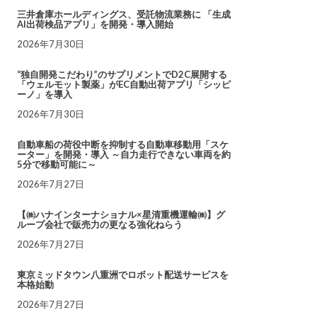
三井倉庫ホールディングス、受託物流業務に 「生成
AI出荷検品アプリ」を開発・導入開始
2026年7月30日
“独自開発こだわり”のサプリメントでD2C展開する
「ウェルモット製薬」がEC自動出荷アプリ「シッピ
ーノ」を導入
2026年7月30日
自動車船の荷役中断を抑制する自動車移動用「スケ
ーター」を開発・導入 ～自力走行できない車両を約
5分で移動可能に～
2026年7月27日
【㈱ハナインターナショナル×星清重機運輸㈱】グ
ループ会社で販売力の更なる強化ねらう
2026年7月27日
東京ミッドタウン八重洲でロボット配送サービスを
本格始動
2026年7月27日