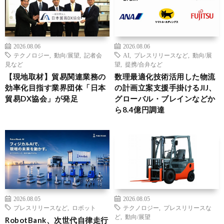
2026.08.06
2026.08.06
テクノロジー
,
動向/展望
,
記者会
AI
,
プレスリリースなど
,
動向/展
見など
望
,
提携/合弁など
【現地取材】貿易関連業務の
数理最適化技術活用した物流
効率化目指す業界団体「日本
の計画立案支援手掛けるJIJ、
貿易DX協会」が発足
グローバル・ブレインなどか
ら8.4億円調達
2026.08.05
2026.08.05
プレスリリースなど
,
ロボット
テクノロジー
,
プレスリリースな
ど
,
動向/展望
RobotBank、次世代自律走行