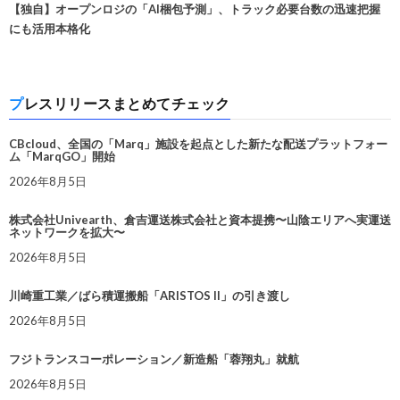
【独自】オープンロジの「AI梱包予測」、トラック必要台数の迅速把握
にも活用本格化
プレスリリースまとめてチェック
CBcloud、全国の「Marq」施設を起点とした新たな配送プラットフォー
ム「MarqGO」開始
2026年8月5日
株式会社Univearth、倉吉運送株式会社と資本提携〜山陰エリアへ実運送
ネットワークを拡大〜
2026年8月5日
川崎重工業／ばら積運搬船「ARISTOS II」の引き渡し
2026年8月5日
フジトランスコーポレーション／新造船「蓉翔丸」就航
2026年8月5日