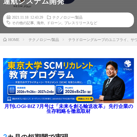
運航システム開発
2021.11.18 12:43:29
テクノロジー/製品
その他の記事
,
海外
,
ドローン
,
プレスリリースなど
テクノロジー/製品
テラドローングループのユニフライ、サ
HOME
月刊LOGI-BIZ 7月号は「未来を創る輸送改革」 先行企業の
生存戦略を徹底取材
2カ月の短期間で実現