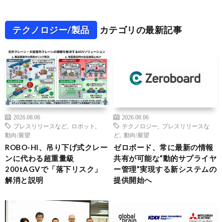
テクノロジー/製品
カテゴリの最新記事
2026.08.06
2026.08.06
プレスリリースなど
,
ロボット
,
テクノロジー
,
プレスリリースな
動向/展望
ど
,
動向/展望
ROBO-HI、吊り下げ式クレー
ゼロボード、常に最新の情報
ンに代わる超重量級
共有が可能な“動的サプライヤ
200tAGVで「落下リスク」
ー管理”実現する新システムの
解消と説明
提供開始へ