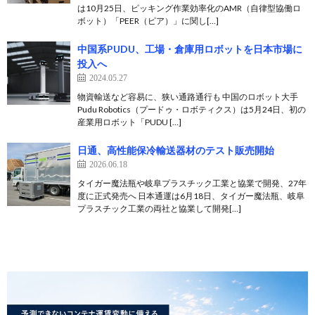
は10月25日、ピッキング作業効率化のAMR（自律型協働ロ
ボット）「PEER（ピア）」に関し[…]
中国系PUDU、工場・倉庫用ロボットを日本市場に
投入へ
2024.05.27
物資輸送など容易に、狭い通路通行も 中国のロボット大手
Pudu Robotics（プードゥ・ロボティクス）は5月24日、初の
産業用ロボット「PUDU […]
日通、高性能保冷輸送器材のテスト販売開始
2026.06.18
タイガー魔法瓶や岐阜プラスチック工業と協業で開発、27年
度に正式発売へ 日本通運は6月18日、タイガー魔法瓶、岐阜
プラスチック工業の両社と協業して開発[…]