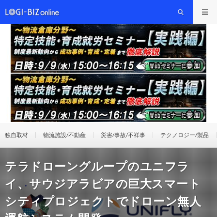
独自取材
物流施設/不動産
災害/事故/不祥事
テクノロジー/製品
テラドローングループのユニフラ
イ、サウジアラビアの巨大スマート
シティプロジェクトでドローン無人