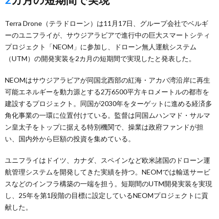
Terra Drone（テラドローン）は11月17日、グループ会社でベルギ
ーのユニフライが、サウジアラビアで進行中の巨大スマートシティ
プロジェクト「NEOM」に参加し、ドローン無人運航システム
（UTM）の開発実装を2カ月の短期間で実現したと発表した。
NEOMはサウジアラビアが同国北西部の紅海・アカバ湾沿岸に再生
可能エネルギーを動力源とする2万6500平方キロメートルの都市を
建設するプロジェクト。同国が2030年をターゲットに進める経済多
角化事業の一環に位置付けている。監督は同国ムハンマド・サルマ
ン皇太子をトップに据える特別機関で、操業は政府ファンドが担
い、国内外から巨額の投資を集めている。
ユニフライはドイツ、カナダ、スペインなど欧米諸国のドローン運
航管理システムを開発してきた実績を持つ。NEOMでは輸送サービ
スなどのインフラ構築の一端を担う。短期間のUTM開発実装を実現
し、25年を第1段階の目標に設定しているNEOMプロジェクトに貢
献した。