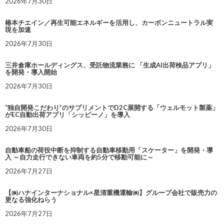
2026年7月30日
椿本チエイン／再生可能エネルギーを活用し、カーボンニュートラル実
現を加速
2026年7月30日
三井倉庫ホールディングス、受託物流業務に 「生成AI出荷検品アプリ」
を開発・導入開始
2026年7月30日
“独自開発こだわり”のサプリメントでD2C展開する「ウェルモット製薬」
がEC自動出荷アプリ「シッピーノ」を導入
2026年7月30日
自動車船の荷役中断を抑制する自動車移動用「スケーター」を開発・導
入 ～自力走行できない車両を約5分で移動可能に～
2026年7月27日
【㈱ハナインターナショナル×星清重機運輸㈱】グループ会社で販売力の
更なる強化ねらう
2026年7月27日