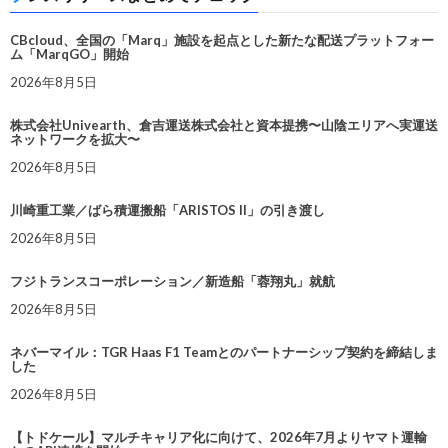
CBcloud、全国の「Marq」施設を起点とした新たな配送プラットフォー
ム「MarqGO」開始
2026年8月5日
株式会社Univearth、倉吉運送株式会社と資本提携〜山陰エリアへ実運送
ネットワークを拡大〜
2026年8月5日
川崎重工業／ばら積運搬船「ARISTOS II」の引き渡し
2026年8月5日
フジトランスコーポレーション／新造船「蓉翔丸」就航
2026年8月5日
ネバーマイル：TGR Haas F1 Teamとのパートナーシップ契約を締結しま
した
2026年8月5日
【トドケール】マルチキャリア化に向けて、2026年7月よりヤマト運輸