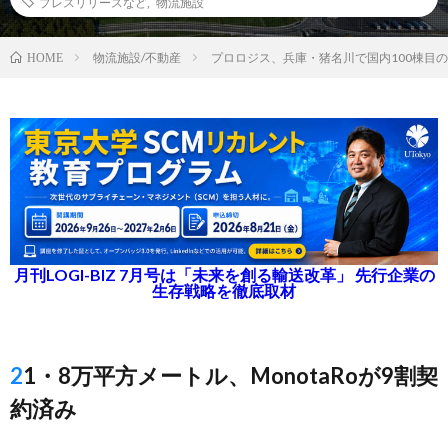
プレスリリースなど
,
物流施設
物流施設/不動産
プロロジス、兵庫・猪名川で国内100棟目
HOME
月刊LOGI-BIZ 7月号は「未来を創る輸送改革」 先行企業の
生存戦略を徹底取材
21・8万平方メートル、MonotaRoが9割契
約済み