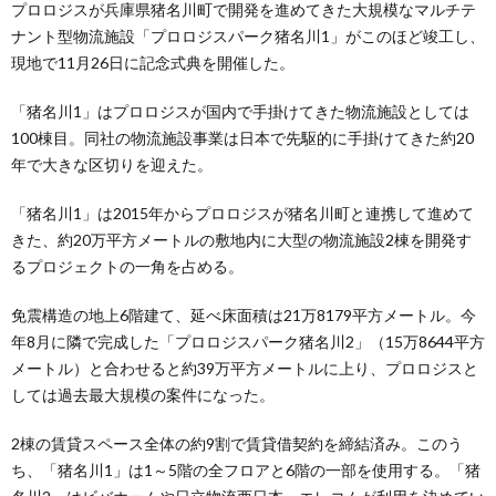
プロロジスが兵庫県猪名川町で開発を進めてきた大規模なマルチテ
ナント型物流施設「プロロジスパーク猪名川1」がこのほど竣工し、
現地で11月26日に記念式典を開催した。
「猪名川1」はプロロジスが国内で手掛けてきた物流施設としては
100棟目。同社の物流施設事業は日本で先駆的に手掛けてきた約20
年で大きな区切りを迎えた。
「猪名川1」は2015年からプロロジスが猪名川町と連携して進めて
きた、約20万平方メートルの敷地内に大型の物流施設2棟を開発す
るプロジェクトの一角を占める。
免震構造の地上6階建て、延べ床面積は21万8179平方メートル。今
年8月に隣で完成した「プロロジスパーク猪名川2」（15万8644平方
メートル）と合わせると約39万平方メートルに上り、プロロジスと
しては過去最大規模の案件になった。
2棟の賃貸スペース全体の約9割で賃貸借契約を締結済み。このう
ち、「猪名川1」は1～5階の全フロアと6階の一部を使用する。「猪