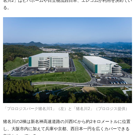
名川2」はビバホームや日立物流西日本、エレコムが利用を決めてい
る。
「プロロジスパーク猪名川1」（左）と「猪名川2」（プロロジス提供）
猪名川の2棟は新名神高速道路の川西ICから約2キロメートルに位置
し、大阪市内に加えて兵庫や京都、西日本一円を広くカバーできる