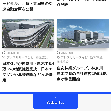
ャピタル、川崎・東扇島の冷
点開設
凍自動倉庫を公開
2026.08.06
2026.08.06
プレスリリースなど
,
物流施設
プレスリリースなど
,
動向/展望
,
物流施設
日本GLPが神奈川・厚木で8.4
住友林業グループ、神奈川・
万㎡の物流施設完成、日本エ
厚木で初の自社運営型物流拠
マソンや真栄運輸など入居決
点が稼働開始
定
Back to Top