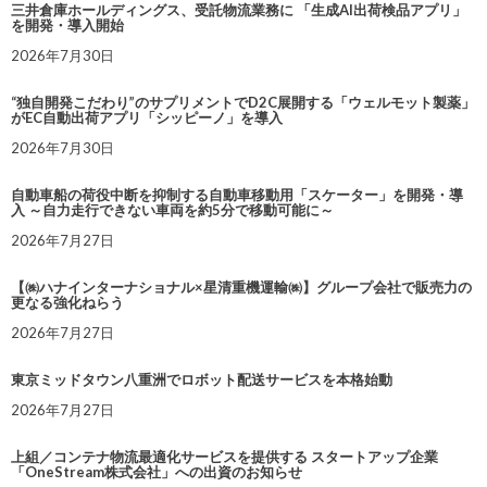
三井倉庫ホールディングス、受託物流業務に 「生成AI出荷検品アプリ」
を開発・導入開始
2026年7月30日
“独自開発こだわり”のサプリメントでD2C展開する「ウェルモット製薬」
がEC自動出荷アプリ「シッピーノ」を導入
2026年7月30日
自動車船の荷役中断を抑制する自動車移動用「スケーター」を開発・導
入 ～自力走行できない車両を約5分で移動可能に～
2026年7月27日
【㈱ハナインターナショナル×星清重機運輸㈱】グループ会社で販売力の
更なる強化ねらう
2026年7月27日
東京ミッドタウン八重洲でロボット配送サービスを本格始動
2026年7月27日
上組／コンテナ物流最適化サービスを提供する スタートアップ企業
「OneStream株式会社」への出資のお知らせ