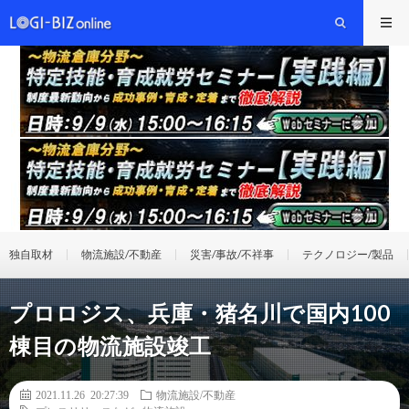
独自取材
物流施設/不動産
災害/事故/不祥事
テクノロジー/製品
プロロジス、兵庫・猪名川で国内100
棟目の物流施設竣工
2021.11.26 20:27:39
物流施設/不動産