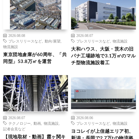
2026.08.08
2026.08.07
プレスリリースなど
,
動向/展望
,
プレスリリースなど
,
物流施設
物流施設
大和ハウス、大阪・茨木の旧
東京団地倉庫が60周年、「共
パナ工場跡地で3.1万㎡のマル
同型」53.8万㎡を運営
チ型物流施設着工
2026.08.07
2026.08.06
テクノロジー
,
動画
,
物流施設
,
プレスリリースなど
,
物流施設
記者会見など
ヨコレイが上信越エリア初、
【現地取材・動画】霞ヶ関キ
新潟・長岡で2.7万tの物流拠