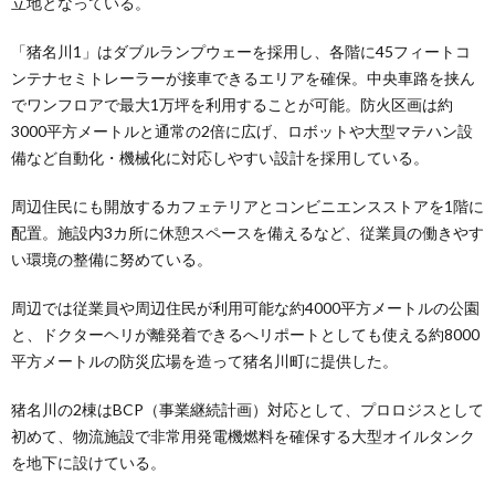
立地となっている。
「猪名川1」はダブルランプウェーを採用し、各階に45フィートコ
ンテナセミトレーラーが接車できるエリアを確保。中央車路を挟ん
でワンフロアで最大1万坪を利用することが可能。防火区画は約
3000平方メートルと通常の2倍に広げ、ロボットや大型マテハン設
備など自動化・機械化に対応しやすい設計を採用している。
周辺住民にも開放するカフェテリアとコンビニエンスストアを1階に
配置。施設内3カ所に休憩スペースを備えるなど、従業員の働きやす
い環境の整備に努めている。
周辺では従業員や周辺住民が利用可能な約4000平方メートルの公園
と、ドクターヘリが離発着できるへリポートとしても使える約8000
平方メートルの防災広場を造って猪名川町に提供した。
猪名川の2棟はBCP（事業継続計画）対応として、プロロジスとして
初めて、物流施設で非常用発電機燃料を確保する大型オイルタンク
を地下に設けている。