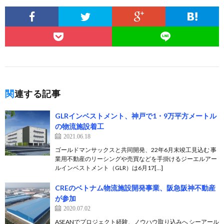
関連する記事
GLRインベストメント、神戸で1・9万平方メートル
の物流施設着工
2021.06.18
ゴールドマンサックスと共同開発、22年6月末竣工見込む 事
業用不動産のリーシングや売買などを手掛けるジーエルアー
ルインベストメント（GLR）は6月17[…]
CREのベトナム物流施設開発事業、阪急阪神不動産
が参加
2020.07.02
ASEANでプロジェクト経験、ノウハウ取り込みへ シーアール