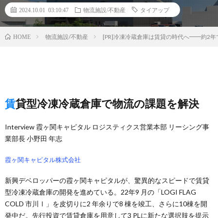
2024.10.01 03:10:47
物流施設/不動産
タイアップ
物流施設/不動産
[PR]冷凍冷蔵倉庫は賃貸の時代へ━━約2
HOME
賃貸型冷凍冷蔵倉庫で物流の課題を解決
Interview 霞ヶ関キャピタル ロジスティクス営業本部 リーシング事
業部長 小野田 年志
霞ヶ関キャピタル株式会社
新興デベロッパーの霞ヶ関キャピタルが、驚異的なスピードで賃貸
型冷凍冷蔵倉庫の開発を進めている。22年9 月の「LOGI FLAG
COLD 市川Ⅰ」を皮切りに2 年余りで8 棟を竣工、さらに10棟を開
発中だ。先行投資で賃貸倉庫を用意して3 PLに新たな選択肢を提示