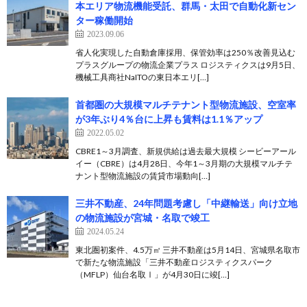
本エリア物流機能受託、群馬・太田で自動化新セン
ター稼働開始
2023.09.06
省人化実現した自動倉庫採用、保管効率は250％改善見込む
プラスグループの物流企業プラス ロジスティクスは9月5日、
機械工具商社NaITOの東日本エリ[…]
首都圏の大規模マルチテナント型物流施設、空室率
が3年ぶり4％台に上昇も賃料は1.1％アップ
2022.05.02
CBRE1～3月調査、新規供給は過去最大規模 シービーアール
イー（CBRE）は4月28日、今年1～3月期の大規模マルチテ
ナント型物流施設の賃貸市場動向[…]
三井不動産、24年問題考慮し「中継輸送」向け立地
の物流施設が宮城・名取で竣工
2024.05.24
東北圏初案件、4.5万㎡ 三井不動産は5月14日、宮城県名取市
で新たな物流施設「三井不動産ロジスティクスパーク
（MFLP）仙台名取Ⅰ」が4月30日に竣[…]