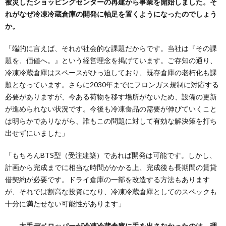
被災したショッピングセンターの再建から事業を開始しました。そ
れがなぜ冷凍冷蔵倉庫の開発に軸足を置くようになったのでしょう
か。
「端的に言えば、それが社会的な課題だからです。当社は『その課
題を、価値へ。』という経営理念を掲げています。ご存知の通り、
冷凍冷蔵倉庫はスペースがひっ迫しており、既存倉庫の老朽化も課
題となっています。さらに2030年までにフロンガス規制に対応する
必要がありますが、今ある荷物を移す場所がないため、設備の更新
が進められない状況です。今後も冷凍食品の需要が伸びていくこと
は明らかでありながら、誰もこの問題に対して有効な解決策を打ち
出せずにいました」
「もちろんBTS型（受注建築）であれば開発は可能です。しかし、
計画から完成までに相当な時間がかかる上、完成後も長期間の賃貸
借契約が必要です。ドライ倉庫の一部を改造する方法もあります
が、それでは割高な投資になり、冷凍冷蔵倉庫としてのスペックも
十分に満たせない可能性があります」
――大手デベロッパーが冷凍冷蔵倉庫に手を出さなかったのは、理