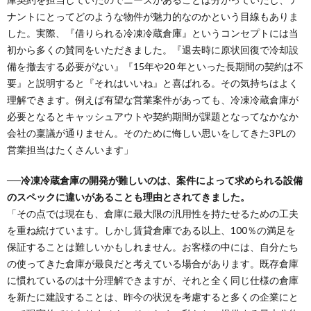
ナントにとってどのような物件が魅力的なのかという目線もありま
した。実際、『借りられる冷凍冷蔵倉庫』というコンセプトには当
初から多くの賛同をいただきました。『退去時に原状回復で冷却設
備を撤去する必要がない』『15年や20 年といった長期間の契約は不
要』と説明すると『それはいいね』と喜ばれる。その気持ちはよく
理解できます。例えば有望な営業案件があっても、冷凍冷蔵倉庫が
必要となるとキャッシュアウトや契約期間が課題となってなかなか
会社の稟議が通りません。そのために悔しい思いをしてきた3PLの
営業担当はたくさんいます」
──冷凍冷蔵倉庫の開発が難しいのは、案件によって求められる設備
のスペックに違いがあることも理由とされてきました。
「その点では現在も、倉庫に最大限の汎用性を持たせるための工夫
を重ね続けています。しかし賃貸倉庫である以上、100％の満足を
保証することは難しいかもしれません。お客様の中には、自分たち
の使ってきた倉庫が最良だと考えている場合があります。既存倉庫
に慣れているのは十分理解できますが、それと全く同じ仕様の倉庫
を新たに建設することは、昨今の状況を考慮すると多くの企業にと