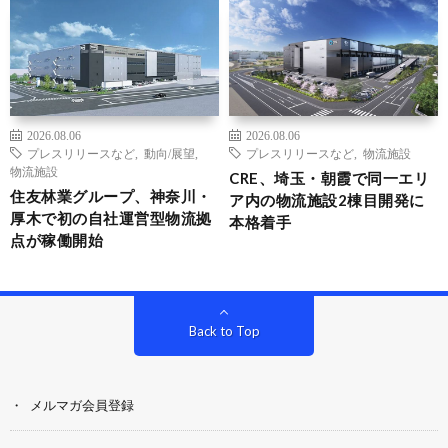
2026.08.06
2026.08.06
プレスリリースなど
,
動向/展望
,
プレスリリースなど
,
物流施設
物流施設
CRE、埼玉・朝霞で同一エリ
住友林業グループ、神奈川・
ア内の物流施設2棟目開発に
厚木で初の自社運営型物流拠
本格着手
点が稼働開始
Back to Top
メルマガ会員登録