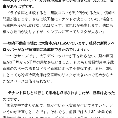
由があるはずです。
「ドライ倉庫と比較すると、建設コストが約2倍かかるため、償却の
問題が生じます。さらに竣工後にテナントが決まっていない場合で
も庫内を冷やし続けなければならず、電気代が発生します。他にも
様々な理由がありますが、シンプルに言ってリスクが大きい」
──物流不動産市場には大資本がひしめいています。後発の新興デベ
ロッパーがなぜ短期間に急成長できたのでしょうか。
「一つはサイズです。大手デベロッパーが手を出さない、延べ床面
積が3千坪から5千坪の用地を狙いました。もともと賃貸型冷凍冷蔵
倉庫のスペース需要はドライ倉庫に比べて小規模です。また、3PL
にとっても冷凍冷蔵倉庫は空室時のリスクが大きいので初めから大
きなスペースは借りられない」
──テナント探しと並行して用地を取得されましたが、勝算はあった
のですか。
「無我夢中で走り始めて、気が付いたら実績が付いてきていた、と
いうのが正直なところです。それでも、前職では大手3PL企業で倉
庫契約を担当していたのでニーズがあることは分かっていたし、テ