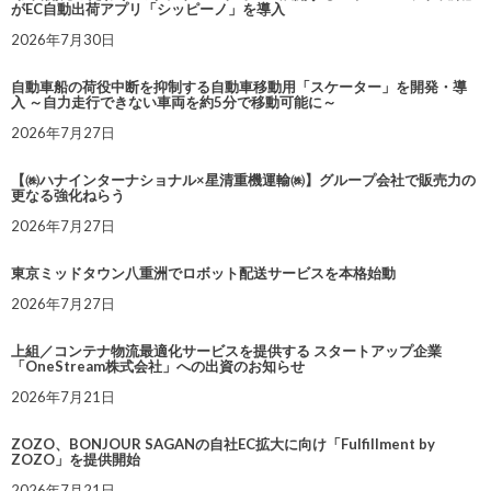
がEC自動出荷アプリ「シッピーノ」を導入
2026年7月30日
自動車船の荷役中断を抑制する自動車移動用「スケーター」を開発・導
入 ～自力走行できない車両を約5分で移動可能に～
2026年7月27日
【㈱ハナインターナショナル×星清重機運輸㈱】グループ会社で販売力の
更なる強化ねらう
2026年7月27日
東京ミッドタウン八重洲でロボット配送サービスを本格始動
2026年7月27日
上組／コンテナ物流最適化サービスを提供する スタートアップ企業
「OneStream株式会社」への出資のお知らせ
2026年7月21日
ZOZO、BONJOUR SAGANの自社EC拡大に向け「Fulfillment by
ZOZO」を提供開始
2026年7月21日