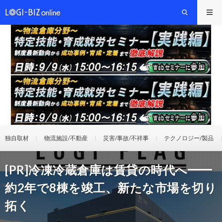
独自取材
物流施設/不動産
災害/事故/不祥事
テクノロジー/製品
[PR]冷凍冷蔵倉庫は賃貸の時代へ━━
約2年で8棟を竣工、新たな市場を切り
拓く