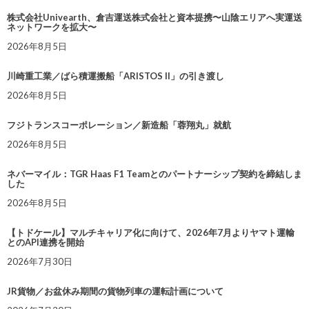
株式会社Univearth、倉吉運送株式会社と資本提携〜山陰エリアへ実運送
ネットワークを拡大〜
2026年8月5日
川崎重工業／ばら積運搬船「ARISTOS II」の引き渡し
2026年8月5日
フジトランスコーポレーション／新造船「蓉翔丸」就航
2026年8月5日
ネバーマイル：TGR Haas F1 Teamとのパートナーシップ契約を締結しま
した
2026年8月5日
【トドケール】マルチキャリア化に向けて、2026年7月よりヤマト運輸
とのAPI連携を開始
2026年7月30日
JR貨物／お盆休み期間の貨物列車の運転計画について