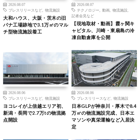
2026.08.07
2026.08.07
プレスリリースなど
,
物流施設
テクノロジー
,
動画
,
物流施設
,
記者会見など
大和ハウス、大阪・茨木の旧
【現地取材・動画】霞ヶ関キ
パナ工場跡地で3.1万㎡のマル
ャピタル、川崎・東扇島の冷
チ型物流施設着工
凍自動倉庫を公開
2026.08.06
2026.08.06
プレスリリースなど
,
物流施設
プレスリリースなど
,
物流施設
ヨコレイが上信越エリア初、
日本GLPが神奈川・厚木で8.4
新潟・長岡で2.7万tの物流拠
万㎡の物流施設完成、日本エ
点開設
マソンや真栄運輸など入居決
定