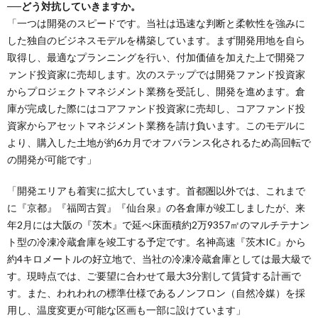
──どう対抗していきますか。
「一つは開発のスピードです。当社は迅速な判断と柔軟性を強みに
した独自のビジネスモデルを構築しています。まず開発用地を自ら
取得し、最適なプランニングを行い、付加価値を加えた上で開発フ
ァンド投資家に売却します。次のステップでは開発ファンド投資家
からプロジェクトマネジメント業務を受託し、開発を進めます。倉
庫が完成した際にはコアファンド投資家に売却し、コアファンド投
資家からアセットマネジメント業務を請け負います。このモデルに
より、購入した土地が約6カ月でオフバランス化されるため高回転で
の開発が可能です」
「開発エリアも着実に拡大しています。首都圏以外では、これまで
に『京都』『福岡古賀』『仙台泉』の各倉庫が竣工しましたが、来
年2月には大阪の『茨木』で延べ床面積約2万9357㎡のマルチテナン
ト型の冷凍冷蔵倉庫を竣工する予定です。名神高速『茨木IC』から
約4キロメートルの好立地で、当社の冷凍冷蔵倉庫としては最大級で
す。現時点では、ご要望に合わせて最大3分割して賃貸する計画で
す。また、われわれの標準仕様であるノンフロン（自然冷媒）を採
用し、温度変更が可能な区画も一部に設けています」