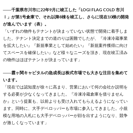
――千葉県市川市に22年9月に竣工した「LOGI FLAG COLD 市川
Ⅰ」が第1号倉庫で、それ以降8棟を竣工し、さらに現在10棟の開発
が進んでいます（表）。
「いずれの物件もテナントが決まっていない状態で開発に着手しま
した。テナント決定までの道のりは困難でしたが、『冷凍冷蔵事業
を拡大したい』『新規事業として始めたい』『新規案件獲得に向け
てスペースを確保したい』など様々なニーズを頂き、現在竣工済み
の物件はほぼテナントが決まっています」
――霞ヶ関キャピタルの急成長は株式市場でも大きな注目を集めて
います。
「現在では認知度が徐々に高まり、営業において何の会社か説明を
する必要が少なくなってきました。『冷凍冷蔵倉庫を借りません
か』という提案も、以前よりも受け入れてもらえるようになってい
ます。同時に、大手デベロッパーも市場に参入してきました。小規
模な用地の入札にも大手デベロッパーが顔を出すようになり、競争
が激しくなっています」