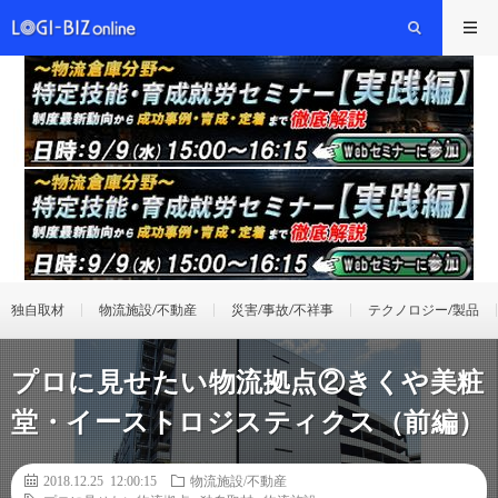
独自取材
物流施設/不動産
災害/事故/不祥事
テクノロジー/製品
プロに見せたい物流拠点②きくや美粧
堂・イーストロジスティクス（前編）
2018.12.25 12:00:15
物流施設/不動産