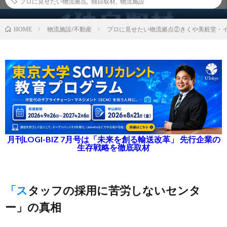
プロに見せたい物流拠点
,
独自取材
,
物流施設
物流施設/不動産
プロに見せたい物流拠点②きくや美粧堂・
HOME
月刊LOGI-BIZ 7月号は「未来を創る輸送改革」 先行企業の
生存戦略を徹底取材
「スタッフの採用に苦労しないセンタ
ー」の真相