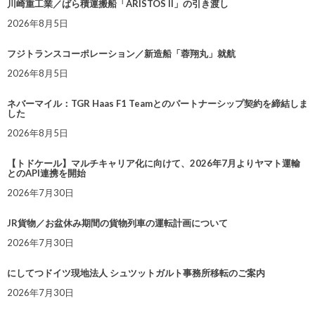
川崎重工業／ばら積運搬船「ARISTOS II」の引き渡し
2026年8月5日
フジトランスコーポレーション／新造船「蓉翔丸」就航
2026年8月5日
ネバーマイル：TGR Haas F1 Teamとのパートナーシップ契約を締結しま
した
2026年8月5日
【トドケール】マルチキャリア化に向けて、2026年7月よりヤマト運輸
とのAPI連携を開始
2026年7月30日
JR貨物／お盆休み期間の貨物列車の運転計画について
2026年7月30日
にしてつドイツ現地法人 シュツットガルト事務所移転のご案内
2026年7月30日