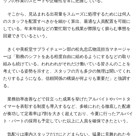
ッフの作業のスピードや正確性を常に把握している。
そこから、見込まれる出荷量をスムーズに処理するためには何人
のスタッフを配置すべきかを細かく算出、最適な人員配置を可能に
している。年末年始などの繁忙期でも残業が際限なく膨らむ事態を
回避できているという。
きくや美粧堂サプライチェーン部の松丸忠広物流担当マネージャ
ーは「勤務のシフトをある程度自由に組めるようにするなどの取り
組みも続けている。われわれがそれだけ働いている皆さんのことを
考えている姿勢を示すと、スタッフの方も多少の無理は聞いてくれ
たりするようになる。信頼関係の構築が何よりも重要だ」と強調す
る。
業務効率改善などで目立った成果を挙げたアルバイトやパートタ
イマーを表彰する制度も導入するなど、多岐にわたる徹底した配慮
が奏功して定着率は7割を大きく超えており、今夏に行ったアルバイ
ト・パートの採用も予定していた以上に人員を確保できたという。
気配りは庫内スタッフだけにとどまらない。猛暑に見舞われた今