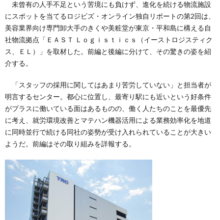
未曾有の人手不足という苦境にも負けず、進化を続ける物流施設
にスポットを当てるロジビズ・オンライン独自リポートの第2回は、
美容業界向け専門卸大手のきくや美粧堂が東京・平和島に構える自
社物流拠点「ＥＡＳＴ Ｌｏｇｉｓｔｉｃｓ（イーストロジスティク
ス、ＥＬ）」を取材した。前編と後編に分けて、その驚きの姿を紹
介する。
「スタッフの採用に関してはあまり苦労していない」と担当者が
明言するセンター。都心に位置し、最寄り駅にも近いという好条件
がプラスに働いている面はあるものの、働く人たちのことを最優先
に考え、就労環境改善とマテハン機器活用による業務効率化を地道
に同時並行で続ける同社の姿勢が受け入れられていることが大きい
ようだ。前編はその取り組みを詳報する。