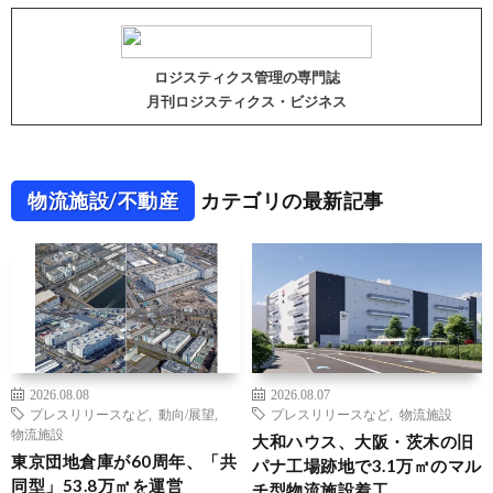
ロジスティクス管理の専門誌
月刊ロジスティクス・ビジネス
物流施設/不動産
カテゴリの最新記事
2026.08.08
2026.08.07
プレスリリースなど
,
動向/展望
,
プレスリリースなど
,
物流施設
物流施設
大和ハウス、大阪・茨木の旧
東京団地倉庫が60周年、「共
パナ工場跡地で3.1万㎡のマル
同型」53.8万㎡を運営
チ型物流施設着工