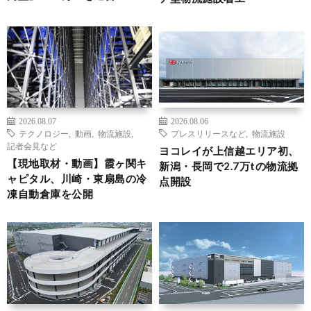
2026.08.07
2026.08.06
テクノロジー
,
動画
,
物流施設
,
プレスリリースなど
,
物流施設
記者会見など
ヨコレイが上信越エリア初、
【現地取材・動画】霞ヶ関キ
新潟・長岡で2.7万tの物流拠
ャピタル、川崎・東扇島の冷
点開設
凍自動倉庫を公開