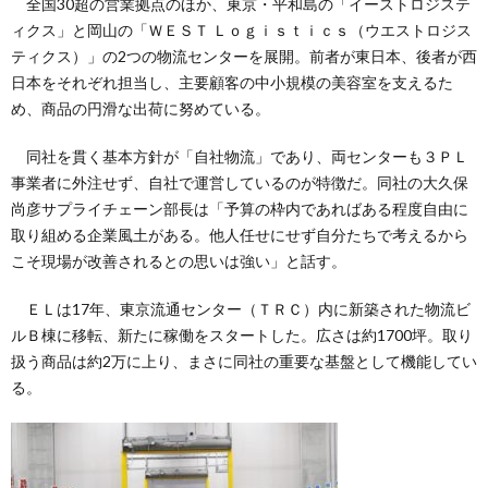
全国30超の営業拠点のほか、東京・平和島の「イーストロジステ
ィクス」と岡山の「ＷＥＳＴ Ｌｏｇｉｓｔｉｃｓ（ウエストロジス
ティクス）」の2つの物流センターを展開。前者が東日本、後者が西
日本をそれぞれ担当し、主要顧客の中小規模の美容室を支えるた
め、商品の円滑な出荷に努めている。
同社を貫く基本方針が「自社物流」であり、両センターも３ＰＬ
事業者に外注せず、自社で運営しているのが特徴だ。同社の大久保
尚彦サプライチェーン部長は「予算の枠内であればある程度自由に
取り組める企業風土がある。他人任せにせず自分たちで考えるから
こそ現場が改善されるとの思いは強い」と話す。
ＥＬは17年、東京流通センター（ＴＲＣ）内に新築された物流ビ
ルＢ棟に移転、新たに稼働をスタートした。広さは約1700坪。取り
扱う商品は約2万に上り、まさに同社の重要な基盤として機能してい
る。