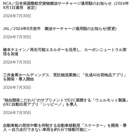
NCA／日本発国際航空貨物燃油サーチャージ適用額のお知らせ（2026年
8月1日適用 改定）
2026年7月30日
JAL／2026年8月前半 燃油サーチャージ適用額のお知らせ(変更)
2026年7月30日
椿本チエイン／再生可能エネルギーを活用し、カーボンニュートラル実
現を加速
2026年7月30日
三井倉庫ホールディングス、受託物流業務に 「生成AI出荷検品アプリ」
を開発・導入開始
2026年7月30日
“独自開発こだわり”のサプリメントでD2C展開する「ウェルモット製薬」
がEC自動出荷アプリ「シッピーノ」を導入
2026年7月30日
自動車船の荷役中断を抑制する自動車移動用「スケーター」を開発・導
入 ～自力走行できない車両を約5分で移動可能に～