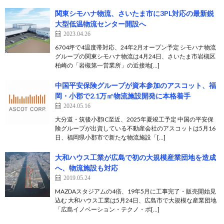
関東シモハナ物流、さいたま市に3PL対応の最新鋭
大型低温物流センター開設へ
2023.04.26
6704坪で4温度帯対応、24年2月オープン予定 シモハナ物流
グループの関東シモハナ物流は4月24日、さいたま市岩槻区
柏崎の「岩槻第一営業所」の近接地[…]
中国平安保険グループが資本参加のアスコット、福
岡・小郡で2.1万㎡物流施設開発に本格着手
2024.05.16
大分道・筑後小郡IC至近、2025年夏竣工予定 中国の平安保
険グループが出資している不動産会社のアスコットは5月16
日、福岡県小郡市で新たな物流施設「[…]
大和ハウス工業が広島で初の大規模産業団地を造成
へ、物流施設も対応
2019.05.24
MAZDAスタジアムの4倍、19年5月に工事完了・販売開始見
込む 大和ハウス工業は5月24日、広島市で大規模な産業団地
「広島イノベーション・テクノ・ポ[…]