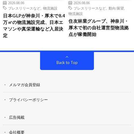
2026.08.06
2026.08.06
プレスリリースなど
,
物流施設
プレスリリースなど
,
動向/展望
,
物流施設
日本GLPが神奈川・厚木で8.4
住友林業グループ、神奈川・
万㎡の物流施設完成、日本エ
厚木で初の自社運営型物流拠
マソンや真栄運輸など入居決
点が稼働開始
定
Back to Top
メルマガ会員登録
プライバシーポリシー
広告掲載
会社概要