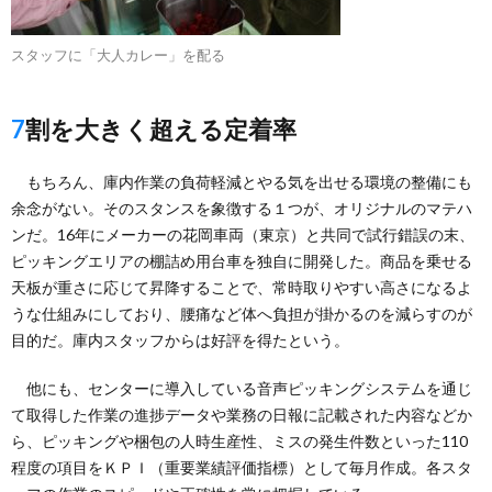
スタッフに「大人カレー」を配る
7割を大きく超える定着率
もちろん、庫内作業の負荷軽減とやる気を出せる環境の整備にも
余念がない。そのスタンスを象徴する１つが、オリジナルのマテハ
ンだ。16年にメーカーの花岡車両（東京）と共同で試行錯誤の末、
ピッキングエリアの棚詰め用台車を独自に開発した。商品を乗せる
天板が重さに応じて昇降することで、常時取りやすい高さになるよ
うな仕組みにしており、腰痛など体へ負担が掛かるのを減らすのが
目的だ。庫内スタッフからは好評を得たという。
他にも、センターに導入している音声ピッキングシステムを通じ
て取得した作業の進捗データや業務の日報に記載された内容などか
ら、ピッキングや梱包の人時生産性、ミスの発生件数といった110
程度の項目をＫＰＩ（重要業績評価指標）として毎月作成。各スタ