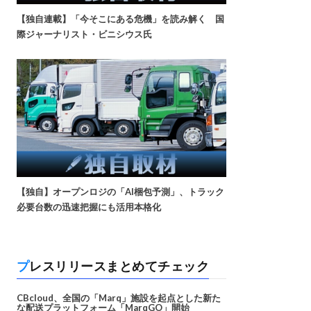
【独自連載】「今そこにある危機」を読み解く 国
際ジャーナリスト・ビニシウス氏
【独自】オープンロジの「AI梱包予測」、トラック
必要台数の迅速把握にも活用本格化
プレスリリースまとめてチェック
CBcloud、全国の「Marq」施設を起点とした新た
な配送プラットフォーム「MarqGO」開始