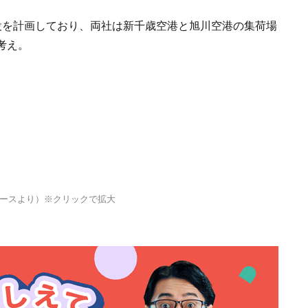
設を計画しており、両社は新千歳空港と旭川空港の集荷場
考え。
ースより）※クリックで拡大