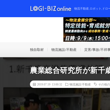
物流不動産,ロボット,ドロ
独自取材
物流施設/不動産
災害/事故/不祥
農業総合研究所が新千
2019.07.19 13:00:32
物流施設/不動産
その他の