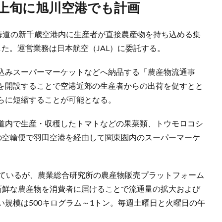
8月上旬に旭川空港でも計画
北海道の新千歳空港内に生産者が直接農産物を持ち込める集
た。運営業務は日本航空（JAL）に委託する。
込みスーパーマーケットなどへ納品する「農産物流通事
を開設することで空港近郊の生産者からの出荷を促すとと
らに短縮することが可能となる。
道内で生産・収穫したトマトなどの果菜類、トウモロコシ
Lの空輸便で羽田空港を経由して関東圏内のスーパーマーケ
しているが、農業総合研究所の農産物販売プラットフォーム
て新鮮な農産物を消費者に届けることで流通量の拡大および
規模は500キログラム～1トン。毎週土曜日と火曜日の午