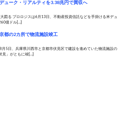
ューク・リアルティを3.38兆円で買収へ
拡大図る プロロジスは6月13日、不動産投資信託などを手掛ける米デュ
0億ドル[…]
京都の2カ所で物流施設竣工
は8月5日、兵庫県川西市と京都市伏見区で建設を進めていた物流施設の
見」がともに竣[…]