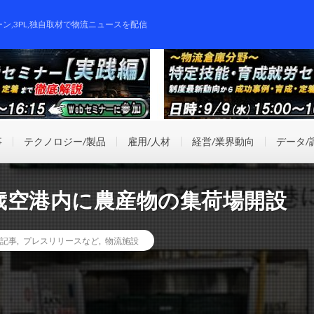
ーン,3PL,独自取材で物流ニュースを配信
事
テクノロジー/製品
雇用/人材
経営/業界動向
データ/
歳空港内に農産物の集荷場開設
記事
,
プレスリリースなど
,
物流施設