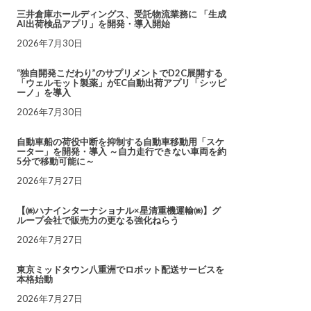
三井倉庫ホールディングス、受託物流業務に 「生成
AI出荷検品アプリ」を開発・導入開始
2026年7月30日
“独自開発こだわり”のサプリメントでD2C展開する
「ウェルモット製薬」がEC自動出荷アプリ「シッピ
ーノ」を導入
2026年7月30日
自動車船の荷役中断を抑制する自動車移動用「スケ
ーター」を開発・導入 ～自力走行できない車両を約
5分で移動可能に～
2026年7月27日
【㈱ハナインターナショナル×星清重機運輸㈱】グ
ループ会社で販売力の更なる強化ねらう
2026年7月27日
東京ミッドタウン八重洲でロボット配送サービスを
本格始動
2026年7月27日