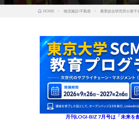
物流施設/不動産
農業総合研究所が新千
HOME
月刊LOGI-BIZ 7月号は「未