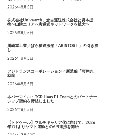
2026年8月5日
株式会社Univearth、倉吉運送株式会社と資本提
携〜山陰エリアへ実運送ネットワークを拡大〜
2026年8月5日
川崎重工業／ばら積運搬船「ARISTOS II」の引き渡
し
2026年8月5日
フジトランスコーポレーション／新造船「蓉翔丸」
就航
2026年8月5日
ネバーマイル：TGR Haas F1 Teamとのパートナー
シップ契約を締結しました
2026年8月5日
【トドケール】マルチキャリア化に向けて、2026
年7月よりヤマト運輸とのAPI連携を開始
2026年7月30日