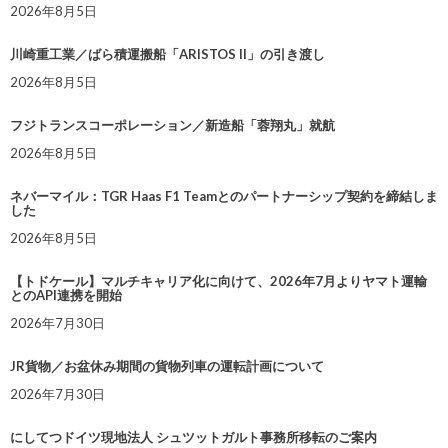
2026年8月5日
川崎重工業／ばら積運搬船「ARISTOS II」の引き渡し
2026年8月5日
フジトランスコーポレーション／新造船「蓉翔丸」就航
2026年8月5日
ネバーマイル：TGR Haas F1 Teamとのパートナーシップ契約を締結しま
した
2026年8月5日
【トドケール】マルチキャリア化に向けて、2026年7月よりヤマト運輸
とのAPI連携を開始
2026年7月30日
JR貨物／お盆休み期間の貨物列車の運転計画について
2026年7月30日
にしてつドイツ現地法人 シュツットガルト事務所移転のご案内