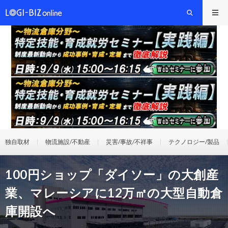
独自取材
物流施設/不動産
災害/事故/不祥事
テクノロジー/製品
100円ショップ「ダイソー」の大創産
業、マレーシアに12万㎡の大型自動倉
庫開設へ