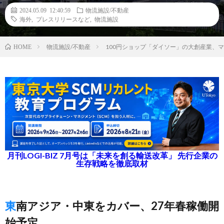
2024.05.09 12:40:59
物流施設/不動産
海外
,
プレスリリースなど
,
物流施設
物流施設/不動産
100円ショップ「ダイソー」の大創産業、
HOME
月刊LOGI-BIZ 7月号は「未来を創る輸送改革」 先行企業の
生存戦略を徹底取材
東南アジア・中東をカバー、27年春稼働開
始予定