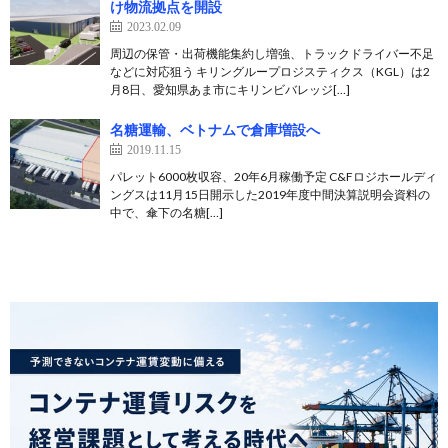
け物流拠点を開設
2023.02.09
周辺の保管・出荷機能集約し増強、トラックドライバー不足
などに対応狙う キリングループロジスティクス（KGL）は2
月8日、愛知県あま市にキリンビバレッジ[…]
名糖運輸、ベトナムで倉庫増設へ
2019.11.15
パレット6000枚収容、20年6月稼働予定 C&Fロジホールディ
ングスは11月15日開示した2019年度中間決算説明会資料の
中で、傘下の名糖[…]