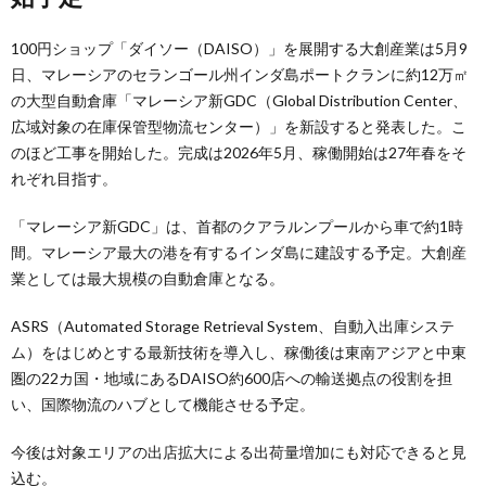
100円ショップ「ダイソー（DAISO）」を展開する大創産業は5月9
日、マレーシアのセランゴール州インダ島ポートクランに約12万㎡
の大型自動倉庫「マレーシア新GDC（Global Distribution Center、
広域対象の在庫保管型物流センター）」を新設すると発表した。こ
のほど工事を開始した。完成は2026年5月、稼働開始は27年春をそ
れぞれ目指す。
「マレーシア新GDC」は、首都のクアラルンプールから車で約1時
間。マレーシア最大の港を有するインダ島に建設する予定。大創産
業としては最大規模の自動倉庫となる。
ASRS（Automated Storage Retrieval System、自動入出庫システ
ム）をはじめとする最新技術を導入し、稼働後は東南アジアと中東
圏の22カ国・地域にあるDAISO約600店への輸送拠点の役割を担
い、国際物流のハブとして機能させる予定。
今後は対象エリアの出店拡大による出荷量増加にも対応できると見
込む。