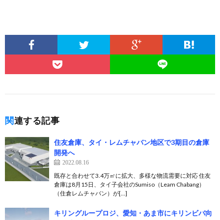
関連する記事
住友倉庫、タイ・レムチャバン地区で3期目の倉庫
開発へ
2022.08.16
既存と合わせて3.4万㎡に拡大、多様な物流需要に対応 住友
倉庫は8月15日、タイ子会社のSumiso（Leam Chabang）
（住倉レムチャバン）が[…]
キリングループロジ、愛知・あま市にキリンビバ向