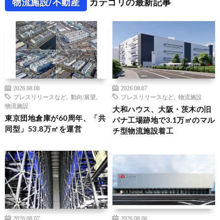
物流施設/不動産
カテゴリの最新記事
2026.08.08
2026.08.07
プレスリリースなど
,
動向/展望
,
プレスリリースなど
,
物流施設
物流施設
大和ハウス、大阪・茨木の旧
東京団地倉庫が60周年、「共
パナ工場跡地で3.1万㎡のマル
同型」53.8万㎡を運営
チ型物流施設着工
2026.08.07
2026.08.06