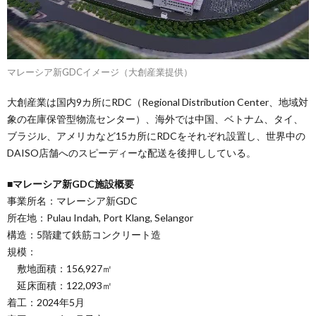
マレーシア新GDCイメージ（大創産業提供）
大創産業は国内9カ所にRDC（Regional Distribution Center、地域対
象の在庫保管型物流センター）、海外では中国、ベトナム、タイ、
ブラジル、アメリカなど15カ所にRDCをそれぞれ設置し、世界中の
DAISO店舗へのスピーディーな配送を後押ししている。
■マレーシア新GDC施設概要
事業所名：マレーシア新GDC
所在地：Pulau Indah, Port Klang, Selangor
構造：5階建て鉄筋コンクリート造
規模：
敷地面積：156,927㎡
延床面積：122,093㎡
着工：2024年5月