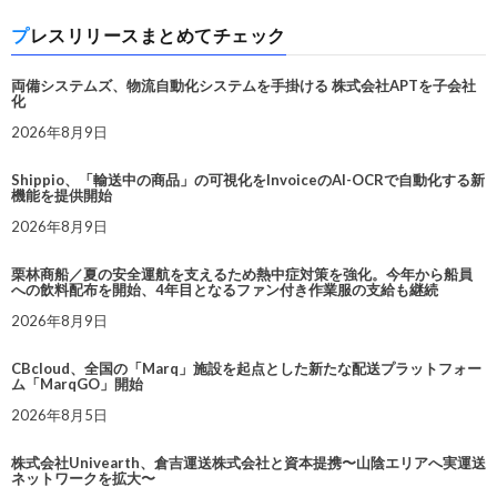
プレスリリースまとめてチェック
両備システムズ、物流自動化システムを手掛ける 株式会社APTを子会社
化
2026年8月9日
Shippio、「輸送中の商品」の可視化をInvoiceのAI-OCRで自動化する新
機能を提供開始
2026年8月9日
栗林商船／夏の安全運航を支えるため熱中症対策を強化。今年から船員
への飲料配布を開始、4年目となるファン付き作業服の支給も継続
2026年8月9日
CBcloud、全国の「Marq」施設を起点とした新たな配送プラットフォー
ム「MarqGO」開始
2026年8月5日
株式会社Univearth、倉吉運送株式会社と資本提携〜山陰エリアへ実運送
ネットワークを拡大〜