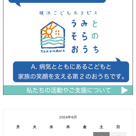
2026年8月
月
火
水
木
金
土
日