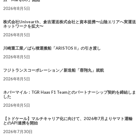
2026年8月5日
株式会社Univearth、倉吉運送株式会社と資本提携〜山陰エリアへ実運送
ネットワークを拡大〜
2026年8月5日
川崎重工業／ばら積運搬船「ARISTOS II」の引き渡し
2026年8月5日
フジトランスコーポレーション／新造船「蓉翔丸」就航
2026年8月5日
ネバーマイル：TGR Haas F1 Teamとのパートナーシップ契約を締結しま
した
2026年8月5日
【トドケール】マルチキャリア化に向けて、2026年7月よりヤマト運輸
とのAPI連携を開始
2026年7月30日