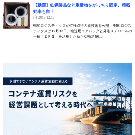
【動画】鉄鋼製品など重量物をがっちり固定、積載
効率も向上
2018.12.13
郵船ロジスティクスが特許取得の新技術を公開 郵船ロジス
ティクスは12月13日、輸送用エアバッグと発泡スチロールの
一種「ＥＰＳ」を活用した新たな輸送技[…]