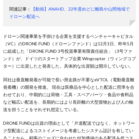
関連記事：
【動画】ANAHD、22年度めどに離島や山間地域で
ドローン配送へ
ドローン関連事業を手掛ける企業を支援するベンチャーキャピタル
（VC）のDRONE FUND（ドローンファンド）は12月1日、昨年5月
に組成した「DRONE FUND 3号投資事業有限責任組合」（3号ファ
ンド）が、ドイツのスタートアップ企業 Wingcopter（ウィングコプ
ター）に出資したと発表した。具体的な出資額は開示していない。
同社は垂直離発着が可能で長い滑走路が不要なeVTOL（電動垂直離
発着機）の開発を推進。 現在は医療品を中心とした配送に照準を合
わせており、中期的には荷物・工具・スペアパーツ・食品や食料品
など幅広い配送を、長期的にはより長距離の大型貨物および人の輸
送を担うことをそれぞれ想定している。
DRONE FUNDは出資の理由として「片道配送ではなく、ネットワー
ク型配送によるコストイメージを考慮したシステム設計を有してい
ることから、顧客のニーズに合わせた付加価値のある配送を低コス