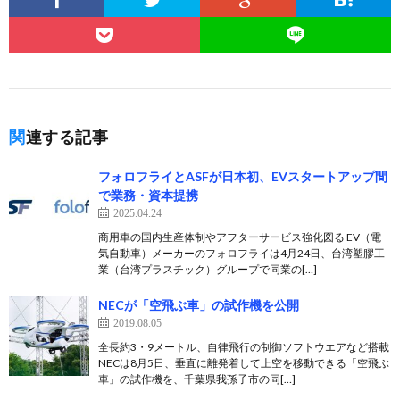
関連する記事
フォロフライとASFが日本初、EVスタートアップ間
で業務・資本提携
2025.04.24
商用車の国内生産体制やアフターサービス強化図る EV（電
気自動車）メーカーのフォロフライは4月24日、台湾塑膠工
業（台湾プラスチック）グループで同業の[…]
NECが「空飛ぶ車」の試作機を公開
2019.08.05
全長約3・9メートル、自律飛行の制御ソフトウエアなど搭載
NECは8月5日、垂直に離発着して上空を移動できる「空飛ぶ
車」の試作機を、千葉県我孫子市の同[…]