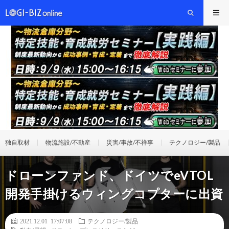
独自取材
物流施設/不動産
災害/事故/不祥事
テクノロジー/製品
ドローンファンド、ドイツでeVTOL
開発手掛けるウィングコプターに出資
2021.12.01 17:07:08
テクノロジー/製品