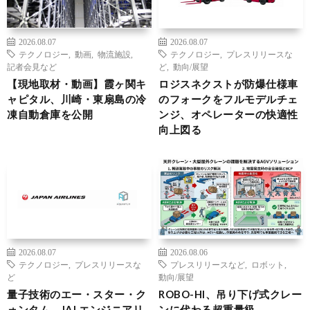
2026.08.07
2026.08.07
テクノロジー
,
動画
,
物流施設
,
テクノロジー
,
プレスリリースな
記者会見など
ど
,
動向/展望
【現地取材・動画】霞ヶ関キ
ロジスネクストが防爆仕様車
ャピタル、川崎・東扇島の冷
のフォークをフルモデルチェ
凍自動倉庫を公開
ンジ、オペレーターの快適性
向上図る
2026.08.07
2026.08.06
テクノロジー
,
プレスリリースな
プレスリリースなど
,
ロボット
,
ど
動向/展望
量子技術のエー・スター・ク
ROBO-HI、吊り下げ式クレー
ォンタム、JALエンジニアリ
ンに代わる超重量級