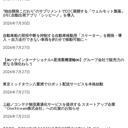
“独自開発こだわり”のサプリメントでD2C展開する「ウェルモット製薬」
がEC自動出荷アプリ「シッピーノ」を導入
2026年7月30日
自動車船の荷役中断を抑制する自動車移動用「スケーター」を開発・導
入 ～自力走行できない車両を約5分で移動可能に～
2026年7月27日
【㈱ハナインターナショナル×星清重機運輸㈱】グループ会社で販売力の
更なる強化ねらう
2026年7月27日
東京ミッドタウン八重洲でロボット配送サービスを本格始動
2026年7月27日
上組／コンテナ物流最適化サービスを提供する スタートアップ企業
「OneStream株式会社」への出資のお知らせ
2026年7月21日