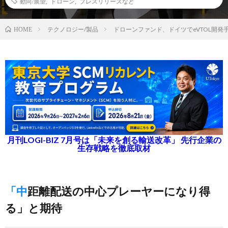
動向/展望
,
ドローン
,
プレスリリースなど
テクノロジー/製品
ドローンファンド、ドイツでeVTOL開
HOME
月刊LOGI-BIZ 7月号は「未来を創る輸送改革」 先行企業の
生存戦略を徹底取材
「中距離配送の中心プレーヤーになり得
る」と期待