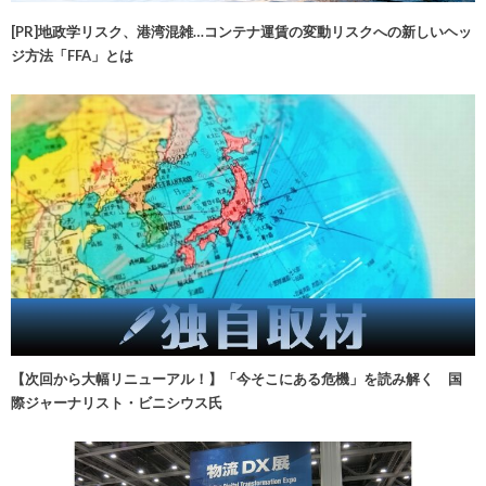
[PR]地政学リスク、港湾混雑…コンテナ運賃の変動リスクへの新しいヘッ
ジ方法「FFA」とは
【次回から大幅リニューアル！】「今そこにある危機」を読み解く 国
際ジャーナリスト・ビニシウス氏