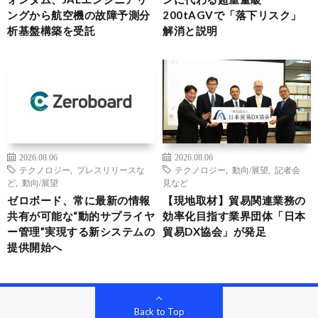
ングから航空機の故障予測分
200tAGVで「落下リスク」
析基盤構築を受託
解消と説明
2026.08.06
2026.08.06
テクノロジー
,
プレスリリースな
テクノロジー
,
動向/展望
,
記者会
ど
,
動向/展望
見など
ゼロボード、常に最新の情報
【現地取材】貿易関連業務の
共有が可能な“動的サプライヤ
効率化目指す業界団体「日本
ー管理”実現する新システムの
貿易DX協会」が発足
提供開始へ
Back to Top