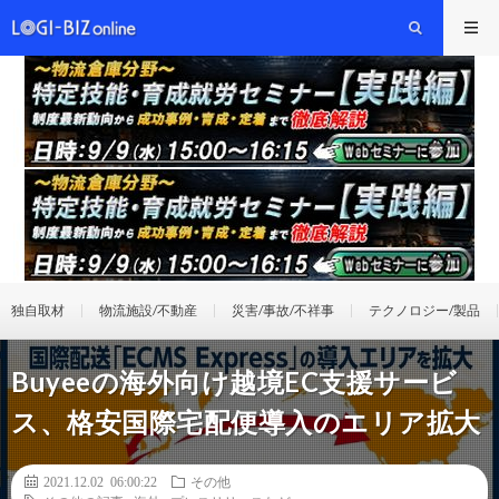
独自取材
物流施設/不動産
災害/事故/不祥事
テクノロジー/製品
Buyeeの海外向け越境EC支援サービ
ス、格安国際宅配便導入のエリア拡大
2021.12.02 06:00:22
その他