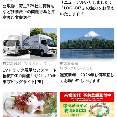
リニューアルいたしました：
公取委、荷主779社に荷待ち
「LOGI-BIZ」の魅力をお伝え
など独禁法上の問題行為と注
いたします！
意喚起文書送付
2026.01.09
タイアップ2
2026.01.01
プレスリリースなど
EVトラック展示などスマート
謹賀新年・2026年も何卒宜し
物流EXPO開催！1/21～23＠
くお願い申し上げます
東京ビッグサイト[PR]