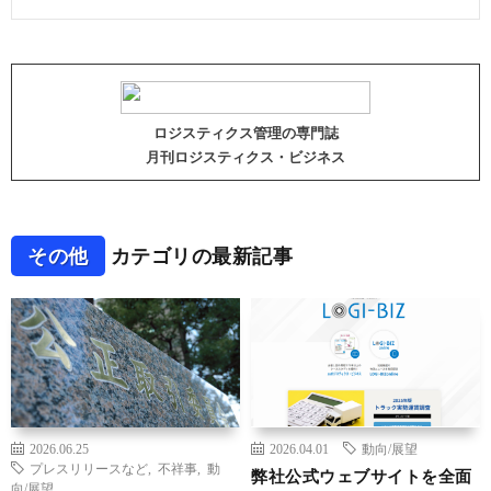
ロジスティクス管理の専門誌
月刊ロジスティクス・ビジネス
その他
カテゴリの最新記事
2026.06.25
2026.04.01
動向/展望
プレスリリースなど
,
不祥事
,
動
弊社公式ウェブサイトを全面
向/展望