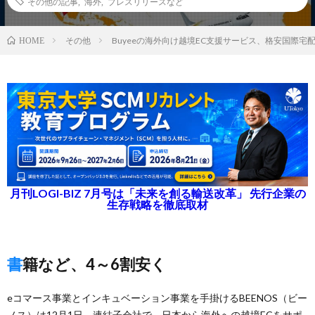
その他の記事
,
海外
,
プレスリリースなど
その他
Buyeeの海外向け越境EC支援サービス、格安国際宅
HOME
月刊LOGI-BIZ 7月号は「未来を創る輸送改革」 先行企業の
生存戦略を徹底取材
書籍など、4～6割安く
eコマース事業とインキュベーション事業を手掛けるBEENOS（ビー
ノス）は12月1日、連結子会社で、日本から海外への越境ECをサポ