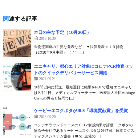
関連する記事
本日の主な予定（10月30日）
2018.10.30
※物流関連の主要な発表など ▼決算発表＝ＪＲ貨物
（2018年9月中間） （了）[…]
エニキャリ、都心エリア対象にコロナPCR検査セッ
トのクイックデリバリーサービス開始
2021.09.21
1時間以内に配送、最短翌日に結果をPDFで通知 エニキャリ
は9月21日、メディカルフューチャー、医療法人社団Vantage
Clinicの両者と協同で[…]
ケービーエスクボタがJILS「環境貢献賞」を受賞
2018.09.20
コンテナラウンドユースのＣＯ2削減効果が評価 クボタの
物流子会社であるケービーエスクボタは9月7日、日本ロジス
ティクスシステム協会（JILS）主催の[…]