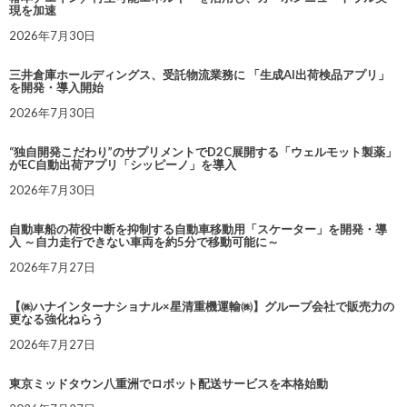
現を加速
2026年7月30日
三井倉庫ホールディングス、受託物流業務に 「生成AI出荷検品アプリ」
を開発・導入開始
2026年7月30日
“独自開発こだわり”のサプリメントでD2C展開する「ウェルモット製薬」
がEC自動出荷アプリ「シッピーノ」を導入
2026年7月30日
自動車船の荷役中断を抑制する自動車移動用「スケーター」を開発・導
入 ～自力走行できない車両を約5分で移動可能に～
2026年7月27日
【㈱ハナインターナショナル×星清重機運輸㈱】グループ会社で販売力の
更なる強化ねらう
2026年7月27日
東京ミッドタウン八重洲でロボット配送サービスを本格始動