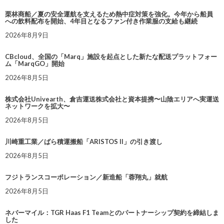
栗林商船／夏の安全運航を支えるため熱中症対策を強化。今年から船員
への飲料配布を開始、4年目となるファン付き作業服の支給も継続
2026年8月9日
CBcloud、全国の「Marq」施設を起点とした新たな配送プラットフォー
ム「MarqGO」開始
2026年8月5日
株式会社Univearth、倉吉運送株式会社と資本提携〜山陰エリアへ実運送
ネットワークを拡大〜
2026年8月5日
川崎重工業／ばら積運搬船「ARISTOS II」の引き渡し
2026年8月5日
フジトランスコーポレーション／新造船「蓉翔丸」就航
2026年8月5日
ネバーマイル：TGR Haas F1 Teamとのパートナーシップ契約を締結しま
した