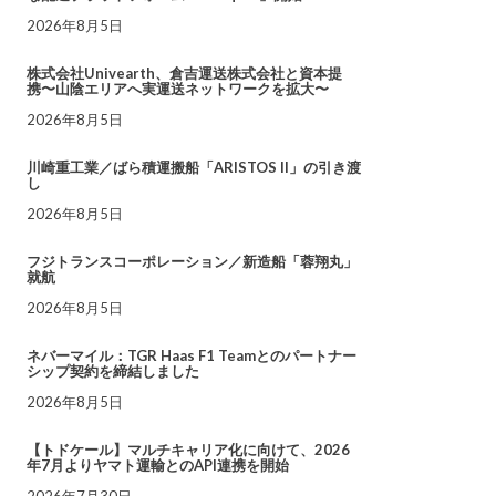
2026年8月5日
株式会社Univearth、倉吉運送株式会社と資本提
携〜山陰エリアへ実運送ネットワークを拡大〜
2026年8月5日
川崎重工業／ばら積運搬船「ARISTOS II」の引き渡
し
2026年8月5日
フジトランスコーポレーション／新造船「蓉翔丸」
就航
2026年8月5日
ネバーマイル：TGR Haas F1 Teamとのパートナー
シップ契約を締結しました
2026年8月5日
【トドケール】マルチキャリア化に向けて、2026
年7月よりヤマト運輸とのAPI連携を開始
2026年7月30日