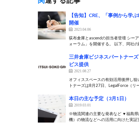
関連する記事
【告知】CRE、「事例から学ぶ
開催
2023.04.06
荻布倉庫とascendの担当者登壇 シー
ォーラム」を開催する。 以下、同社の[
三井倉庫ビジネスパートナーズ、L
ビス提供
2021.08.27
オフィススペースの有効活用後押し狙
トナーズは8月27日、LegalForce（リー
本日の主な予定（3月1日）
2019.03.01
※物流関連の主要な発表など ▼福島
機）の物流などへの活用に向けた実証実験