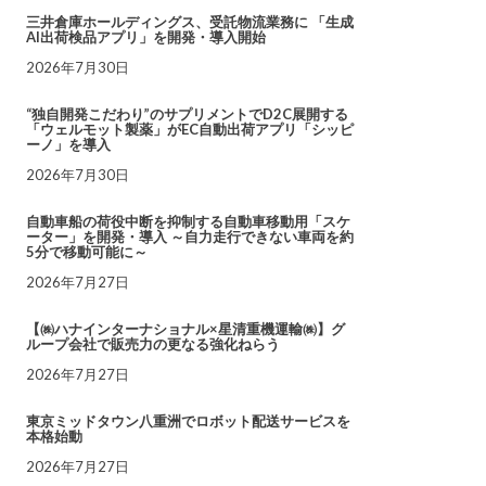
三井倉庫ホールディングス、受託物流業務に 「生成
AI出荷検品アプリ」を開発・導入開始
2026年7月30日
“独自開発こだわり”のサプリメントでD2C展開する
「ウェルモット製薬」がEC自動出荷アプリ「シッピ
ーノ」を導入
2026年7月30日
自動車船の荷役中断を抑制する自動車移動用「スケ
ーター」を開発・導入 ～自力走行できない車両を約
5分で移動可能に～
2026年7月27日
【㈱ハナインターナショナル×星清重機運輸㈱】グ
ループ会社で販売力の更なる強化ねらう
2026年7月27日
東京ミッドタウン八重洲でロボット配送サービスを
本格始動
2026年7月27日