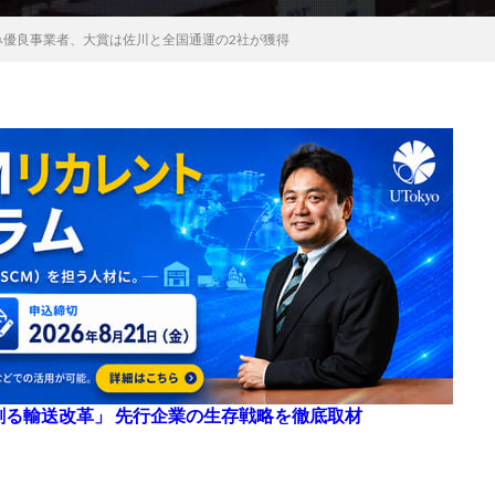
み優良事業者、大賞は佐川と全国通運の2社が獲得
来を創る輸送改革」 先行企業の生存戦略を徹底取材