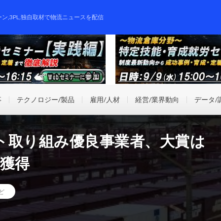
ーン,3PL,独自取材で物流ニュースを配信
事
テクノロジー/製品
雇用/人材
経営/業界動向
データ/
ト取り組み優良事業者、大賞は
が獲得
ど