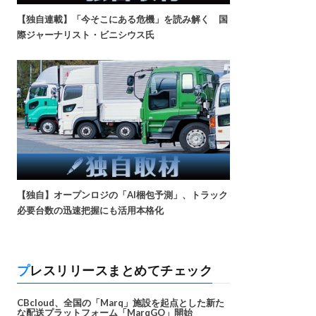
【独自連載】「今そこにある危機」を読み解く 国
際ジャーナリスト・ビニシウス氏
【独自】オープンロジの「AI梱包予測」、トラック
必要台数の迅速把握にも活用本格化
プレスリリースまとめてチェック
CBcloud、全国の「Marq」施設を起点とした新た
な配送プラットフォーム「MarqGO」開始