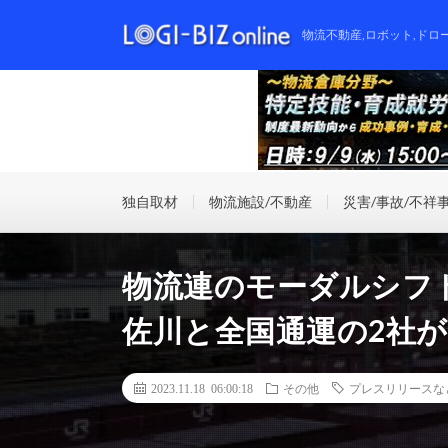
物流不動産,ロボット,ドロ
独自取材
物流施設/不動産
災害/事故/不祥
物流連のモーダルシフ
佐川と全国通運の2社
2023.11.18 06:00:18
その他
プレスリリースな