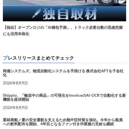
【独自】オープンロジの「AI梱包予測」、トラック必要台数の迅速把握
にも活用本格化
プレスリリースまとめてチェック
両備システムズ、物流自動化システムを手掛ける 株式会社APTを子会社
化
2026年8月9日
Shippio、「輸送中の商品」の可視化をInvoiceのAI-OCRで自動化する新
機能を提供開始
2026年8月9日
栗林商船／夏の安全運航を支えるため熱中症対策を強化。今年から船員
への飲料配布を開始、4年目となるファン付き作業服の支給も継続