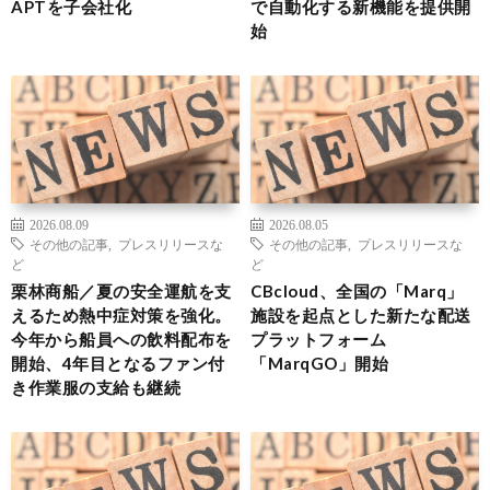
APTを子会社化
で自動化する新機能を提供開
始
2026.08.09
2026.08.05
その他の記事
,
プレスリリースな
その他の記事
,
プレスリリースな
ど
ど
栗林商船／夏の安全運航を支
CBcloud、全国の「Marq」
えるため熱中症対策を強化。
施設を起点とした新たな配送
今年から船員への飲料配布を
プラットフォーム
開始、4年目となるファン付
「MarqGO」開始
き作業服の支給も継続