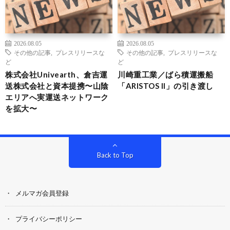
2026.08.05
2026.08.05
その他の記事
,
プレスリリースな
その他の記事
,
プレスリリースな
ど
ど
株式会社Univearth、倉吉運
川崎重工業／ばら積運搬船
送株式会社と資本提携〜山陰
「ARISTOS II」の引き渡し
エリアへ実運送ネットワーク
を拡大〜
Back to Top
メルマガ会員登録
プライバシーポリシー