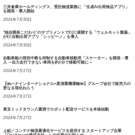
三井倉庫ホールディングス、受託物流業務に 「生成AI出荷検品アプリ」
を開発・導入開始
2026年7月30日
“独自開発こだわり”のサプリメントでD2C展開する「ウェルモット製薬」
がEC自動出荷アプリ「シッピーノ」を導入
2026年7月30日
自動車船の荷役中断を抑制する自動車移動用「スケーター」を開発・導
入 ～自力走行できない車両を約5分で移動可能に～
2026年7月27日
【㈱ハナインターナショナル×星清重機運輸㈱】グループ会社で販売力の
更なる強化ねらう
2026年7月27日
東京ミッドタウン八重洲でロボット配送サービスを本格始動
2026年7月27日
上組／コンテナ物流最適化サービスを提供する スタートアップ企業
「OneStream株式会社」への出資のお知らせ