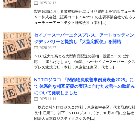
2025.02.13
製造領域における業務効率化により品質向上を実現 フューチ
ャー株式会社（証券コード：4722）の主要事業会社であるフ
ューチャーアーキテクト株式会社（本社[…]
セイノースーパーエクスプレス、アートセッティン
グデリバリーと提携し「大型宅配便」を開始
2026.06.27
〜EC 拡大で高まる大型商品配送の開梱・設置ニーズに対
応、「運ぶだけじゃない物流」へ〜 セイノースーパーエクス
プレス株式会社（本社：東京都江東区、代表[…]
NTTロジスコ-「関西物流改善事例発表会2025」に
て 体系的な相互応援の実現に向けた改善への取組み
について発表しました
2025.11.11
株式会社NTTロジスコ(本社：東京都中央区、代表取締役社
長:中江康二、以下「NTTロジスコ」)は、10月30日に公益社
団法人日本ロジスティクスシステ[…]