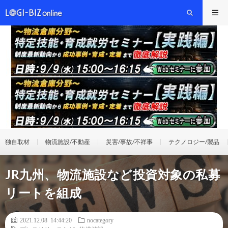
独自取材
物流施設/不動産
災害/事故/不祥事
テクノロジー/製品
JR九州、物流施設など投資対象の私募
リートを組成
2021.12.08 14:44:20
nocategory