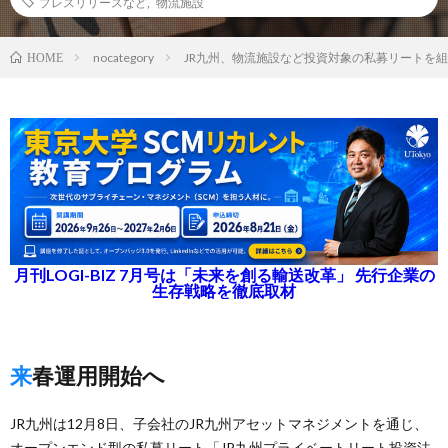
プレスリリースなど
,
物流施設
nocategory
JR九州、物流施設など投資対象の私募リートを
HOME
月刊LOGI-BIZ 7月号は「未来を創る輸送改革」 先行企業の
生存戦略を徹底取材
来春運用開始へ
JR九州は12月8日、子会社のJR九州アセットマネジメントを通じ、
オープンエンド型の私募リート「JR九州プライベートリート投資法