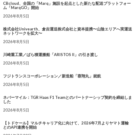
CBcloud、全国の「Marq」施設を起点とした新たな配送プラットフォー
ム「MarqGO」開始
2026年8月5日
株式会社Univearth、倉吉運送株式会社と資本提携〜山陰エリアへ実運送
ネットワークを拡大〜
2026年8月5日
川崎重工業／ばら積運搬船「ARISTOS II」の引き渡し
2026年8月5日
フジトランスコーポレーション／新造船「蓉翔丸」就航
2026年8月5日
ネバーマイル：TGR Haas F1 Teamとのパートナーシップ契約を締結しま
した
2026年8月5日
【トドケール】マルチキャリア化に向けて、2026年7月よりヤマト運輸
とのAPI連携を開始