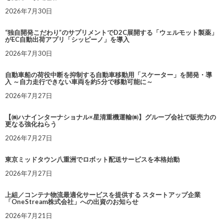
2026年7月30日
“独自開発こだわり”のサプリメントでD2C展開する「ウェルモット製薬」
がEC自動出荷アプリ「シッピーノ」を導入
2026年7月30日
自動車船の荷役中断を抑制する自動車移動用「スケーター」を開発・導
入 ～自力走行できない車両を約5分で移動可能に～
2026年7月27日
【㈱ハナインターナショナル×星清重機運輸㈱】グループ会社で販売力の
更なる強化ねらう
2026年7月27日
東京ミッドタウン八重洲でロボット配送サービスを本格始動
2026年7月27日
上組／コンテナ物流最適化サービスを提供する スタートアップ企業
「OneStream株式会社」への出資のお知らせ
2026年7月21日