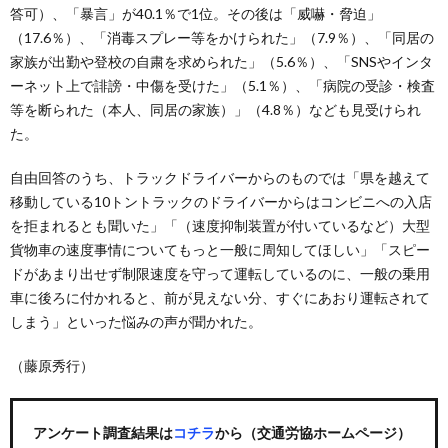
答可）、「暴言」が40.1％で1位。その後は「威嚇・脅迫」
（17.6％）、「消毒スプレー等をかけられた」（7.9％）、「同居の
家族が出勤や登校の自粛を求められた」（5.6％）、「SNSやインタ
ーネット上で誹謗・中傷を受けた」（5.1％）、「病院の受診・検査
等を断られた（本人、同居の家族）」（4.8％）なども見受けられ
た。
自由回答のうち、トラックドライバーからのものでは「県を越えて
移動している10トントラックのドライバーからはコンビニへの入店
を拒まれるとも聞いた」「（速度抑制装置が付いているなど）大型
貨物車の速度事情についてもっと一般に周知してほしい」「スピー
ドがあまり出せず制限速度を守って運転しているのに、一般の乗用
車に後ろに付かれると、前が見えない分、すぐにあおり運転されて
しまう」といった悩みの声が聞かれた。
（藤原秀行）
アンケート調査結果は
コチラ
から（交通労協ホームページ）