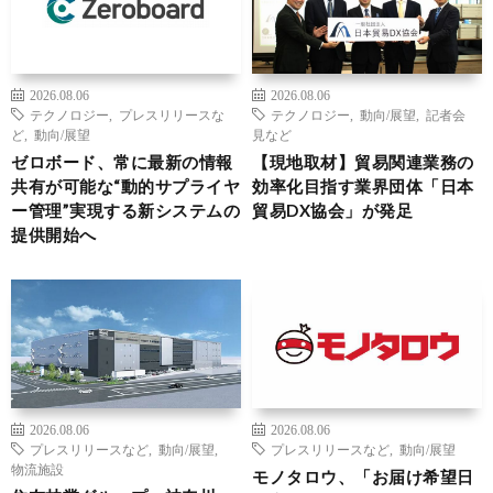
2026.08.06
2026.08.06
テクノロジー
,
プレスリリースな
テクノロジー
,
動向/展望
,
記者会
ど
,
動向/展望
見など
ゼロボード、常に最新の情報
【現地取材】貿易関連業務の
共有が可能な“動的サプライヤ
効率化目指す業界団体「日本
ー管理”実現する新システムの
貿易DX協会」が発足
提供開始へ
2026.08.06
2026.08.06
プレスリリースなど
,
動向/展望
,
プレスリリースなど
,
動向/展望
物流施設
モノタロウ、「お届け希望日