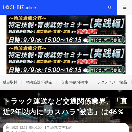
独自取材
物流施設/不動産
災害/事故/不祥事
テクノロジー/製品
トラック運送など交通関係業界、「直
近2年以内に“カスハラ”被害」は46％
2021.12.11 06:00:50
経営/業界動向