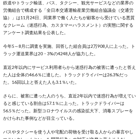
鉄道やトラック輸送、バス、タクシー、観光サービスなどの業界の
労働組合で構成する「全日本交通運輸産業労働組合協議会（交通労
協）」は11月24日、同業界で働く人たちが顧客から受けている悪質
なクレーム（迷惑行為、カスタマーハラスメント）の実態に関する
アンケート調査結果を公表した。
今年5～8月に調査を実施、回答した組合員は2万908人に上った。ト
ラック運送業界は20・3%の4248人が協力した。
直近2年以内にサービス利用者らから迷惑行為の被害に遭ったと答え
た人は全体の46.6％に達した。トラックドライバーは26.3%だっ
た。16回以上と答えた人も3.1％いた。
さらに、被害に遭った人のうち、直近2年以内で迷惑行為が増えてい
ると感じている割合は57.1％に上った。トラックドライバーは
56.5％だった。新型コロナウイルスの感染拡大下、消毒スプレーを
かけられた事例などが目立っている。
バスやタクシーを使う人や宅配の荷物を受け取る人からの暴言やし