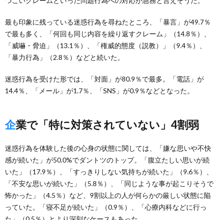
つこいクレームといった問題行為への対応が急務と言えそうだ。
最も印象に残っている迷惑行為を尋ねたところ、「暴言」が49.7％
で最も多く、「何回も同じ内容を繰り返すクレーム」（14.8％）、
「威嚇・脅迫」（13.1％）、「権威的態度（説教）」（9.4％）、
「暴力行為」（2.8％）などと続いた。
迷惑行為を受けた形では、「対面」が80.9％で最多。「電話」が
14.4％、「メール」が1.7％、「SNS」が0.9％などとなった。
企業で「特に対策されていない」4割弱
迷惑行為を体験した後の心身の状態に関しては、「嫌な思いや不快
感が続いた」が50.0%でダントツのトップ。「腹立たしい思いが続
いた」（17.9％）、「すっきりしない気持ちが続いた」（9.6％）、
「不安な思いが続いた」（5.8％）、「同じような事が起こりそうで
怖かった」（4.5％）など、9割以上の人が何らかの厳しい状態に陥
っていた。「寝不足が続いた」（0.9％）、「心療内科などに行っ
た」（0.5％）とより深刻なケースもあった。