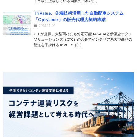
ド市場に上場している同業の日本パ[…]
TriValue、先端技術活用した自動配車システム
「OptyLiner」の販売代理店契約締結
2025.11.05
CTCが提供、大型商材にも対応可能 TAKADAと伊藤忠テクノ
ソリューションズ（CTC）の合弁でインテリア系大型商品の
配送を手掛けるTriValue（[…]