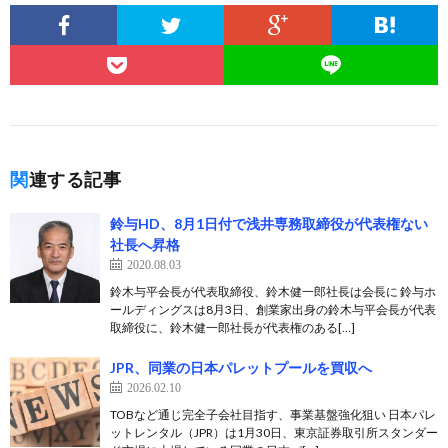
関連する記事
鈴与HD、8月1日付で浅井専務取締役が代表権ない
社長へ昇格
2020.08.03
鈴木与平会長が代表取締役、鈴木健一郎社長は会長に 鈴与ホ
ールディングスは8月3日、創業家出身の鈴木与平会長が代表
取締役に、鈴木健一郎社長が代表権のある[…]
JPR、同業の日本パレットプールを買収へ
2026.02.10
TOBなど通じ完全子会社目指す、事業基盤強化狙い 日本パレ
ットレンタル（JPR）は1月30日、東京証券取引所スタンダー