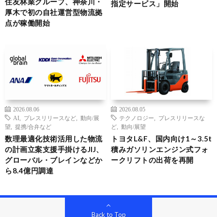
住友林業グループ、神奈川・
指定サービス」開始
厚木で初の自社運営型物流拠
点が稼働開始
2026.08.06
2026.08.05
AI
,
プレスリリースなど
,
動向/展
テクノロジー
,
プレスリリースな
望
,
提携/合弁など
ど
,
動向/展望
数理最適化技術活用した物流
トヨタL&F、国内向け1～3.5t
の計画立案支援手掛けるJIJ、
積みガソリンエンジン式フォ
グローバル・ブレインなどか
ークリフトの出荷を再開
ら8.4億円調達
Back to Top