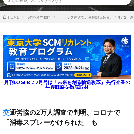
動向/展望
,
プレスリリースなど
経営/業界動向
トラック運送など交通関係業界、「直近2年以内
HOME
月刊LOGI-BIZ 7月号は「未来を創る輸送改革」 先行企業の
生存戦略を徹底取材
交通労協の2万人調査で判明、コロナで
「消毒スプレーかけられた」も