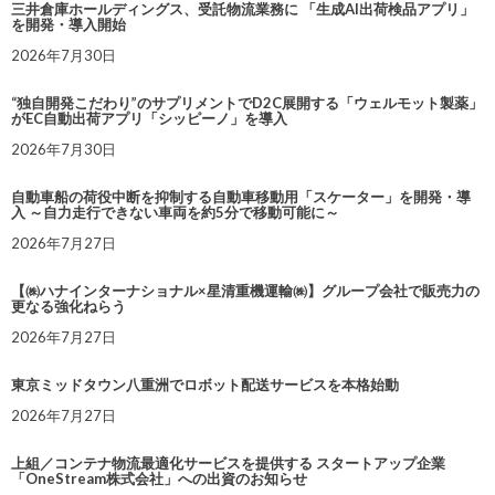
三井倉庫ホールディングス、受託物流業務に 「生成AI出荷検品アプリ」
を開発・導入開始
2026年7月30日
“独自開発こだわり”のサプリメントでD2C展開する「ウェルモット製薬」
がEC自動出荷アプリ「シッピーノ」を導入
2026年7月30日
自動車船の荷役中断を抑制する自動車移動用「スケーター」を開発・導
入 ～自力走行できない車両を約5分で移動可能に～
2026年7月27日
【㈱ハナインターナショナル×星清重機運輸㈱】グループ会社で販売力の
更なる強化ねらう
2026年7月27日
東京ミッドタウン八重洲でロボット配送サービスを本格始動
2026年7月27日
上組／コンテナ物流最適化サービスを提供する スタートアップ企業
「OneStream株式会社」への出資のお知らせ