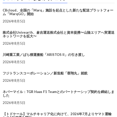
CBcloud、全国の「Marq」施設を起点とした新たな配送プラットフォー
ム「MarqGO」開始
2026年8月5日
株式会社Univearth、倉吉運送株式会社と資本提携〜山陰エリアへ実運送
ネットワークを拡大〜
2026年8月5日
川崎重工業／ばら積運搬船「ARISTOS II」の引き渡し
2026年8月5日
フジトランスコーポレーション／新造船「蓉翔丸」就航
2026年8月5日
ネバーマイル：TGR Haas F1 Teamとのパートナーシップ契約を締結しま
した
2026年8月5日
【トドケール】マルチキャリア化に向けて、2026年7月よりヤマト運輸