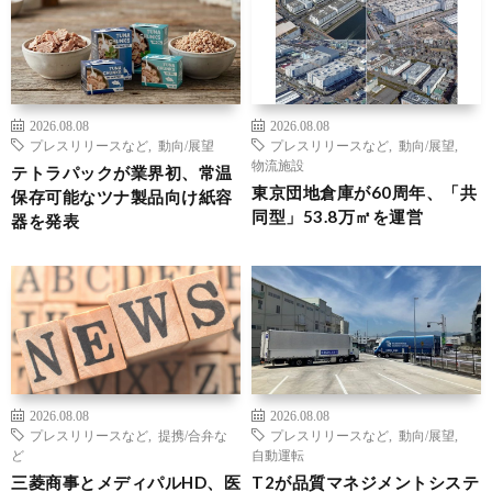
2026.08.08
2026.08.08
プレスリリースなど
,
動向/展望
プレスリリースなど
,
動向/展望
,
物流施設
テトラパックが業界初、常温
東京団地倉庫が60周年、「共
保存可能なツナ製品向け紙容
同型」53.8万㎡を運営
器を発表
2026.08.08
2026.08.08
プレスリリースなど
,
提携/合弁な
プレスリリースなど
,
動向/展望
,
ど
自動運転
三菱商事とメディパルHD、医
T2が品質マネジメントシステ