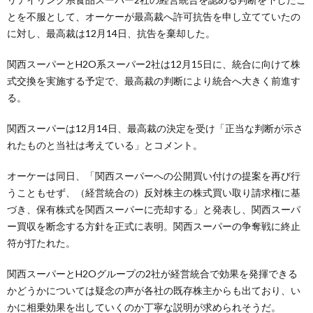
とを不服として、オーケーが最高裁へ許可抗告を申し立てていたの
に対し、最高裁は12月14日、抗告を棄却した。
関西スーパーとH2O系スーパー2社は12月15日に、統合に向けて株
式交換を実施する予定で、最高裁の判断により統合へ大きく前進す
る。
関西スーパーは12月14日、最高裁の決定を受け「正当な判断が示さ
れたものと当社は考えている」とコメント。
オーケーは同日、「関西スーパーへの公開買い付けの提案を再び行
うこともせず、（経営統合の）反対株主の株式買い取り請求権に基
づき、保有株式を関西スーパーに売却する」と発表し、関西スーパ
ー買収を断念する方針を正式に表明。関西スーパーの争奪戦に終止
符が打たれた。
関西スーパーとH2Oグループの2社が経営統合で効果を発揮できる
かどうかについては疑念の声が各社の既存株主からも出ており、い
かに相乗効果を出していくのか丁寧な説明が求められそうだ。