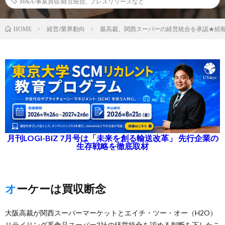
M&A/事業買収/経営統合
,
プレスリリースなど
経営/業界動向
最高裁、関西スーパーの経営統合を承認★続
HOME
月刊LOGI-BIZ 7月号は「未来を創る輸送改革」 先行企業の
生存戦略を徹底取材
オーケーは買収断念
大阪高裁が関西スーパーマーケットとエイチ・ツー・オー（H2O）
リテイリング系食品スーパー2社の経営統合を認める判断を下したこ