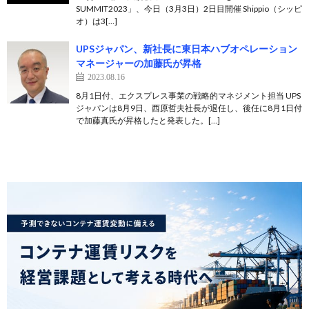
SUMMIT2023」、今日（3月3日）2日目開催 Shippio（シッピ
オ）は3[…]
UPSジャパン、新社長に東日本ハブオペレーション
マネージャーの加藤氏が昇格
2023.08.16
8月1日付、エクスプレス事業の戦略的マネジメント担当 UPS
ジャパンは8月9日、西原哲夫社長が退任し、後任に8月1日付
で加藤真氏が昇格したと発表した。[…]