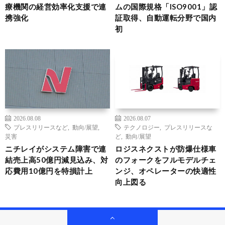
療機関の経営効率化支援で連
ムの国際規格「ISO9001」認
携強化
証取得、自動運転分野で国内
初
2026.08.08
2026.08.07
プレスリリースなど
,
動向/展望
,
テクノロジー
,
プレスリリースな
災害
ど
,
動向/展望
ニチレイがシステム障害で連
ロジスネクストが防爆仕様車
結売上高50億円減見込み、対
のフォークをフルモデルチェ
応費用10億円を特損計上
ンジ、オペレーターの快適性
向上図る