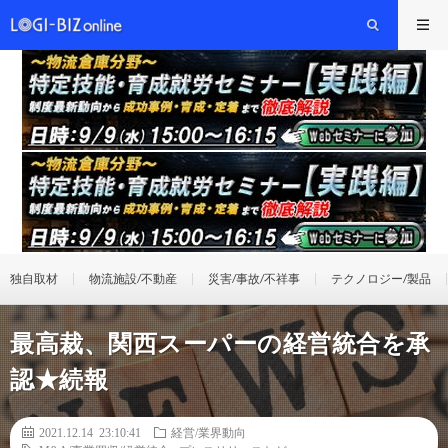
独自取材
物流施設/不動産
災害/事故/不祥事
テクノロジー/製品
最高裁、関西スーパーの経営統合を承
認★続報
2021.12.14 23:10:41
経営/業界動向