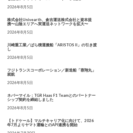
2026年8月5日
株式会社Univearth、倉吉運送株式会社と資本提
携〜山陰エリアへ実運送ネットワークを拡大〜
2026年8月5日
川崎重工業／ばら積運搬船「ARISTOS II」の引き渡
し
2026年8月5日
フジトランスコーポレーション／新造船「蓉翔丸」
就航
2026年8月5日
ネバーマイル：TGR Haas F1 Teamとのパートナー
シップ契約を締結しました
2026年8月5日
【トドケール】マルチキャリア化に向けて、2026
年7月よりヤマト運輸とのAPI連携を開始
2026年7月30日