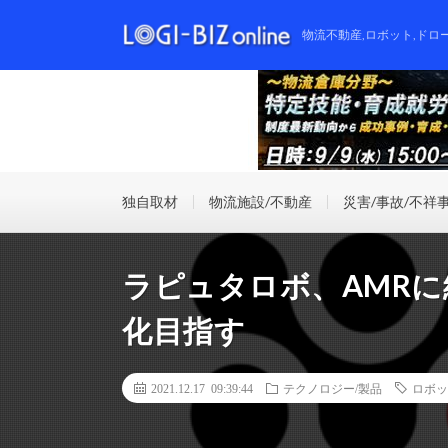
物流不動産,ロボット,ドロ
独自取材
物流施設/不動産
災害/事故/不祥
ラピュタロボ、AMR
化目指す
2021.12.17 09:39:44
テクノロジー/製品
ロボッ