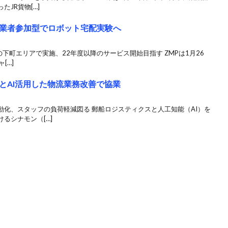
JR貨物[…]
業者参加型でロボット宅配実験へ
京の下町エリアで実施、22年度以降のサービス開始目指す ZMPは1月26
[…]
とAI活用した物流業務改善で協業
化、スタッフの負荷軽減図る 郵船ロジスティクスと人工知能（AI）を
るシナモン（[…]