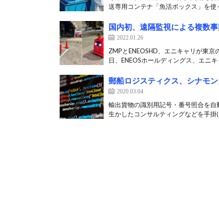
送専用コンテナ「魚活ボックス」を使った
国内初、遠隔監視による複数事
2022.01.26
ZMPとENEOSHD、エニキャリが東
日、ENEOSホールディングス、エニキャ
郵船ロジスティクス、シナモン
2020.03.04
輸出貨物の識別用記号・番号照合を自動
生かしたコンサルティングなどを手掛け