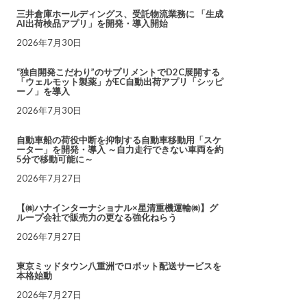
三井倉庫ホールディングス、受託物流業務に 「生成
AI出荷検品アプリ」を開発・導入開始
2026年7月30日
“独自開発こだわり”のサプリメントでD2C展開する
「ウェルモット製薬」がEC自動出荷アプリ「シッピ
ーノ」を導入
2026年7月30日
自動車船の荷役中断を抑制する自動車移動用「スケ
ーター」を開発・導入 ～自力走行できない車両を約
5分で移動可能に～
2026年7月27日
【㈱ハナインターナショナル×星清重機運輸㈱】グ
ループ会社で販売力の更なる強化ねらう
2026年7月27日
東京ミッドタウン八重洲でロボット配送サービスを
本格始動
2026年7月27日