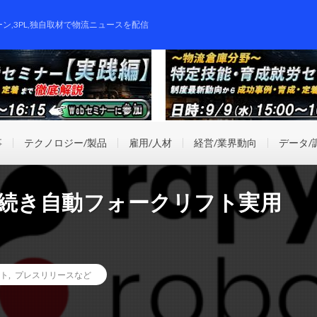
ーン,3PL,独自取材で物流ニュースを配信
事
テクノロジー/製品
雇用/人材
経営/業界動向
データ/
に続き自動フォークリフト実用
ト
,
プレスリリースなど