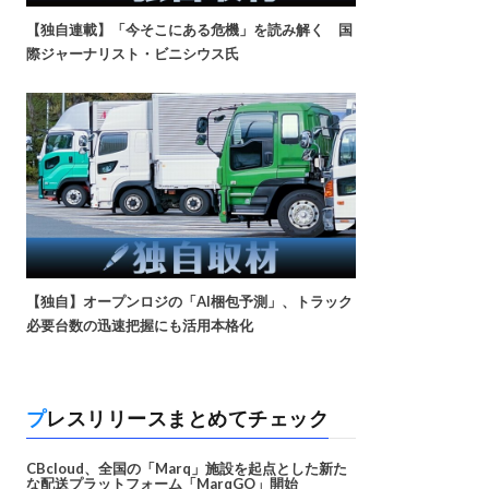
【独自連載】「今そこにある危機」を読み解く 国
際ジャーナリスト・ビニシウス氏
【独自】オープンロジの「AI梱包予測」、トラック
必要台数の迅速把握にも活用本格化
プレスリリースまとめてチェック
CBcloud、全国の「Marq」施設を起点とした新た
な配送プラットフォーム「MarqGO」開始