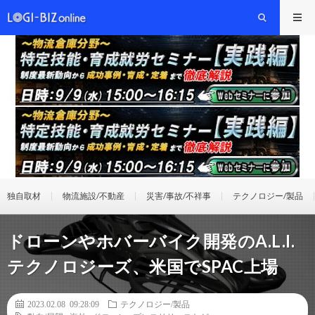
独自取材
物流施設/不動産
災害/事故/不祥事
テクノロジー/製品
ドローンやホバーバイク開発のA.L.I.
テクノロジーズ、米国でSPAC上場
2023.02.08 09:28:09
テクノロジー/製品