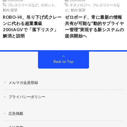
プレスリリースなど
,
ロボット
,
テクノロジー
,
プレスリリースな
動向/展望
ど
,
動向/展望
ROBO-HI、吊り下げ式クレー
ゼロボード、常に最新の情報
ンに代わる超重量級
共有が可能な“動的サプライヤ
200tAGVで「落下リスク」
ー管理”実現する新システムの
解消と説明
提供開始へ
Back to Top
メルマガ会員登録
プライバシーポリシー
広告掲載