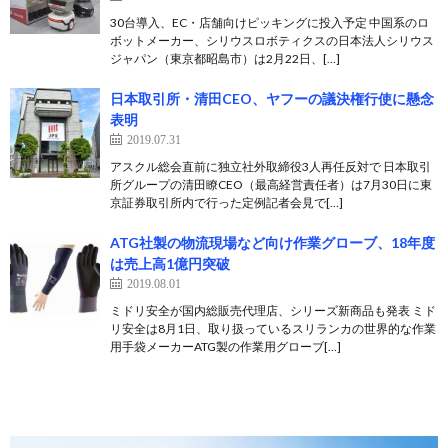
30台導入、EC・店舗向けピッキングに投入予定 中国系のロ
ボットメーカー、シリウスロボティクスの日本法人シリウス
ジャパン（東京都昭島市）は2月22日、[…]
日本取引所・清田CEO、ヤフーの議決権行使に懸念
表明
2019.07.31
アスクル総会直前に独立社外取締役3人再任反対で 日本取引
所グループの清田瞭CEO（最高経営責任者）は7月30日に東
京証券取引所内で行った定例記者会見で[…]
ATG社製の物流現場など向け作業グローブ、18年度
は売上高1億円突破
2019.08.01
ミドリ安全が国内総販売代理店、シリーズ新商品も発表 ミド
リ安全は8月1日、取り扱っているスリランカの世界的な作業
用手袋メーカーATG製の作業用グローブ[…]