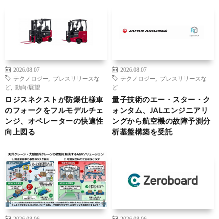
2026.08.07
2026.08.07
テクノロジー
,
プレスリリースな
テクノロジー
,
プレスリリースな
ど
,
動向/展望
ど
ロジスネクストが防爆仕様車
量子技術のエー・スター・ク
のフォークをフルモデルチェ
ォンタム、JALエンジニアリ
ンジ、オペレーターの快適性
ングから航空機の故障予測分
向上図る
析基盤構築を受託
2026.08.06
2026.08.06