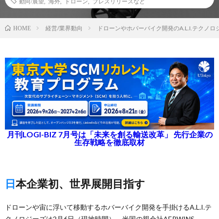
動向/展望
,
海外
,
ドローン
,
プレスリリースなど
経営/業界動向
ドローンやホバーバイク開発のA.L.I.テクノロ
HOME
月刊LOGI-BIZ 7月号は「未来を創る輸送改革」 先行企業の
生存戦略を徹底取材
日本企業初、世界展開目指す
ドローンや宙に浮いて移動するホバーバイク開発を手掛けるA.L.I.テ
クノロジーズは2月6日（現地時間）、米国の親会社AERWINS