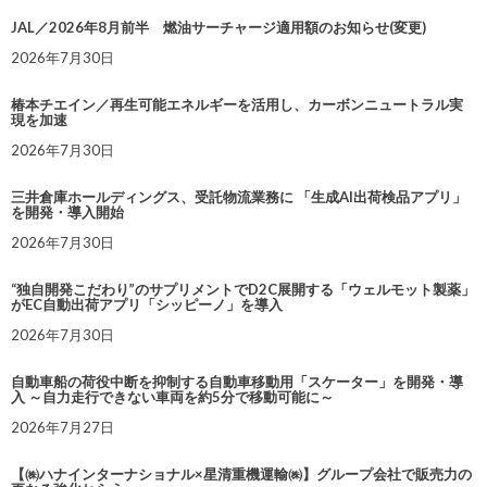
JAL／2026年8月前半 燃油サーチャージ適用額のお知らせ(変更)
2026年7月30日
椿本チエイン／再生可能エネルギーを活用し、カーボンニュートラル実
現を加速
2026年7月30日
三井倉庫ホールディングス、受託物流業務に 「生成AI出荷検品アプリ」
を開発・導入開始
2026年7月30日
“独自開発こだわり”のサプリメントでD2C展開する「ウェルモット製薬」
がEC自動出荷アプリ「シッピーノ」を導入
2026年7月30日
自動車船の荷役中断を抑制する自動車移動用「スケーター」を開発・導
入 ～自力走行できない車両を約5分で移動可能に～
2026年7月27日
【㈱ハナインターナショナル×星清重機運輸㈱】グループ会社で販売力の