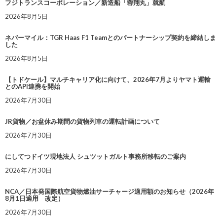
フジトランスコーポレーション／新造船「蓉翔丸」就航
2026年8月5日
ネバーマイル：TGR Haas F1 Teamとのパートナーシップ契約を締結しま
した
2026年8月5日
【トドケール】マルチキャリア化に向けて、2026年7月よりヤマト運輸
とのAPI連携を開始
2026年7月30日
JR貨物／お盆休み期間の貨物列車の運転計画について
2026年7月30日
にしてつドイツ現地法人 シュツットガルト事務所移転のご案内
2026年7月30日
NCA／日本発国際航空貨物燃油サーチャージ適用額のお知らせ（2026年
8月1日適用 改定）
2026年7月30日