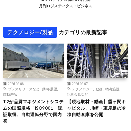
月刊ロジスティクス・ビジネス
テクノロジー/製品
カテゴリの最新記事
2026.08.08
2026.08.07
プレスリリースなど
,
動向/展望
,
テクノロジー
,
動画
,
物流施設
,
自動運転
記者会見など
T2が品質マネジメントシステ
【現地取材・動画】霞ヶ関キ
ムの国際規格「ISO9001」認
ャピタル、川崎・東扇島の冷
証取得、自動運転分野で国内
凍自動倉庫を公開
初