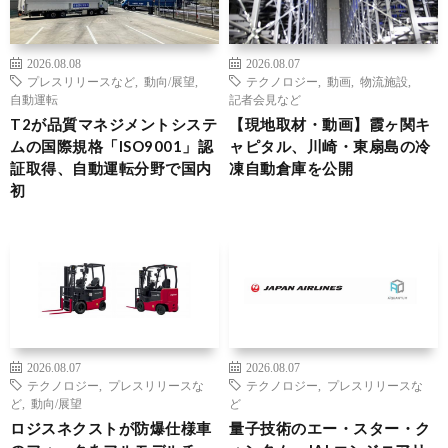
2026.08.08
2026.08.07
プレスリリースなど
,
動向/展望
,
テクノロジー
,
動画
,
物流施設
,
自動運転
記者会見など
T2が品質マネジメントシステ
【現地取材・動画】霞ヶ関キ
ムの国際規格「ISO9001」認
ャピタル、川崎・東扇島の冷
証取得、自動運転分野で国内
凍自動倉庫を公開
初
2026.08.07
2026.08.07
テクノロジー
,
プレスリリースな
テクノロジー
,
プレスリリースな
ど
,
動向/展望
ど
ロジスネクストが防爆仕様車
量子技術のエー・スター・ク