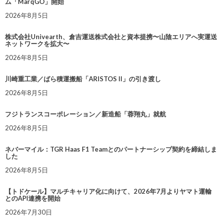
ム「MarqGO」開始
2026年8月5日
株式会社Univearth、倉吉運送株式会社と資本提携〜山陰エリアへ実運送
ネットワークを拡大〜
2026年8月5日
川崎重工業／ばら積運搬船「ARISTOS II」の引き渡し
2026年8月5日
フジトランスコーポレーション／新造船「蓉翔丸」就航
2026年8月5日
ネバーマイル：TGR Haas F1 Teamとのパートナーシップ契約を締結しま
した
2026年8月5日
【トドケール】マルチキャリア化に向けて、2026年7月よりヤマト運輸
とのAPI連携を開始
2026年7月30日