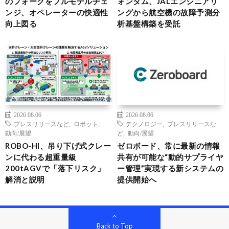
のフォークをフルモデルチェ
ォンタム、JALエンジニアリ
ンジ、オペレーターの快適性
ングから航空機の故障予測分
向上図る
析基盤構築を受託
2026.08.06
2026.08.06
プレスリリースなど
,
ロボット
,
テクノロジー
,
プレスリリースな
動向/展望
ど
,
動向/展望
ROBO-HI、吊り下げ式クレー
ゼロボード、常に最新の情報
ンに代わる超重量級
共有が可能な“動的サプライヤ
200tAGVで「落下リスク」
ー管理”実現する新システムの
解消と説明
提供開始へ
Back to Top