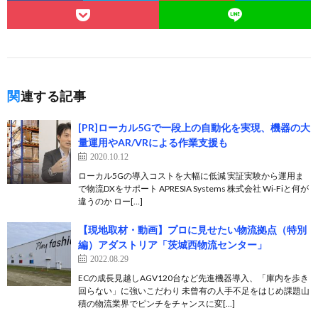
関連する記事
[PR]ローカル5Gで一段上の自動化を実現、機器の大
量運用やAR/VRによる作業支援も
2020.10.12
ローカル5Gの導入コストを大幅に低減 実証実験から運用ま
で物流DXをサポート APRESIA Systems 株式会社 Wi-Fiと何が
違うのか ロー[…]
【現地取材・動画】プロに見せたい物流拠点（特別
編）アダストリア「茨城西物流センター」
2022.08.29
ECの成長見越しAGV120台など先進機器導入、「庫内を歩き
回らない」に強いこだわり 未曾有の人手不足をはじめ課題山
積の物流業界でピンチをチャンスに変[…]