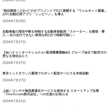
“独自開発こだわり”のサプリメントでD2C展開する「ウェルモット製薬」
がEC自動出荷アプリ「シッピーノ」を導入
2026年7月30日
自動車船の荷役中断を抑制する自動車移動用「スケーター」を開発・導
入 ～自力走行できない車両を約5分で移動可能に～
2026年7月27日
【㈱ハナインターナショナル×星清重機運輸㈱】グループ会社で販売力の
更なる強化ねらう
2026年7月27日
東京ミッドタウン八重洲でロボット配送サービスを本格始動
2026年7月27日
上組／コンテナ物流最適化サービスを提供する スタートアップ企業
「OneStream株式会社」への出資のお知らせ
2026年7月21日