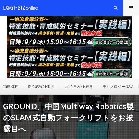
独自取材
物流施設/不動産
災害/事故/不祥事
テクノロジー/製品
GROUND、中国Multiway Robotics製
のSLAM式自動フォークリフトをお披
露目へ