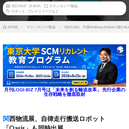
2023.04.07 10:40:05
テクノロジー/製品
ロボット
,
プレスリリースなど
テクノロジー/製品
GROUND、中国Multiway Robotic
HOME
月刊LOGI-BIZ 7月号は「未来を創る輸送改革」 先行企業の
生存戦略を徹底取材
関西物流展、自律走行搬送ロボット
「Oasis」も同時出展