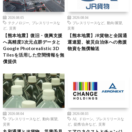
2026.08.05
2026.08.04
テクノロジー
,
プレスリリースな
プレスリリースなど
,
動向/展望
,
ど
,
災害
災害
【熊本地震】復旧・復興支援
【熊本地震】JR貨物と全国通
へ高精度3次元点群データと
運連盟、被災自治体への救援
Google Photorealistic 3D
物資を無償輸送
Tilesを活用した空間情報を無
償提供
2026.08.04
2026.08.03
プレスリリースなど
,
動向/展望
,
AI
,
ドローン
,
プレスリリースな
災害
ど
,
提携/合弁など
,
災害
丸和通運とJR貨物、災害予見
エアロネクストとチェンジ