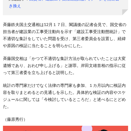
き換え
斉藤鉄夫国土交通相は12月１７日、閣議後の記者会見で、国交省の
担当者が建設業の工事受注動向を示す「建設工事受注動態統計」で
不適切な集計をしていた問題を受け、第三者委員会を設置し、経緯
や原因の検証に当たることを明らかにした。
斉藤国交相は「かつて不適切な集計方法が取られていたことは大変
遺憾であり、おわび申し上げる」と謝罪。岸田文雄首相の指示に従
って第三者委を立ち上げると説明した。
統計の専門家だけでなく法律の専門家も参加、１カ月以内に検証内
容を取りまとめるとの見通しを示した。具体的な検証の内容やスケ
ジュールに関しては「今検討しているところだ」と述べるにとどめ
た。
（藤原秀行）