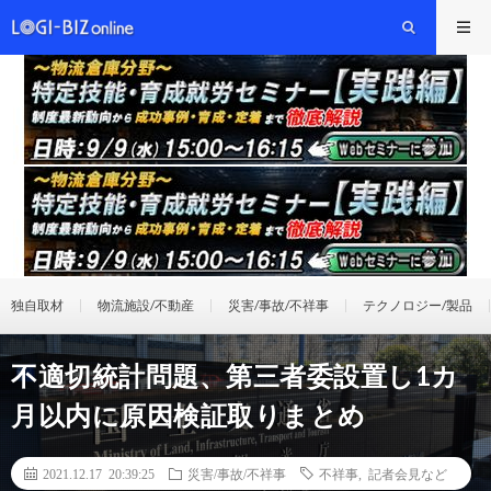
独自取材
物流施設/不動産
災害/事故/不祥事
テクノロジー/製品
不適切統計問題、第三者委設置し1カ
月以内に原因検証取りまとめ
2021.12.17 20:39:25
災害/事故/不祥事
不祥事
,
記者会見など