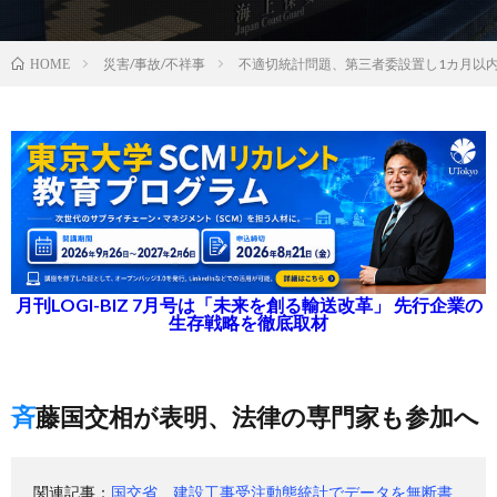
災害/事故/不祥事
不適切統計問題、第三者委設置し1カ月以
HOME
月刊LOGI-BIZ 7月号は「未来を創る輸送改革」 先行企業の
生存戦略を徹底取材
斉藤国交相が表明、法律の専門家も参加へ
関連記事：
国交省、建設工事受注動態統計でデータを無断書