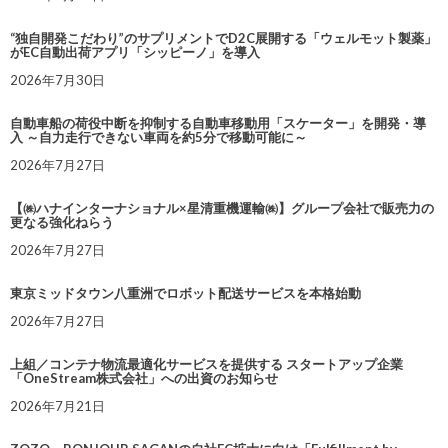
“独自開発こだわり”のサプリメントでD2C展開する「ウェルモット製薬」
がEC自動出荷アプリ「シッピーノ」を導入
2026年7月30日
自動車船の荷役中断を抑制する自動車移動用「スケーター」を開発・導
入 ～自力走行できない車両を約5分で移動可能に～
2026年7月27日
【㈱ハナインターナショナル×星清重機運輸㈱】グループ会社で販売力の
更なる強化ねらう
2026年7月27日
東京ミッドタウン八重洲でロボット配送サービスを本格始動
2026年7月27日
上組／コンテナ物流最適化サービスを提供する スタートアップ企業
「OneStream株式会社」への出資のお知らせ
2026年7月21日