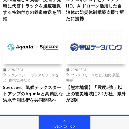
時に代替トラックを迅速確保
HD、AIドローン活用した自
する特約付きの鉄道輸送を開
治体の防災体制構築支援で新
始
たに提携
2026.07.31
2026.07.31
テクノロジー
,
プレスリリースな
プレスリリースなど
,
動向/展望
,
ど
,
提携/合弁など
災害
Spectee、気候テックスター
【熊本地震】「震度5強」以
トアップのAquniaと高精度な
上の被災地域に2.2万社、県外
洪水予測技術を共同開発へ
が2割
Back to Top