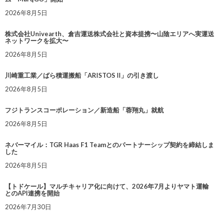
2026年8月5日
株式会社Univearth、倉吉運送株式会社と資本提携〜山陰エリアへ実運送
ネットワークを拡大〜
2026年8月5日
川崎重工業／ばら積運搬船「ARISTOS II」の引き渡し
2026年8月5日
フジトランスコーポレーション／新造船「蓉翔丸」就航
2026年8月5日
ネバーマイル：TGR Haas F1 Teamとのパートナーシップ契約を締結しま
した
2026年8月5日
【トドケール】マルチキャリア化に向けて、2026年7月よりヤマト運輸
とのAPI連携を開始
2026年7月30日