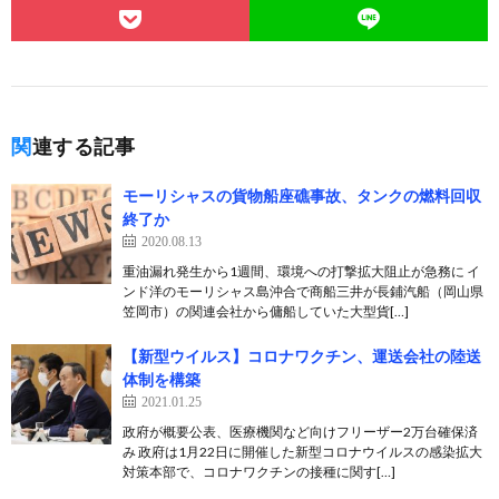
関連する記事
モーリシャスの貨物船座礁事故、タンクの燃料回収
終了か
2020.08.13
重油漏れ発生から1週間、環境への打撃拡大阻止が急務に イ
ンド洋のモーリシャス島沖合で商船三井が長鋪汽船（岡山県
笠岡市）の関連会社から傭船していた大型貨[…]
【新型ウイルス】コロナワクチン、運送会社の陸送
体制を構築
2021.01.25
政府が概要公表、医療機関など向けフリーザー2万台確保済
み 政府は1月22日に開催した新型コロナウイルスの感染拡大
対策本部で、コロナワクチンの接種に関す[…]