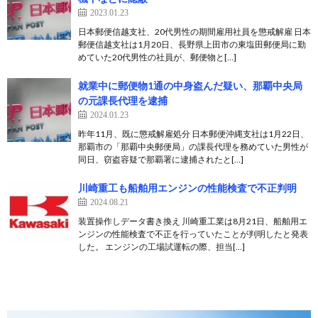
2023.01.23
日本郵便信越支社、20代男性の期間雇用社員を懲戒解雇 日本
郵便信越支社は1月20日、長野県上田市の東塩田郵便局に勤
めていた20代男性の社員が、郵便物と[…]
就業中に郵便物1通の中身盗んだ疑い、那覇中央局
の元課長代理を逮捕
2024.01.23
昨年11月、既に懲戒解雇処分 日本郵便沖縄支社は1月22日、
那覇市の「那覇中央郵便局」の課長代理を務めていた男性が
同日、窃盗容疑で那覇署に逮捕されたと[…]
川崎重工も船舶用エンジンの性能検査で不正判明
2024.08.21
装置操作しデータ書き換え 川崎重工業は8月21日、船舶用エ
ンジンの性能検査で不正を行っていたことが判明したと発表
した。 エンジンの工場試運転の際、担当[…]