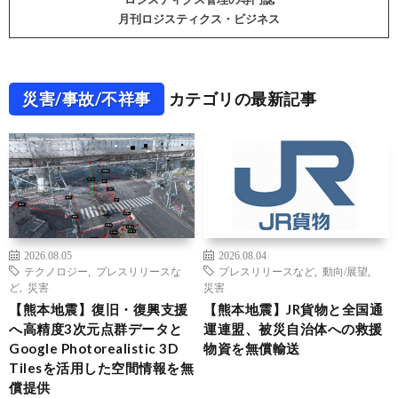
月刊ロジスティクス・ビジネス
災害/事故/不祥事
カテゴリの最新記事
2026.08.05
2026.08.04
テクノロジー
,
プレスリリースな
プレスリリースなど
,
動向/展望
,
ど
,
災害
災害
【熊本地震】復旧・復興支援
【熊本地震】JR貨物と全国通
へ高精度3次元点群データと
運連盟、被災自治体への救援
Google Photorealistic 3D
物資を無償輸送
Tilesを活用した空間情報を無
償提供