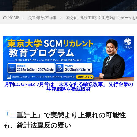
災害/事故/不祥事
国交省、建設工事受注動態統計でデータを
HOME
月刊LOGI-BIZ 7月号は「未来を創る輸送改革」 先行企業の
生存戦略を徹底取材
「二重計上」で実態より上振れの可能性
も、統計法違反の疑い