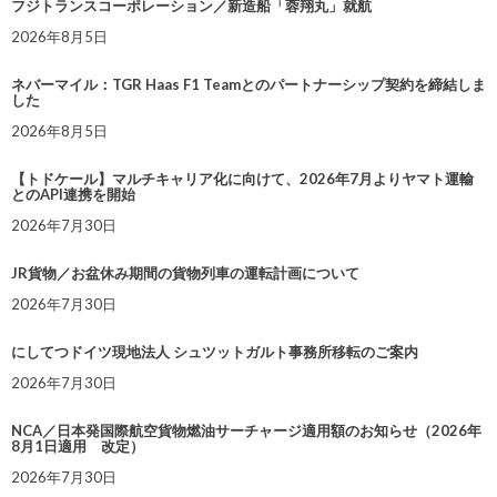
フジトランスコーポレーション／新造船「蓉翔丸」就航
2026年8月5日
ネバーマイル：TGR Haas F1 Teamとのパートナーシップ契約を締結しま
した
2026年8月5日
【トドケール】マルチキャリア化に向けて、2026年7月よりヤマト運輸
とのAPI連携を開始
2026年7月30日
JR貨物／お盆休み期間の貨物列車の運転計画について
2026年7月30日
にしてつドイツ現地法人 シュツットガルト事務所移転のご案内
2026年7月30日
NCA／日本発国際航空貨物燃油サーチャージ適用額のお知らせ（2026年
8月1日適用 改定）
2026年7月30日