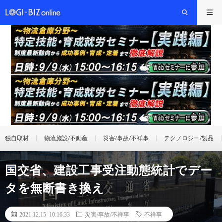
独自取材
物流施設/不動産
災害/事故/不祥事
テクノロジー/製品
国交省、建設工事受注動態統計でデー
タを無断書き換え
2021.12.15 10:16:33
災害/事故/不祥事
不祥事