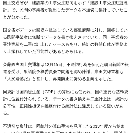
国土交通省が、建設業の工事受注動向を示す「建設工事受注動態統
計」で、民間の事業者が提出したデータを不適切に集計していたこ
とが分かった。
国交省がデータの回収を担当している都道府県に対し、回答してい
る民間事業者に無断でデータを書き換えさせていた。同一事業者の
受注実績を二重に計上したケースもあり、統計の数値自体が実態よ
り上振れしていた可能性があるとみられる。
斉藤鉄夫国土交通相は12月15日、不適切行為を伝えた朝日新聞の報
道を受け、衆議院予算委員会で問題を認め陳謝。岸田文雄首相も
「大変遺憾だ」と答弁し、再発防止に努める意向を示した。
同統計は国内総生産（GDP）の算出にも使われ、国の重要な基幹統
計に位置付けられている。データの書き換えや二重計上は、統計の
公平性・正確性担保を義務付ける統計法に違反している疑いがあ
る。
不適切な集計は、同統計の算出手法を見直した2013年度から始ま