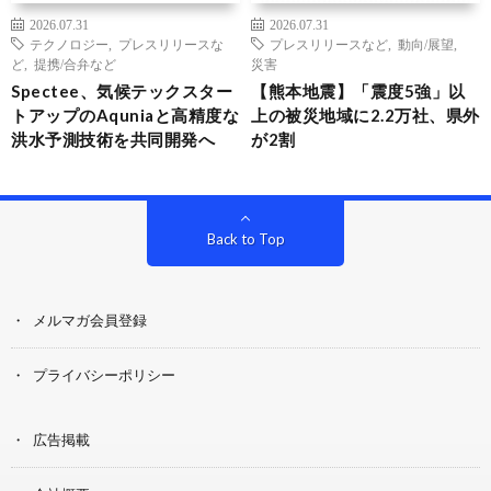
2026.07.31
2026.07.31
テクノロジー
,
プレスリリースな
プレスリリースなど
,
動向/展望
,
ど
,
提携/合弁など
災害
Spectee、気候テックスター
【熊本地震】「震度5強」以
トアップのAquniaと高精度な
上の被災地域に2.2万社、県外
洪水予測技術を共同開発へ
が2割
Back to Top
メルマガ会員登録
プライバシーポリシー
広告掲載