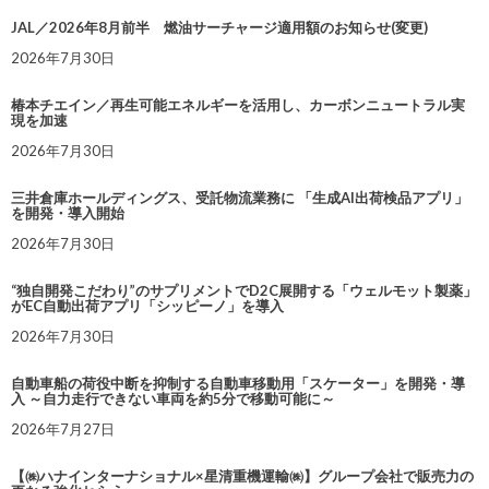
JAL／2026年8月前半 燃油サーチャージ適用額のお知らせ(変更)
2026年7月30日
椿本チエイン／再生可能エネルギーを活用し、カーボンニュートラル実
現を加速
2026年7月30日
三井倉庫ホールディングス、受託物流業務に 「生成AI出荷検品アプリ」
を開発・導入開始
2026年7月30日
“独自開発こだわり”のサプリメントでD2C展開する「ウェルモット製薬」
がEC自動出荷アプリ「シッピーノ」を導入
2026年7月30日
自動車船の荷役中断を抑制する自動車移動用「スケーター」を開発・導
入 ～自力走行できない車両を約5分で移動可能に～
2026年7月27日
【㈱ハナインターナショナル×星清重機運輸㈱】グループ会社で販売力の