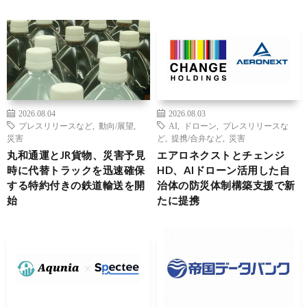
2026.08.04
2026.08.03
プレスリリースなど
,
動向/展望
,
AI
,
ドローン
,
プレスリリースな
災害
ど
,
提携/合弁など
,
災害
丸和通運とJR貨物、災害予見
エアロネクストとチェンジ
時に代替トラックを迅速確保
HD、AIドローン活用した自
する特約付きの鉄道輸送を開
治体の防災体制構築支援で新
始
たに提携