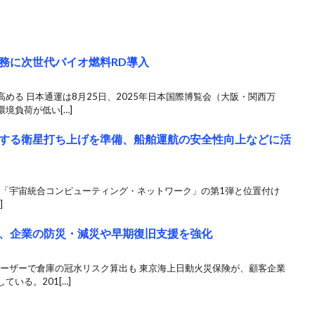
務に次世代バイオ燃料RD導入
める 日本通運は8月25日、2025年日本国際博覧会（大阪・関西万
境負荷が低い[…]
する衛星打ち上げを準備、船舶運航の安全性向上などに活
降に計画、「宇宙統合コンピューティング・ネットワーク」の第1弾と位置付け
]
、企業の防災・減災や早期復旧支援を強化
レーザーで倉庫の冠水リスク算出も 東京海上日動火災保険が、顧客企業
いる。201[…]