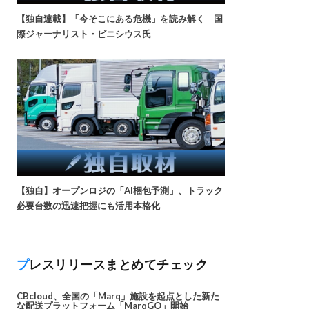
【独自連載】「今そこにある危機」を読み解く 国
際ジャーナリスト・ビニシウス氏
【独自】オープンロジの「AI梱包予測」、トラック
必要台数の迅速把握にも活用本格化
プレスリリースまとめてチェック
CBcloud、全国の「Marq」施設を起点とした新た
な配送プラットフォーム「MarqGO」開始