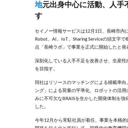
地元出身中心に活動、人手不足改善や生産性向上への貢献目指
す
セイノー情報サービスは12月1日、長崎市内に開
Robot、AI、IoT、Sharing Servi
点「長崎ラボ」で事業を正式に開始したと発
深刻化している人手不足を改善させ、生産性
を目指す。
同社はリソースのマッチングによる積載率向
ング」による荷量の平準化、ロボットの活用
みに不可欠なBRAISを生かした開発体制を強
した。
今年12月から常駐社員が着任、事業を本格的
開発を行うのと並行して、同県内の教育機関