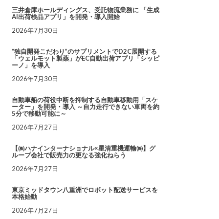
三井倉庫ホールディングス、受託物流業務に 「生成
AI出荷検品アプリ」を開発・導入開始
2026年7月30日
“独自開発こだわり”のサプリメントでD2C展開する
「ウェルモット製薬」がEC自動出荷アプリ「シッピ
ーノ」を導入
2026年7月30日
自動車船の荷役中断を抑制する自動車移動用「スケ
ーター」を開発・導入 ～自力走行できない車両を約
5分で移動可能に～
2026年7月27日
【㈱ハナインターナショナル×星清重機運輸㈱】グ
ループ会社で販売力の更なる強化ねらう
2026年7月27日
東京ミッドタウン八重洲でロボット配送サービスを
本格始動
2026年7月27日