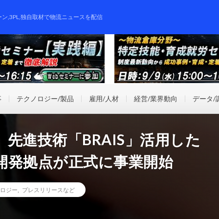
ーン,3PL,独自取材で物流ニュースを配信
事
テクノロジー/製品
雇用/人材
経営/業界動向
データ/
先進技術「BRAIS」活用した
開発拠点が正式に事業開始
ロジー
,
プレスリリースなど