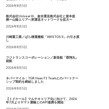
2026年8月5日
株式会社Univearth、倉吉運送株式会社と資本提
携〜山陰エリアへ実運送ネットワークを拡大〜
2026年8月5日
川崎重工業／ばら積運搬船「ARISTOS II」の引き渡
し
2026年8月5日
フジトランスコーポレーション／新造船「蓉翔丸」
就航
2026年8月5日
ネバーマイル：TGR Haas F1 Teamとのパートナー
シップ契約を締結しました
2026年8月5日
【トドケール】マルチキャリア化に向けて、2026
年7月よりヤマト運輸とのAPI連携を開始
2026年7月30日