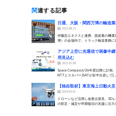
関連する記事
日通、大阪・関西万博の輸送業
2025.08.25
伊藤忠エネクスと連携、脱炭素の機運高
博）の会場内で、トラック輸送業務に環
アジア上空に光通信で画像中継
用見込む
2025.01.09
Space Compassが26年度以
NTTとスカパーJSATが折半出資して[…
【独自取材】東京海上日動火災
2019.03.01
ドローンなど活用し改善点発見、3D
の防災・減災や早期復旧の支援に注力して