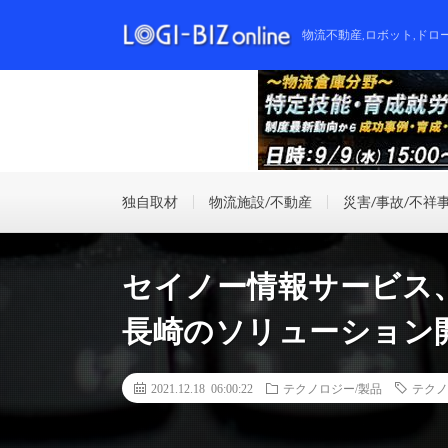
物流不動産,ロボット,ドロ
独自取材
物流施設/不動産
災害/事故/不祥
セイノー情報サービス、
長崎のソリューション
2021.12.18 06:00:22
テクノロジー/製品
テクノ