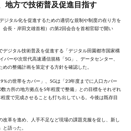
認、地方で技術普及促進目指す
務デジタル化を促進するための適切な規制や制度の在り方を
、会長・岸田文雄首相）の第2回会合を首相官邸で開い
でデジタル技術普及を促進する「デジタル田園都市国家構
ァイバーや次世代高速通信規格「5G」、データセンター、
ための整備計画を策定する方針を確認した。
.9％の世帯をカバー」、5Gは「23年度までに人口カバー
0数カ所の地方拠点を5年程度で整備」との目標をそれぞれ
年程度で完成させることも打ち出している。今後は既存目
の改革を進め、人手不足など現場の課題克服を促し、新し
」と語った。