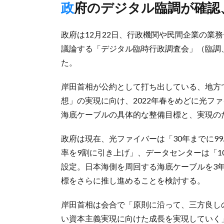
政府のデジタル臨調が確
政府は12月22日、行政機関や民間企業の業
議論する「デジタル臨時行政調査会」（臨調
た。
岸田首相が公約として打ち出している、地方
想」の実現に向け、2022年春をめどに光フ
海底ケーブルの具体的な整備目標と、実現の
政府は現在、光ファイバーは「30年までに99
率を9割に引き上げ」、データセンターは「1
設定。日本海側を周回する海底ケーブルを3
標をさらに推し進めることを検討する。
岸田首相は会合で「原則に沿って、三方良し
い資本主義実現に向けた成長を実現していく