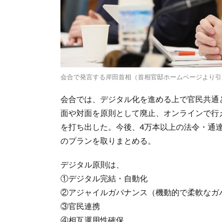
会合で発言する岸田首相（首相官邸ホームページより引
会合では、デジタル化を進める上で官民共通
面や対面を原則として廃止、オンラインで行
を打ち出した。今後、4万本以上の法令・通
のプランを取りまとめる。
デジタル原則は、
①デジタル完結・自動化
②アジャイルガバナンス（機動的で柔軟なガ
③官民連携
④相互運用性確保