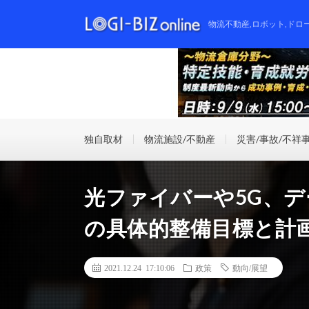
物流不動産,ロボット,ドロ
独自取材
物流施設/不動産
災害/事故/不祥
光ファイバーや5G、
の具体的整備目標と計
2021.12.24 17:10:06
政策
動向/展望