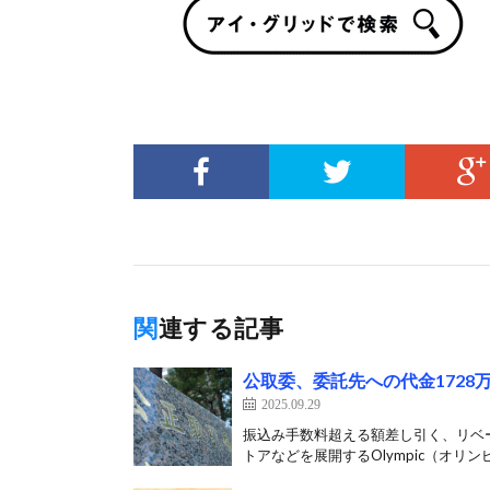
関連する記事
公取委、委託先への代金1728万
2025.09.29
振込み手数料超える額差し引く、リベー
トアなどを展開するOlympic（オリンピ