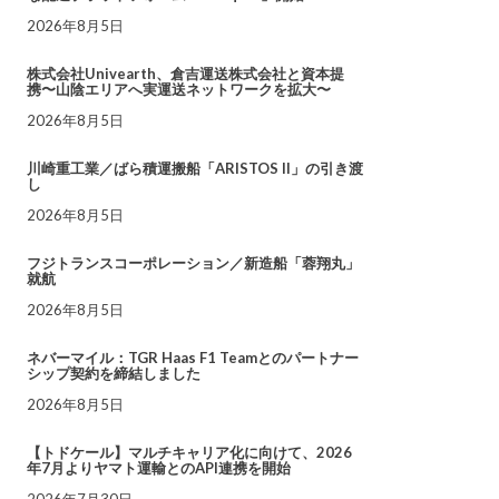
2026年8月5日
株式会社Univearth、倉吉運送株式会社と資本提
携〜山陰エリアへ実運送ネットワークを拡大〜
2026年8月5日
川崎重工業／ばら積運搬船「ARISTOS II」の引き渡
し
2026年8月5日
フジトランスコーポレーション／新造船「蓉翔丸」
就航
2026年8月5日
ネバーマイル：TGR Haas F1 Teamとのパートナー
シップ契約を締結しました
2026年8月5日
【トドケール】マルチキャリア化に向けて、2026
年7月よりヤマト運輸とのAPI連携を開始
2026年7月30日