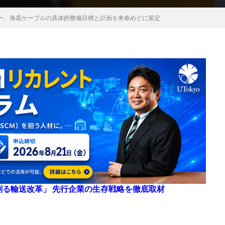
ター、海底ケーブルの具体的整備目標と計画を来春めどに策定
来を創る輸送改革」 先行企業の生存戦略を徹底取材