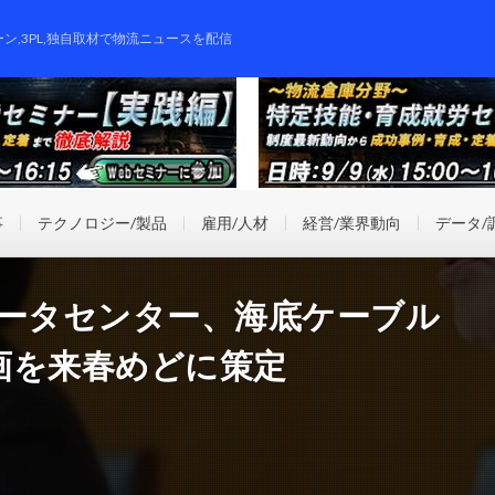
ーン,3PL,独自取材で物流ニュースを配信
事
テクノロジー/製品
雇用/人材
経営/業界動向
データ/
データセンター、海底ケーブル
画を来春めどに策定