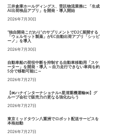
三井倉庫ホールディングス、受託物流業務に 「生成
AI出荷検品アプリ」を開発・導入開始
2026年7月30日
“独自開発こだわり”のサプリメントでD2C展開する
「ウェルモット製薬」がEC自動出荷アプリ「シッピ
ーノ」を導入
2026年7月30日
自動車船の荷役中断を抑制する自動車移動用「スケ
ーター」を開発・導入 ～自力走行できない車両を約
5分で移動可能に～
2026年7月27日
【㈱ハナインターナショナル×星清重機運輸㈱】グ
ループ会社で販売力の更なる強化ねらう
2026年7月27日
東京ミッドタウン八重洲でロボット配送サービスを
本格始動
2026年7月27日